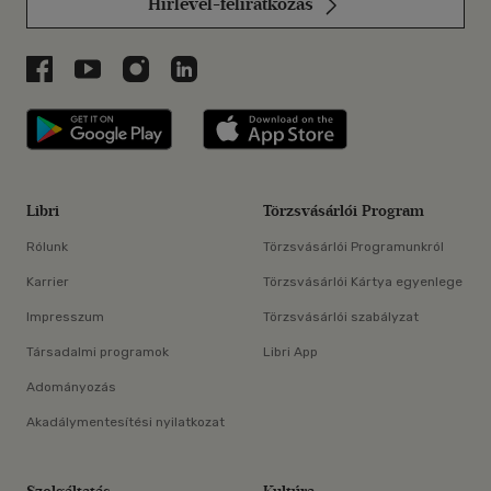
Hírlevél-feliratkozás
Libri a Facebookon
Libri a Youtube-on
Libri az Instagramon
Libri a LinkedInen
Libri applikáció Szerezd meg: Google P
Libri applikáció 
Libri
Törzsvásárlói Program
Rólunk
Törzsvásárlói Programunkról
Karrier
Törzsvásárlói Kártya egyenlege
Impresszum
Törzsvásárlói szabályzat
Társadalmi programok
Libri App
Adományozás
Akadálymentesítési nyilatkozat