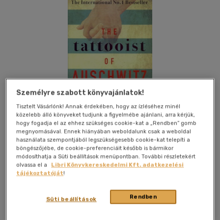
Személyre szabott könyvajánlatok!
Tisztelt Vásárlónk! Annak érdekében, hogy az ízléséhez minél
közelebb álló könyveket tudjunk a figyelmébe ajánlani, arra kérjük,
hogy fogadja el az ehhez szükséges cookie-kat a „Rendben” gomb
megnyomásával. Ennek hiányában weboldalunk csak a weboldal
használata szempontjából legszükségesebb cookie-kat telepíti a
böngészőjébe, de cookie-preferenciáit később is bármikor
Kívánságlistához adom
Megosztom
módosíthatja a Süti beállítások menüpontban. További részletekért
olvassa el a
Libri Könyvkereskedelmi Kft. adatkezelési
tájékoztatóját
!
(2 vélemény)
Bonnier Books
|
2018
|
angol nyelvű
|
kartonált
|
272 oldal
Rendben
Süti beállítások
I tattooed a number on her arm. She tattooed her name on