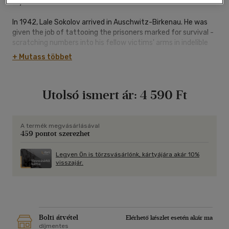
my heart.
In 1942, Lale Sokolov arrived in Auschwitz-Birkenau. He was
given the job of tattooing the prisoners marked for survival -
scratching numbers into his fellow victims' arms in indelible
ink to create what would become one of the most potent
+ Mutass többet
symbols of the Holocaust.
Waiting in line to be tattooed, terrified and shaking, was a
Utolsó ismert ár:
4 590 Ft
young girl. For Lale - a dandy, a jack-the-lad, a bit of a chancer
- it was love at first sight. And he was determined not only to
survive himself, but to ensure this woman, Gita, did, too.
A termék megvásárlásával
459 pontot szerezhet
So begins one of the most life-affirming, courageous,
unforgettable and human stories of the Holocaust: the love
story of the tattooist of Auschwitz.
Legyen Ön is törzsvásárlónk, kártyájára akár 10%
visszajár.
Bolti átvétel
Elérhető készlet esetén akár ma
díjmentes