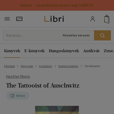
Kulacs / strandtáska most csak 1499 Ft!
Törzsvásárlói Kártya adatai
Részletes keresés
Könyvek
E-könyvek
Hangoskönyvek
Antikvár
Zene,
Főoldal
Könyvek
Irodalom
Szépirodalom
Történelmi
Heather Morris
The Tattooist of Auschwitz
Könyv