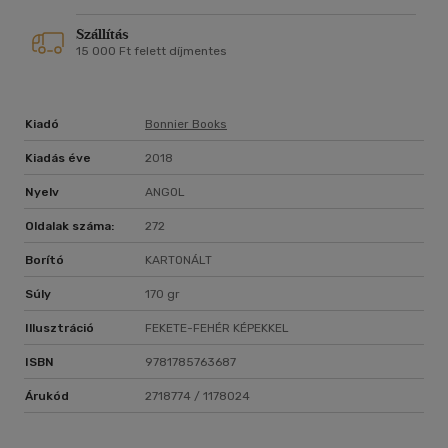
Szállítás
15 000 Ft felett díjmentes
Kiadó
Bonnier Books
Kiadás éve
2018
Nyelv
ANGOL
Oldalak száma:
272
Borító
KARTONÁLT
Súly
170 gr
Illusztráció
FEKETE-FEHÉR KÉPEKKEL
ISBN
9781785763687
Árukód
2718774 / 1178024