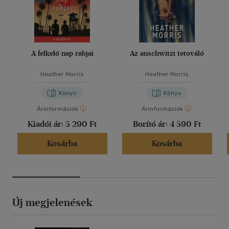
A felkelő nap rabjai
Az auschwitzi tetováló
Heather Morris
Heather Morris
Könyv
Könyv
Árinformációk
Árinformációk
Kiadói ár:
5 290 Ft
Borító ár:
4 590 Ft
Kosárba
Kosárba
Új megjelenések