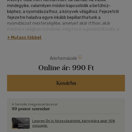
mindegyike, valamilyen módon kapcsolódik a betűhöz-
képhez, a nyomdászathoz, a könyvek világához. Fejezetről
fejezetre haladva egyre inkább bepillanthatunk a
nyomdászat mesterségébe, amelyet akár itthon, akár
máshol a világban művelnek, még ma is a gondolatközlés, a
gondolatrögzítés egyik fő eszköze. A címadó írás még az
+ Mutass többet
ezerkilencszázhetvenes évek elején született, amikor a
szerző ifjúkori érdeklődéssel rácsodálkozott a világra, annak
nyomdász vonatkozásait keresve. Akkor jegyezte el magát a
Árinformációk
betűvel, a szakmával kétféle vonatkozásban is. Ma ez a
kettősség - a nyomdászat és a kiadói-szerkesztőségi világ -
Online ár:
990 Ft
meghatározó dolog életében. Rendszeresen lejegyzi
gondolatait, könyvet, verset ír, kalendáriumot, újságot és más
kiadványokat szerkeszt. Saját szellemi vállalkozása van.
Kosárba
Ahogy mondja, már több mint harmincöt éve felszabadította
önmagát: szabadon gondolkodó.
A termék megvásárlásával
99 pontot szerezhet
Legyen Ön is törzsvásárlónk, kártyájára akár 10%
visszajár.