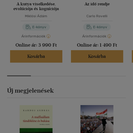
A kutya viselkedése,
Az idő rendje
evolúciója és kogníciója
Miklósi Ádám
Carlo Rovelli
E-könyv
E-könyv
Árinformációk
Árinformációk
Online ár:
3 990 Ft
Online ár:
1 490 Ft
Kosárba
Kosárba
Új megjelenések