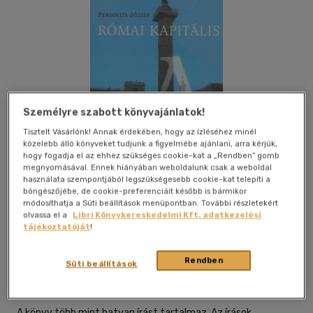
Személyre szabott könyvajánlatok!
Tisztelt Vásárlónk! Annak érdekében, hogy az ízléséhez minél
közelebb álló könyveket tudjunk a figyelmébe ajánlani, arra kérjük,
hogy fogadja el az ehhez szükséges cookie-kat a „Rendben” gomb
megnyomásával. Ennek hiányában weboldalunk csak a weboldal
használata szempontjából legszükségesebb cookie-kat telepíti a
böngészőjébe, de cookie-preferenciáit később is bármikor
módosíthatja a Süti beállítások menüpontban. További részletekért
olvassa el a
Libri Könyvkereskedelmi Kft. adatkezelési
tájékoztatóját
!
Beleolvasok
Kívánságlistához adom
Megosztom
Rendben
Süti beállítások
Kossuth Kiadó Zrt
|
2012
|
magyar nyelvű
A könyv több mint hatvan írást tartalmaz. Az írások