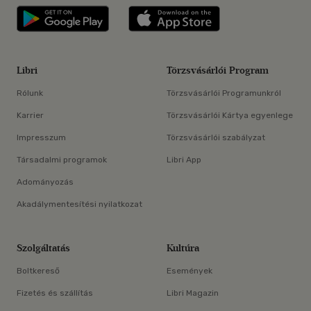
Libri applikáció Szerezd meg: Google P
Libri applikáció 
Libri
Törzsvásárlói Program
Rólunk
Törzsvásárlói Programunkról
Karrier
Törzsvásárlói Kártya egyenlege
Impresszum
Törzsvásárlói szabályzat
Társadalmi programok
Libri App
Adományozás
Akadálymentesítési nyilatkozat
Szolgáltatás
Kultúra
Boltkereső
Események
Fizetés és szállítás
Libri Magazin