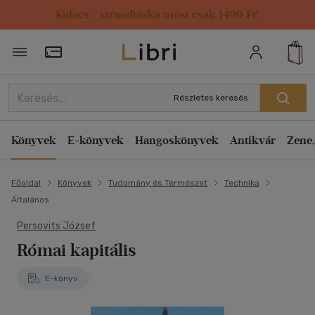
Kulacs / strandtáska most csak 1499 Ft!
Törzsvásárlói Kártya adatai
Részletes keresés
Könyvek
E-könyvek
Hangoskönyvek
Antikvár
Zene,
Főoldal
Könyvek
Tudomány és Természet
Technika
Általános
Persovits József
Római kapitális
E-könyv