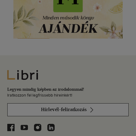
Libri
Legyen mindig képben az irodalommal!
Iratkozzon fel legfrissebb híreinkért!
Hírlevél-feliratkozás
Libri a Facebookon
Libri a Youtube-on
Libri az Instagramon
Libri a LinkedInen