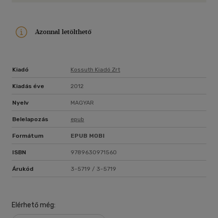
Azonnal letölthető
Kiadó
Kossuth Kiadó Zrt
Kiadás éve
2012
Nyelv
MAGYAR
Belelapozás
epub
Formátum
EPUB
MOBI
ISBN
9789630971560
Árukód
3-5719 / 3-5719
Elérhető még: