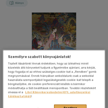
Könyv
Személyre szabott könyvajánlatok!
Tisztelt Vásárlónk! Annak érdekében, hogy az ízléséhez minél
közelebb álló könyveket tudjunk a figyelmébe ajánlani, arra kérjük,
hogy fogadja el az ehhez szükséges cookie-kat a „Rendben” gomb
megnyomásával. Ennek hiányában weboldalunk csak a weboldal
használata szempontjából legszükségesebb cookie-kat telepíti a
böngészőjébe, de cookie-preferenciáit később is bármikor
módosíthatja a Süti beállítások menüpontban. További részletekért
olvassa el a
Libri Könyvkereskedelmi Kft. adatkezelési
Kívánságlistához adom
Megosztom
tájékoztatóját
!
(29 vélemény)
Rendben