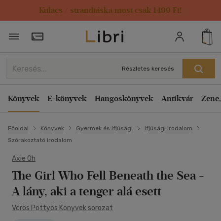
Kulacs / strandtáska most csak 1499 Ft!
Törzsvásárlói Kártya adatai
Részletes keresés
Könyvek
E-könyvek
Hangoskönyvek
Antikvár
Zene,
Főoldal
Könyvek
Gyermek és ifjúsági
Ifjúsági irodalom
Szórakoztató irodalom
Axie Oh
The Girl Who Fell Beneath the Sea -
A lány, aki a tenger alá esett
Vörös Pöttyös Könyvek sorozat