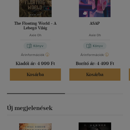
The Floating World - A
ASAP
Lebegő Világ
Axie Oh
Axie Oh
Könyv
Könyv
Árinformációk
Árinformációk
Kiadói ár:
4 999 Ft
Borító ár:
4 499 Ft
Kosárba
Kosárba
Új megjelenések