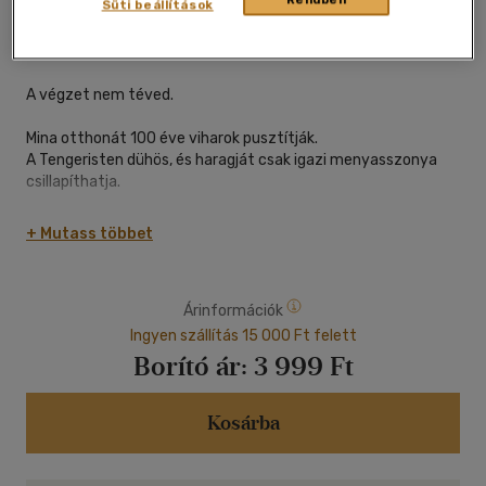
Süti beállítások
Könyvmolyképző Kiadó Kft.
|
2023
|
magyar nyelvű
|
puhatáblás, ragasztókötött
|
310 oldal
A végzet nem téved.
Mina otthonát 100 éve viharok pusztítják.
A Tengeristen dühös, és haragját csak igazi menyasszonya
csillapíthatja.
A falu minden évben feláldoz egy lányt, hátha pont ő a
+ Mutass többet
vágyott menyasszony.
Amikor Mina bátyjának szerelme, Sim Cshong kerül sorra,
Mina feláldozza magát, és beugrik a vízbe a lány helyett.
Árinformációk
A Szellemek birodalmába kerül, ahol elképesztő kalandok
várnak rá
Ingyen szállítás 15 000 Ft felett
egy titokzatos lord és cimborái, démonok, istenek és
Borító ár:
3 999 Ft
istennők,
szellemek és misztikus lények között.
Kosárba
A szerelem is megtalálja, ám nem a Tengeristen mellett.
Vagy mégis? Vagy mégsem? A sors ahhoz köti, akihez
tartozik.