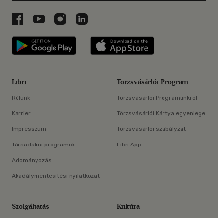
Libri a Facebookon
Libri a Youtube-on
Libri az Instagramon
Libri a LinkedInen
Libri applikáció Szerezd meg: Google P
Libri applikáció 
Libri
Törzsvásárlói Program
Rólunk
Törzsvásárlói Programunkról
Karrier
Törzsvásárlói Kártya egyenlege
Impresszum
Törzsvásárlói szabályzat
Társadalmi programok
Libri App
Adományozás
Akadálymentesítési nyilatkozat
Szolgáltatás
Kultúra