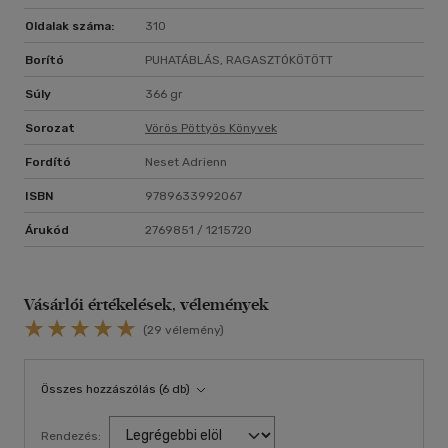
Vidd haza nyugodtan! Tetszeni fog.
Oldalak száma:
310
14 éves kortól ajánljuk!
Borító
PUHATÁBLÁS, RAGASZTÓKÖTÖTT
Súly
366 gr
Sorozat
Vörös Pöttyös Könyvek
Fordító
Neset Adrienn
ISBN
9789633992067
Árukód
2769851 / 1215720
Vásárlói értékelések, vélemények
(29 vélemény)
Összes hozzászólás (6 db)
Rendezés: