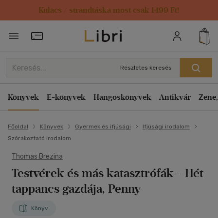
Kulacs / strandtáska most csak 1499 Ft!
Törzsvásárlói Kártya adatai
Részletes keresés
Könyvek
E-könyvek
Hangoskönyvek
Antikvár
Zene,
Főoldal
Könyvek
Gyermek és ifjúsági
Ifjúsági irodalom
Szórakoztató irodalom
Thomas Brezina
Testvérek és más katasztrófák
- Hét
tappancs gazdája, Penny
Könyv