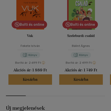
Bolti és online
Bolti és online
Vuk
Szeleburdi család
Fekete István
Bálint Ágnes
Könyv
Könyv
Borító ár:
2 699 Ft
Borító ár:
2 499 Ft
Akciós ár:
1 889 Ft
Akciós ár:
1 749 Ft
Kosárba
Kosárba
Új megjelenések