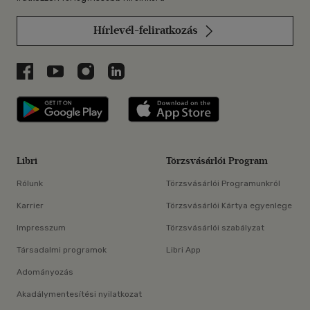
Hírlevél-feliratkozás
Libri a Facebookon
Libri a Youtube-on
Libri az Instagramon
Libri a LinkedInen
Libri applikáció Szerezd meg: Google P
Libri applikáció 
Libri
Törzsvásárlói Program
Rólunk
Törzsvásárlói Programunkról
Karrier
Törzsvásárlói Kártya egyenlege
Impresszum
Törzsvásárlói szabályzat
Társadalmi programok
Libri App
Adományozás
Akadálymentesítési nyilatkozat