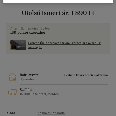
keménytáblás
|
152 oldal
Utolsó ismert ár:
1 890 Ft
A termék megvásárlásával
189 pontot szerezhet
Legyen Ön is törzsvásárlónk, kártyájára akár 10%
visszajár.
Bolti átvétel
Elérhető készlet esetén akár ma
díjmentes
Szállítás
15 000 Ft felett díjmentes
Kiadó
Naphold.net Kiadó