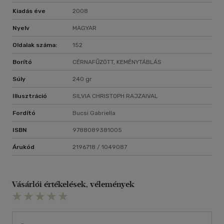
Kiadás éve
2008
Nyelv
MAGYAR
Oldalak száma:
152
Borító
CÉRNAFŰZÖTT, KEMÉNYTÁBLÁS
Súly
240 gr
Illusztráció
SILVIA CHRISTOPH RAJZAIVAL
Fordító
Bucsi Gabriella
ISBN
9788089381005
Árukód
2196718 / 1049087
Vásárlói értékelések, vélemények