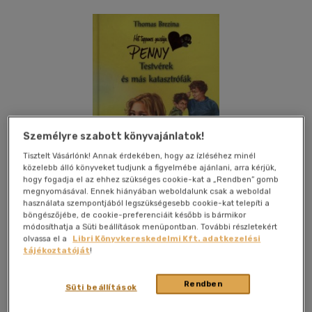
Személyre szabott könyvajánlatok!
Tisztelt Vásárlónk! Annak érdekében, hogy az ízléséhez minél
közelebb álló könyveket tudjunk a figyelmébe ajánlani, arra kérjük,
hogy fogadja el az ehhez szükséges cookie-kat a „Rendben” gomb
megnyomásával. Ennek hiányában weboldalunk csak a weboldal
használata szempontjából legszükségesebb cookie-kat telepíti a
böngészőjébe, de cookie-preferenciáit később is bármikor
módosíthatja a Süti beállítások menüpontban. További részletekért
olvassa el a
Libri Könyvkereskedelmi Kft. adatkezelési
tájékoztatóját
!
Kívánságlistához adom
Megosztom
Rendben
Süti beállítások
Naphold.net Kiadó
|
2008
|
magyar nyelvű
|
cérnafűzött,