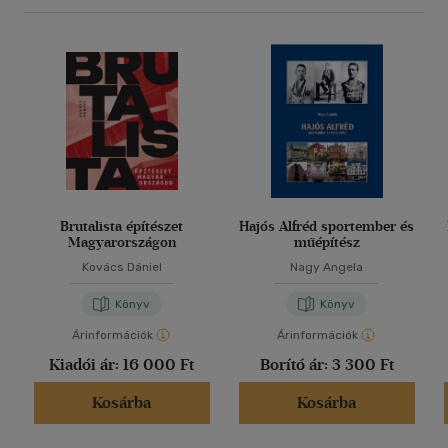
Brutalista építészet
Hajós Alfréd sportember és
Magyarországon
műépítész
Kovács Dániel
Nagy Angela
Könyv
Könyv
Árinformációk
Árinformációk
Kiadói ár:
16 000 Ft
Borító ár:
3 300 Ft
Kosárba
Kosárba