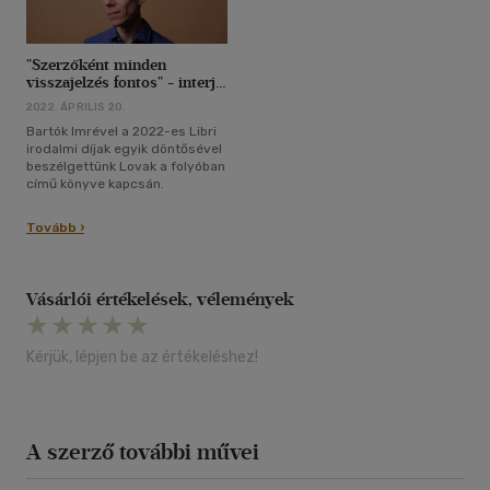
"Szerzőként minden
visszajelzés fontos" - interjú
Bartók Imrével
2022. ÁPRILIS 20.
Bartók Imrével a 2022-es Libri
irodalmi díjak egyik döntősével
beszélgettünk Lovak a folyóban
című könyve kapcsán.
Tovább ›
Vásárlói értékelések, vélemények
Kérjük, lépjen be az értékeléshez!
A szerző további művei