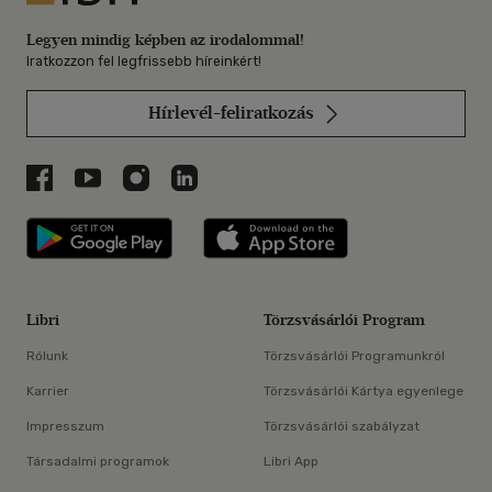
Legyen mindig képben az irodalommal!
Iratkozzon fel legfrissebb híreinkért!
Hírlevél-feliratkozás
Libri a Facebookon
Libri a Youtube-on
Libri az Instagramon
Libri a LinkedInen
Libri applikáció Szerezd meg: Google P
Libri applikáció 
Libri
Törzsvásárlói Program
Rólunk
Törzsvásárlói Programunkról
Karrier
Törzsvásárlói Kártya egyenlege
Impresszum
Törzsvásárlói szabályzat
Társadalmi programok
Libri App