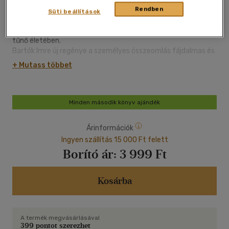
Rendben
várt siker elmaradt, és még a házassága is zátonyra futott.
Süti beállítások
Egy különös lakókkal teli ház szuterénjába húzódva próbál
leszámolni ambícióival, és rendet tenni mind zavarosabbnak
tűnő életében.
Bartók Imre új regénye a személyes összeomlás fájdalmas és
szarkasztikus krónikája. Vajon mi köze egymáshoz
+ Mutass többet
Empedoklésznek és Gollamnak? Mi volt Goethe és Albert
Speer kedvenc társasjátéka? Ki löki az utasokat a Gellért-
hegy oldalában futó metró alá? Mit tett a lovaival
Radamanthüsz király, és miért ilyen szomorú az emberi szív?
Minden második könyv ajándék
"Író vagyok - mondom magamat is meglepve, és kis híján
Árinformációk
elhányom magam."
Ingyen szállítás 15 000 Ft felett
Borító ár:
3 999 Ft
Kosárba
A termék megvásárlásával
399 pontot szerezhet