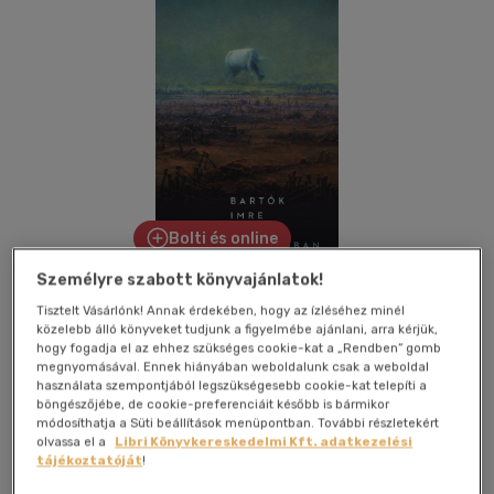
Bolti és online
Személyre szabott könyvajánlatok!
Tisztelt Vásárlónk! Annak érdekében, hogy az ízléséhez minél
közelebb álló könyveket tudjunk a figyelmébe ajánlani, arra kérjük,
Kívánságlistához adom
Megosztom
hogy fogadja el az ehhez szükséges cookie-kat a „Rendben” gomb
megnyomásával. Ennek hiányában weboldalunk csak a weboldal
használata szempontjából legszükségesebb cookie-kat telepíti a
böngészőjébe, de cookie-preferenciáit később is bármikor
Jelenkor Kiadó
|
2022
|
magyar nyelvű
|
füles, kartonált
|
módosíthatja a Süti beállítások menüpontban. További részletekért
olvassa el a
Libri Könyvkereskedelmi Kft. adatkezelési
393 oldal
tájékoztatóját
!
A Lovak a folyóban elbeszélője megírta fő művét, de a várva