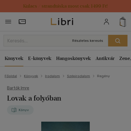
Kulacs / strandtáska most csak 1499 Ft!
Törzsvásárlói Kártya adatai
Részletes keresés
Könyvek
E-könyvek
Hangoskönyvek
Antikvár
Zene,
Főoldal
Könyvek
Irodalom
Szépirodalom
Regény
Bartók Imre
Lovak a folyóban
Könyv