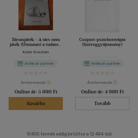
Társasjáték - A társ nem
Csoport-pszichoterápia
játék (Útmutató a tudatos,
(Szöveggyűjtemény)
harmonikus párkapcsolat
Koller Krisztián
megteremtéséhez és
fenntartásához)
Antikvár partner
Antikvár partner
Árinformációk
Árinformációk
Online ár:
5 990 Ft
Online ár:
4 990 Ft
Kosárba
Tovább
10400 termék eddig betöltve a 12 484-ből