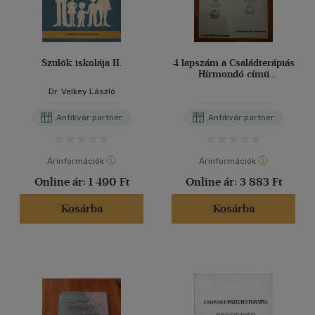
Szülők iskolája II.
4 lapszám a Családterápiás
Hírmondó című
kiadványból:
Dr. Velkey László
1996/2,1997/1, 1997/2,
1998/1
Antikvár partner
Antikvár partner
Árinformációk
Árinformációk
Online ár:
1 490 Ft
Online ár:
3 883 Ft
Kosárba
Kosárba