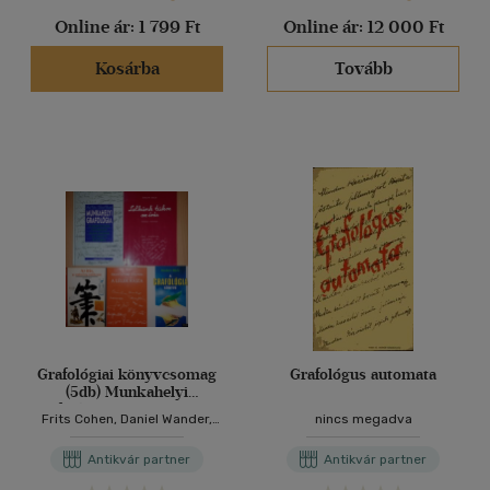
Online ár:
1 799 Ft
Online ár:
12 000 Ft
Kosárba
Tovább
Grafológiai könyvcsomag
Grafológus automata
(5db) Munkahelyi
grafológia / Lelkünk tükre
Frits Cohen, Daniel Wander,
nincs megadva
az írás / A grafológia
Evelyn Gold, Bendetz Móric,
könyve / A lélek rajza / Az
Rákosné Ács Klára, Loósz
Antikvár partner
Antikvár partner
írás, az emberiség
Mária
emlékezete