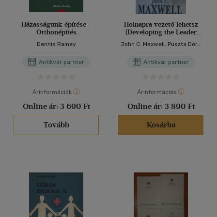
Házasságunk építése -
Holnapra vezető lehetsz
Otthonépítés
(Developing the Leader
Házaspároknak
Within You) - Amerikai
Dennis Rainey
John C. Maxwell, Puszta Dóra
Sikerkönyvek
(ford.)
Antikvár partner
Antikvár partner
Árinformációk
Árinformációk
Online ár:
3 690 Ft
Online ár:
3 890 Ft
Tovább
Kosárba