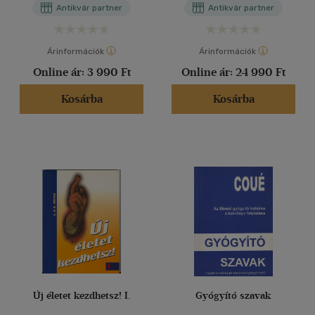
Antikvár partner
Antikvár partner
nagy gondolkodóinak
írásain keresztül.)
Árinformációk
Árinformációk
Online ár:
3 990 Ft
Online ár:
24 990 Ft
Kosárba
Kosárba
Új életet kezdhetsz! I.
Gyógyító szavak