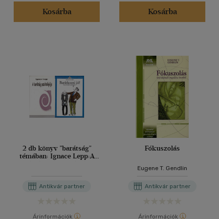
(86)
Kosárba
Kosárba
(25)
(21)
(11677)
Alkalmaz
2 db könyv "barátság"
Fókuszolás
témában: Ignace Lepp:A
barátság pszichológiája +
Eugene T. Gendlin
Shaw:Barátkozni jó.
Antikvár partner
Antikvár partner
Árinformációk
Árinformációk