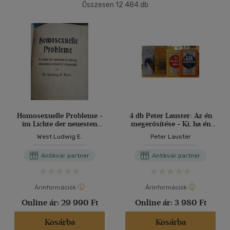
Összesen
12 484
db
40 db / oldal
Ár szerint
500 Ft alatt
(7)
500 Ft - 2500 Ft
(5300)
Alkalmaz
2500 Ft - 4500 Ft
(3790)
4500 Ft felett
(3600)
Korosztály szerint
Homosexuelle Probleme -
4 db Peter Lauster: Az én
im Lichte der neuesten
megerősítése + Ki, ha én
Gyermek
(3)
Forschung
nem? + A szerelemről, a
West Ludwig E.
Peter Lauster
allgemeinverständlich
szeretetről + Ne hagyd
mind
(3)
dargestellt (A
magad!
Antikvár partner
Antikvár partner
homoszexuális problémák)
Ifjúsági
(19)
6 -10 év
(2)
Árinformációk
Árinformációk
14 - 18 év
(3)
Online ár:
29 990 Ft
Online ár:
3 980 Ft
mind
(14)
Gyermek és ifjúsági
(4)
Kosárba
Kosárba