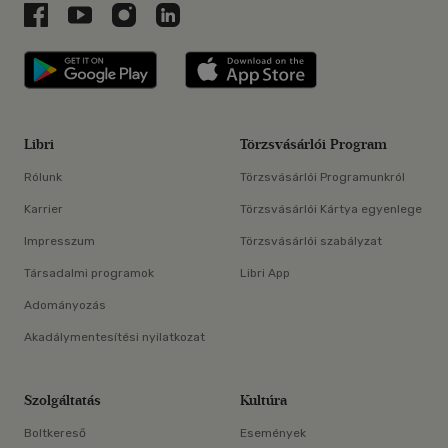
Libri a Facebookon
Libri a Youtube-on
Libri az Instagramon
Libri a LinkedInen
Libri applikáció Szerezd meg: Google P
Libri applikáció 
Libri
Törzsvásárlói Program
Rólunk
Törzsvásárlói Programunkról
Karrier
Törzsvásárlói Kártya egyenlege
Impresszum
Törzsvásárlói szabályzat
Társadalmi programok
Libri App
Adományozás
Akadálymentesítési nyilatkozat
Szolgáltatás
Kultúra
Boltkereső
Események