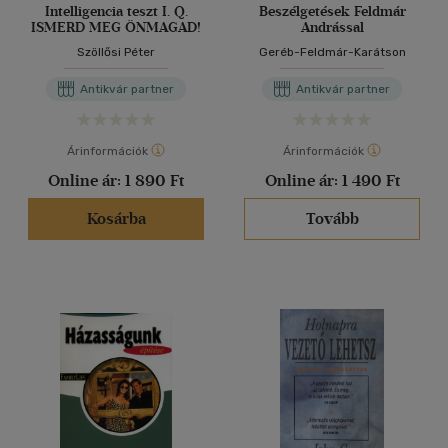
Intelligencia teszt I. Q.
Beszélgetések Feldmár
ISMERD MEG ÖNMAGAD!
Andrással
Szöllősi Péter
Geréb-Feldmár-Karátson
Antikvár partner
Antikvár partner
Árinformációk
Árinformációk
Online ár:
1 890 Ft
Online ár:
1 490 Ft
Kosárba
Tovább