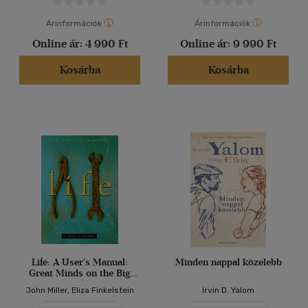
Árinformációk
Árinformációk
Online ár:
4 990 Ft
Online ár:
9 990 Ft
Kosárba
Kosárba
Life: A User's Manual:
Minden nappal közelebb
Great Minds on the Big
Questions (A könyv a
John Miller, Eliza Finkelstein
Irvin D. Yalom
létezés alapvető kérdéseit
vizsgálja a világtörténelem