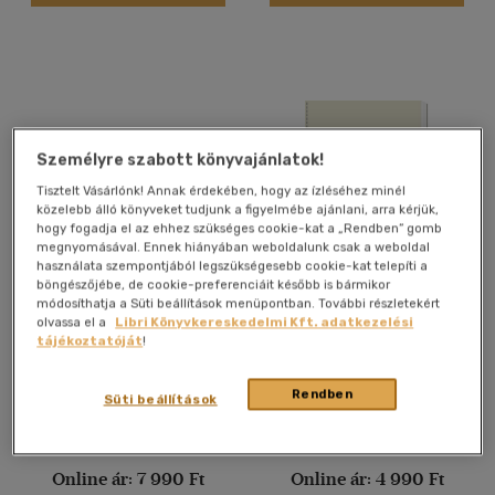
Felnőtt
(3401)
Nyelv szerint
Magyar
(3563)
Személyre szabott könyvajánlatok!
Angol
(70)
Tisztelt Vásárlónk! Annak érdekében, hogy az ízléséhez minél
Francia
(1)
közelebb álló könyveket tudjunk a figyelmébe ajánlani, arra kérjük,
Macedon
(1)
hogy fogadja el az ehhez szükséges cookie-kat a „Rendben” gomb
megnyomásával. Ennek hiányában weboldalunk csak a weboldal
Német
(13)
használata szempontjából legszükségesebb cookie-kat telepíti a
böngészőjébe, de cookie-preferenciáit később is bármikor
5 db Szorongás +
A gyermeknyelv (Mit is
Portugál
(1)
módosíthatja a Süti beállítások menüpontban. További részletekért
Depresszió (Hallstrom-
sajátít el a gyerek? / Már a
olvassa el a
Libri Könyvkereskedelmi Kft. adatkezelési
Ukrán
(1)
McClure) + Pánik és fóbiák
bölcsőben - az első két
Arató Mihály, Bánki M. Csaba,
Lengyel Zsolt, Vészits
tájékoztatóját
!
+ Depresszió (Arató) +
életév / Két év után /
Trevor Turner, Cosmo
Ferencné (szerk.), Pap Ferenc
Depresszió (Betegség vagy
Elméletek, magyarázatok,
Hallstrom, Nicola McClure, Dr.
(lektor), Pléh Csaba (lektor)
Antikvár partner
Antikvár partner
úri huncutság?)
törvényszerűségek)
Belső Nóra
Vélemény szerint
Rendben
Süti beállítások
(431)
Árinformációk
Árinformációk
(245)
Online ár:
7 990 Ft
Online ár:
4 990 Ft