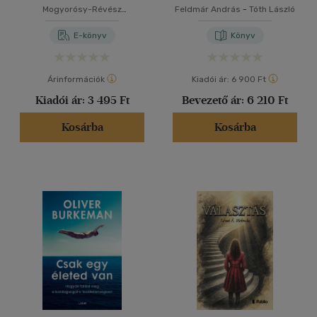
mesékben és a
Mogyorósy-Révész
Feldmár András
-
Tóth László
pszichológiában
Zsuzsanna
E-könyv
Könyv
Árinformációk
Kiadói ár:
6 900 Ft
Kiadói ár:
3 495 Ft
Bevezető ár:
6 210 Ft
Kosárba
Kosárba