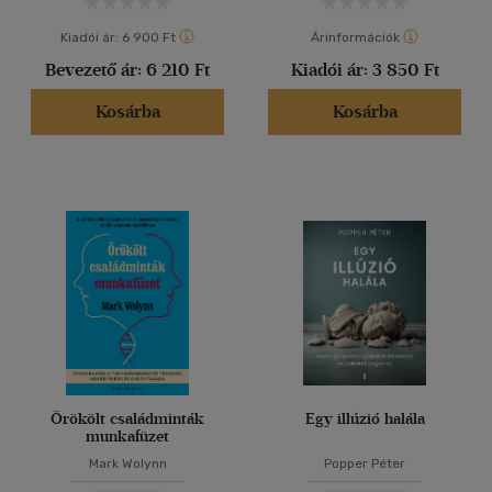
Kiadói ár:
6 900 Ft
Árinformációk
Bevezető ár:
6 210 Ft
Kiadói ár:
3 850 Ft
Kosárba
Kosárba
Örökölt családminták
Egy illúzió halála
munkafüzet
Mark Wolynn
Popper Péter