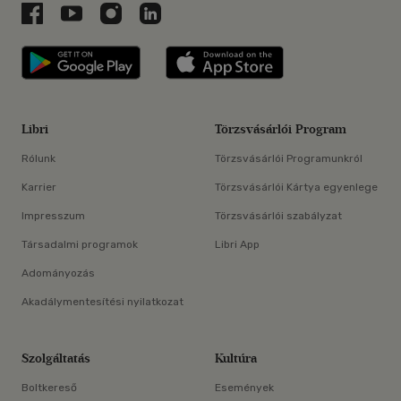
Libri a Facebookon
Libri a Youtube-on
Libri az Instagramon
Libri a LinkedInen
Libri applikáció Szerezd meg: Google P
Libri applikáció 
Libri
Törzsvásárlói Program
Rólunk
Törzsvásárlói Programunkról
Karrier
Törzsvásárlói Kártya egyenlege
Impresszum
Törzsvásárlói szabályzat
Társadalmi programok
Libri App
Adományozás
Akadálymentesítési nyilatkozat
Szolgáltatás
Kultúra
Boltkereső
Események