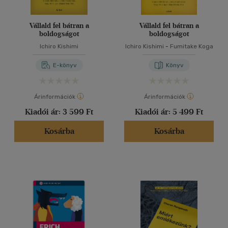
Vállald fel bátran a
Vállald fel bátran a
boldogságot
boldogságot
Ichiro Kishimi
Ichiro Kishimi
-
Fumitake Koga
E-könyv
Könyv
Árinformációk
Árinformációk
Kiadói ár:
3 599 Ft
Kiadói ár:
5 499 Ft
Kosárba
Kosárba