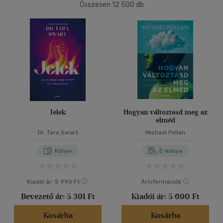
Összesen
12 500
db
40 db / oldal
Ár szerint
500 Ft alatt
(7)
500 Ft - 2500 Ft
(5291)
Alkalmaz
2500 Ft - 4500 Ft
(3814)
4500 Ft felett
(3601)
Korosztály szerint
Jelek
Hogyan változtasd meg az
elméd
Gyermek
(3)
Dr. Tara Swart
Michael Pollan
mind
(3)
Könyv
E-könyv
Ifjúsági
(19)
6 -10 év
(2)
Kiadói ár:
5 990 Ft
Árinformációk
14 - 18 év
(3)
Bevezető ár:
5 391 Ft
Kiadói ár:
5 690 Ft
mind
(14)
Gyermek és ifjúsági
(4)
Kosárba
Kosárba