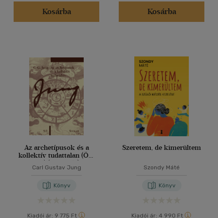
(86)
Kosárba
Kosárba
(25)
(21)
(11694)
Alkalmaz
Az archetípusok és a
Szeretem, de kimerültem
kollektív tudattalan (ÖM
9/I) (3. kiadás)
Carl Gustav Jung
Szondy Máté
Könyv
Könyv
Kiadói ár:
9 775 Ft
Kiadói ár:
4 990 Ft