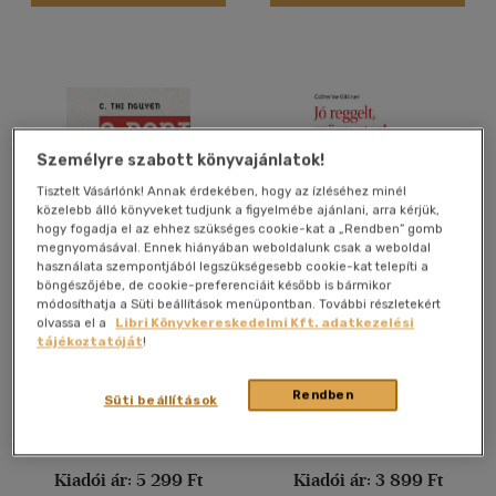
Felnőtt
(3414)
Nyelv szerint
Magyar
(3576)
Személyre szabott könyvajánlatok!
Angol
(71)
Tisztelt Vásárlónk! Annak érdekében, hogy az ízléséhez minél
Francia
(1)
közelebb álló könyveket tudjunk a figyelmébe ajánlani, arra kérjük,
Macedon
(1)
hogy fogadja el az ehhez szükséges cookie-kat a „Rendben” gomb
megnyomásával. Ennek hiányában weboldalunk csak a weboldal
Német
(13)
használata szempontjából legszükségesebb cookie-kat telepíti a
böngészőjébe, de cookie-preferenciáit később is bármikor
A pontszám - Hogyan ne
Jó reggelt, Szörnyeteg!
Portugál
(1)
módosíthatja a Süti beállítások menüpontban. További részletekért
játsszuk tovább valaki
olvassa el a
Libri Könyvkereskedelmi Kft. adatkezelési
Ukrán
(1)
másnak a játékát
C. Thi Nguyen
Catherine Gildiner
tájékoztatóját
!
E-könyv
E-könyv
Vélemény szerint
Rendben
Süti beállítások
(431)
Árinformációk
Árinformációk
(244)
Kiadói ár:
5 299 Ft
Kiadói ár:
3 899 Ft