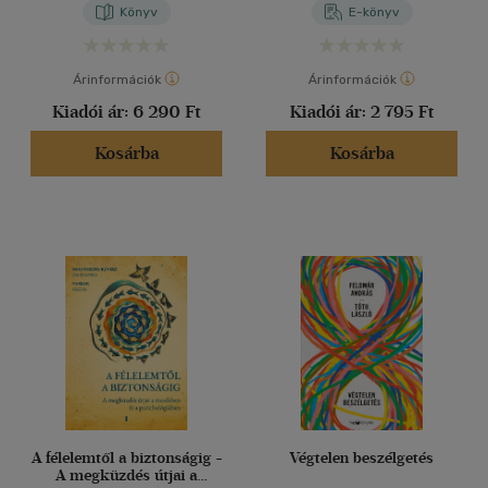
Könyv
E-könyv
Árinformációk
Árinformációk
Kiadói ár:
6 290 Ft
Kiadói ár:
2 795 Ft
Kosárba
Kosárba
A félelemtől a biztonságig -
Végtelen beszélgetés
A megküzdés útjai a