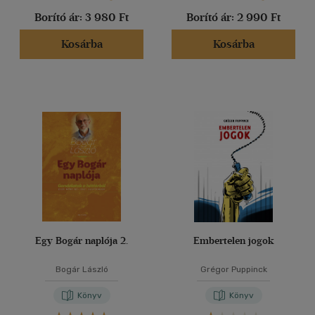
Borító ár:
3 980 Ft
Borító ár:
2 990 Ft
Kosárba
Kosárba
Egy Bogár naplója 2.
Embertelen jogok
Bogár László
Grégor Puppinck
Könyv
Könyv