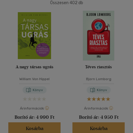
500 Ft alatt
(5)
Összesen
402
db
40 db / oldal
500 Ft - 2500 Ft
(150)
2500 Ft - 4500 Ft
(180)
4500 Ft felett
(86)
Alkalmaz
Korosztály szerint
Gyermek
(1)
mind
(1)
A nagy társas ugrás
Téves riasztás
Ifjúsági
(4)
William Von Hippel
Bjorn Lomborg
mind
(4)
Könyv
Könyv
Felnőtt
(359)
Árinformációk
Árinformációk
Nyelv szerint
Borító ár:
4 990 Ft
Borító ár:
4 950 Ft
Magyar
(385)
Kosárba
Kosárba