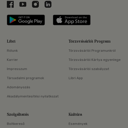
Libri a Facebookon
Libri a Youtube-on
Libri az Instagramon
Libri a LinkedInen
Libri applikáció Szerezd meg: Google P
Libri applikáció 
Libri
Törzsvásárlói Program
Rólunk
Törzsvásárlói Programunkról
Karrier
Törzsvásárlói Kártya egyenlege
Impresszum
Törzsvásárlói szabályzat
Társadalmi programok
Libri App
Adományozás
Akadálymentesítési nyilatkozat
Szolgáltatás
Kultúra
Boltkereső
Események