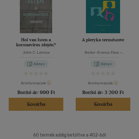
Hol van Isten a
A pletyka természete
koronavírus idején?
John C. Lennox
Bodor-Eranus Eliza
-
Szvetelszky Zsuzsanna
Könyv
Könyv
Árinformációk
Árinformációk
Borító ár:
990 Ft
Borító ár:
3 200 Ft
Kosárba
Kosárba
60 termék eddig betöltve a 402-ből