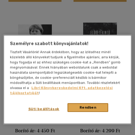
Angol
(11)
Francia
(2)
Latin
(1)
Német
(1)
Személyre szabott könyvajánlatok!
Vélemény szerint
Tisztelt Vásárlónk! Annak érdekében, hogy az ízléséhez minél
(34)
közelebb álló könyveket tudjunk a figyelmébe ajánlani, arra kérjük,
hogy fogadja el az ehhez szükséges cookie-kat a „Rendben” gomb
(16)
megnyomásával. Ennek hiányában weboldalunk csak a weboldal
használata szempontjából legszükségesebb cookie-kat telepíti a
(5)
böngészőjébe, de cookie-preferenciáit később is bármikor
Merkel
Előretekintő élettartam
módosíthatja a Süti beállítások menüpontban. További részletekért
(1)
olvassa el a
Libri Könyvkereskedelmi Kft. adatkezelési
Philip Plickert
Warren C. Sanderson
-
Sergei
(346)
tájékoztatóját
!
Scherbov
Könyv
Könyv
Rendben
Süti beállítások
Alkalmaz
Árinformációk
Árinformációk
Borító ár:
4 450 Ft
Borító ár:
4 299 Ft