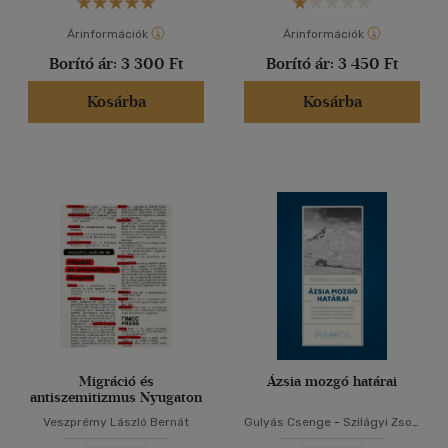
Árinformációk
Árinformációk
Borító ár:
3 300 Ft
Borító ár:
3 450 Ft
Kosárba
Kosárba
Migráció és
Ázsia mozgó határai
antiszemitizmus Nyugaton
Veszprémy László Bernát
Gulyás Csenge
-
Szilágyi Zsolt
-
Szivák Júlia