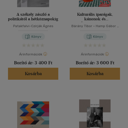
A székely zászló a
Kulturális iparágak,
politikától a hétköznapokig
kánonok és
filterbuborékok
Patakfalvi-Czirják Ágnes
Bárány Tibor
-
Hamp Gábor
-
Hermann Veronika
Könyv
Könyv
Árinformációk
Árinformációk
Borító ár:
3 400 Ft
Borító ár:
3 600 Ft
Kosárba
Kosárba