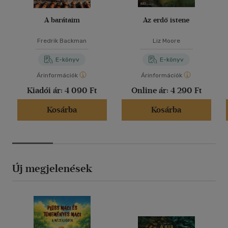
A barátaim
Az erdő istene
Fredrik Backman
Liz Moore
E-könyv
E-könyv
Árinformációk
Árinformációk
Kiadói ár:
4 090 Ft
Online ár:
4 290 Ft
Kosárba
Kosárba
Új megjelenések