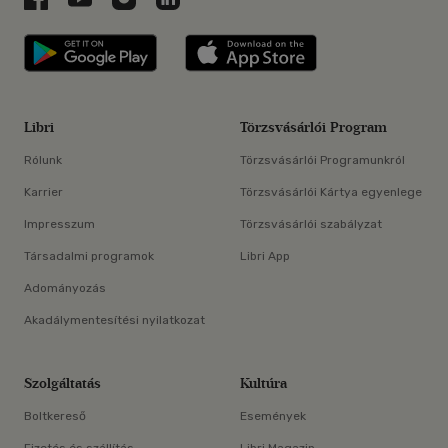
Libri applikáció Szerezd meg: Google P
Libri applikáció 
Libri
Törzsvásárlói Program
Rólunk
Törzsvásárlói Programunkról
Karrier
Törzsvásárlói Kártya egyenlege
Impresszum
Törzsvásárlói szabályzat
Társadalmi programok
Libri App
Adományozás
Akadálymentesítési nyilatkozat
Szolgáltatás
Kultúra
Boltkereső
Események
Fizetés és szállítás
Libri Magazin