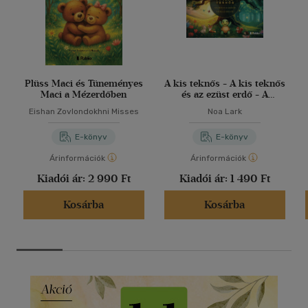
Plüss Maci és Tüneményes
A kis teknős - A kis teknős
Maci a Mézerdőben
és az ezüst erdő - A
titokzatos ködös erdő
Eishan Zovlondokhni Misses
Noa Lark
E-könyv
E-könyv
Árinformációk
Árinformációk
Kiadói ár:
2 990 Ft
Kiadói ár:
1 490 Ft
Kosárba
Kosárba