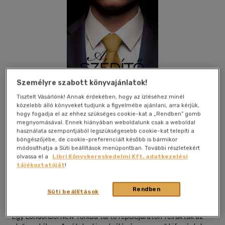
Személyre szabott könyvajánlatok!
Tisztelt Vásárlónk! Annak érdekében, hogy az ízléséhez minél
közelebb álló könyveket tudjunk a figyelmébe ajánlani, arra kérjük,
hogy fogadja el az ehhez szükséges cookie-kat a „Rendben” gomb
megnyomásával. Ennek hiányában weboldalunk csak a weboldal
használata szempontjából legszükségesebb cookie-kat telepíti a
böngészőjébe, de cookie-preferenciáit később is bármikor
módosíthatja a Süti beállítások menüpontban. További részletekért
Beleolvasok
Kívánságlistához adom
Megosztom
olvassa el a
Libri Könyvkereskedelmi Kft. adatkezelési
tájékoztatóját
!
(8 vélemény)
Rendben
Süti beállítások
Maxim Könyvkiadó
|
2022
|
magyar nyelvű
Egy Londonból New Yorkba tartó repülőjáraton felraktak az