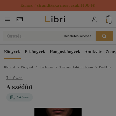
Kulacs / strandtáska most csak 1499 Ft!
Törzsvásárlói Kártya adatai
Részletes keresés
Könyvek
E-könyvek
Hangoskönyvek
Antikvár
Zene,
Főoldal
Könyvek
Irodalom
Szórakoztató irodalom
Erotikus
T. L. Swan
A szédítő
E-könyv