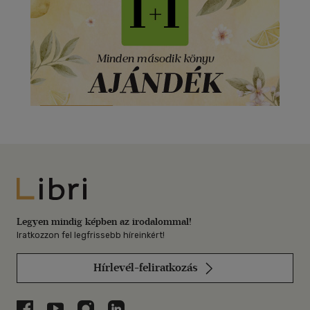
Libri
Legyen mindig képben az irodalommal!
Iratkozzon fel legfrissebb híreinkért!
Hírlevél-feliratkozás
Libri a Facebookon
Libri a Youtube-on
Libri az Instagramon
Libri a LinkedInen