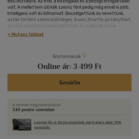
első osztályra. Az étel, a kiszolgálás és a pezsgő kifogástalan
volt. A mellettem ülő kék szemű férfi pedig még ennél is jobb.
Intelligens volt és kifinomult. Beszélgettünk és nevettünk,
aztán történt valami különleges. A sors átvette az irányítást,
az utat váratlanul megszakították, és a gépnek másik
városban kellett landolnia, ahol egy éjszakát
+ Mutass többet
vesztegelt. Újratervezés. Volt egy őrülten szenvedélyes
éjszakánk Bostonban. Egy ilyen éjszakát egyetlen nő sem
felejthet el. Mindez tizenkét hónapja történt, és azóta
Árinformációk
semmit nem hallottam róla. New Yorkba költöztem, álmaim
munkahelyén, a Miles Mediánál lett állásom. El tudjátok
Online ár:
3 499 Ft
képzelni, mennyire meglepődtem, amikor a cégvezető
irodájába lépve a hatalmas mahagóni íróasztal mögül egy
ismerős, pajkos szempár nézett vissza rám? Egy
Kosárba
emlékezetes éjszaka, amely nem tud puszta emlék maradni.
TL Swan perzselően érzéki és botrányos romantikus regénye.
A termék megvásárlásával
349 pontot szerezhet
Legyen Ön is törzsvásárlónk, kártyájára akár 10%
visszajár.