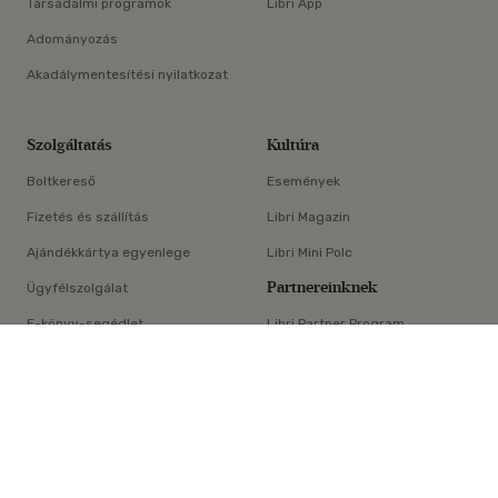
Társadalmi programok
Libri App
Adományozás
Akadálymentesítési nyilatkozat
Szolgáltatás
Kultúra
Boltkereső
Események
Fizetés és szállítás
Libri Magazin
Ajándékkártya egyenlege
Libri Mini Polc
Partnereinknek
Ügyfélszolgálat
E-könyv-segédlet
Libri Partner Program
×
Elállási nyilatkozat
Médiaajánlat
ÁSZF
Adatvédelem
Oldaltérkép
Süti beállítások
© Libri Könyvkereskedelmi Kft. Minden jog fenntartva!