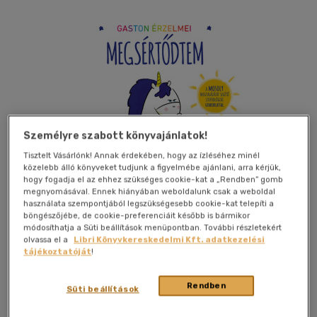
Személyre szabott könyvajánlatok!
Tisztelt Vásárlónk! Annak érdekében, hogy az ízléséhez minél
közelebb álló könyveket tudjunk a figyelmébe ajánlani, arra kérjük,
hogy fogadja el az ehhez szükséges cookie-kat a „Rendben” gomb
megnyomásával. Ennek hiányában weboldalunk csak a weboldal
használata szempontjából legszükségesebb cookie-kat telepíti a
böngészőjébe, de cookie-preferenciáit később is bármikor
módosíthatja a Süti beállítások menüpontban. További részletekért
Kívánságlistához adom
Megosztom
olvassa el a
Libri Könyvkereskedelmi Kft. adatkezelési
tájékoztatóját
!
Scolar Kiadó Kft.
|
2026
|
magyar nyelvű
|
keménytábla
|
32
Rendben
Süti beállítások
oldal