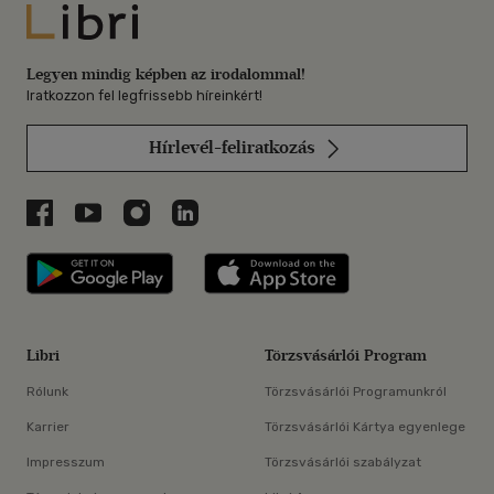
Libri
Legyen mindig képben az irodalommal!
Iratkozzon fel legfrissebb híreinkért!
Hírlevél-feliratkozás
Libri a Facebookon
Libri a Youtube-on
Libri az Instagramon
Libri a LinkedInen
Libri applikáció Szerezd meg: Google P
Libri applikáció 
Libri
Törzsvásárlói Program
Rólunk
Törzsvásárlói Programunkról
Karrier
Törzsvásárlói Kártya egyenlege
Impresszum
Törzsvásárlói szabályzat