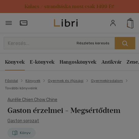
Kulacs / strandtáska most csak 1499 Ft!
Törzsvásárlói Kártya adatai
Részletes keresés
Könyvek
E-könyvek
Hangoskönyvek
Antikvár
Zene,
Főoldal
Könyvek
Gyermek és ifjúsági
Gyermekirodalom
További könyveink
Aurélie Chien Chow Chine
Gaston érzelmei - Megsértődtem
Gaston sorozat
Könyv