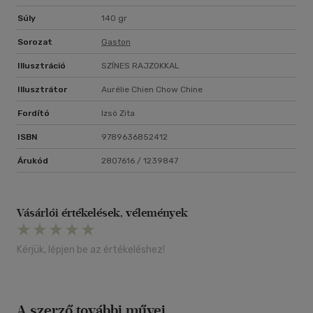
Súly
140 gr
Sorozat
Gaston
Illusztráció
SZÍNES RAJZOKKAL
Illusztrátor
Aurélie Chien Chow Chine
Fordító
Izsó Zita
ISBN
9789636852412
Árukód
2807616 / 1239847
Vásárlói értékelések, vélemények
Kérjük, lépjen be az értékeléshez!
A szerző további művei