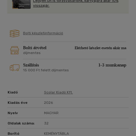
Legyen Ön is törzsvásárlónk, kártyájára akár 10%
visszajár.
Bolti készletinformáció
Bolti átvétel
Elérhető készlet esetén akár ma
díjmentes
Szállítás
1-3 munkanap
15 000 Ft felett díjmentes
Kiadó
Scolar Kiadó Kft.
Kiadás éve
2026
Nyelv
MAGYAR
Oldalak száma:
32
Borító
KEMÉNYTÁBLA