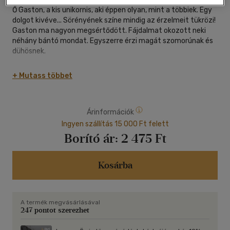
Ő Gaston, a kis unikornis, aki éppen olyan, mint a többiek. Egy
dolgot kivéve... Sörényének színe mindig az érzelmeit tükrözi!
Gaston ma nagyon megsértődött. Fájdalmat okozott neki
néhány bántó mondat. Egyszerre érzi magát szomorúnak és
dühösnek.
Fedezd fel, hogyan tér vissza a jókedve! 1 kaland Gastonnal +
+ Mutass többet
1 légzőgyakorlat = 1 rendíthetetlen belső nyugalom!
Gaston történetei az érzelmek feltárásában és kezelésében
nyújtanak segítséget. A mosoly megtalálását segítő
Árinformációk
szofrológiai gyakorlattal
Ingyen szállítás 15 000 Ft felett
A szerző, Aurélie Chien Chow Chine grafikus és óvodai
Borító ár:
2 475 Ft
relaxációs terapeuta - tapasztalata révén megfontolandó
tanácsokat ad az érzelmek feltárásában és jó irányba
terelésükben. 3-7 éves korig ajánljuk. Fedezd fel Gaston
Kosárba
összes érzelmét!
A termék megvásárlásával
247 pontot szerezhet