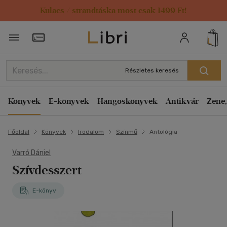
Kulacs / strandtáska most csak 1499 Ft!
Törzsvásárlói Kártya adatai
Részletes keresés
Könyvek
E-könyvek
Hangoskönyvek
Antikvár
Zene,
Főoldal
Könyvek
Irodalom
Színmű
Antológia
Varró Dániel
Szívdesszert
E-könyv