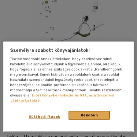
Személyre szabott könyvajánlatok!
Tisztelt Vásárlónk! Annak érdekében, hogy az ízléséhez minél
közelebb álló könyveket tudjunk a figyelmébe ajánlani, arra kérjük,
hogy fogadja el az ehhez szükséges cookie-kat a „Rendben” gomb
megnyomásával. Ennek hiányában weboldalunk csak a weboldal
használata szempontjából legszükségesebb cookie-kat telepíti a
böngészőjébe, de cookie-preferenciáit később is bármikor
módosíthatja a Süti beállítások menüpontban. További részletekért
Beleolvasok
Kívánságlistához adom
Megosztom
olvassa el a
Libri Könyvkereskedelmi Kft. adatkezelési
tájékoztatóját
!
Rendben
Süti beállítások
Jelenkor
|
2025
|
magyar nyelvű
,,Ha nő lennék, azt szeretném, ha Varró Dani szerelmes lenne
belém :-) Legalábbis a versei alapján. Távolról, ismeretlenül is.