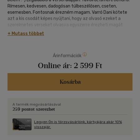
Rímesen, kedvesen, dadogósan túlbeszélősen, cseten,
esemesben. Fontosnak érezném magam. Varró Dani kötete
azt a kis csodát képes nyújtani, hogy az olvasó ezeket a
szerelmetes verseket olvasva egyszerre érezheti magát
felnőttnek és gondtalan kamasznak. Szeretsz, szeretlek,
+ Mutass többet
mily reménytelen, írja Nemes Nagy Ágnes megdöbbentő
soraiban. Varró Dani meg mintha hozzátenné: ebben a
reménytelenségben van ám valami játékosság is! És tényleg.
Árinformációk
A kötet versei bizonyítják. Az meg szinte mellékes is, olyan
természetes, hogy bámulatra méltó formai bravúrral és
Online ár:
2 599 Ft
biztonsággal megírt versek ezek, régóta nem látott,
gondtalan játékkal megkomponált képversek és szimpatikus
önkényességgel megbontott sorok és szabályok. A szíved az
Kosárba
enyémmel nem kompatibilis, írja Varró Dani. Igen, ez az egy,
amin még a kivételes tehetséggel megírt versek sem
segítenek." - Jónás Tamás.
A termék megvásárlásával
259 pontot szerezhet
Legyen Ön is törzsvásárlónk, kártyájára akár 10%
visszajár.