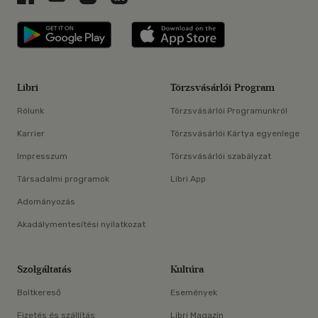
Libri applikáció Szerezd meg: Google P
Libri applikáció 
Libri
Törzsvásárlói Program
Rólunk
Törzsvásárlói Programunkról
Karrier
Törzsvásárlói Kártya egyenlege
Impresszum
Törzsvásárlói szabályzat
Társadalmi programok
Libri App
Adományozás
Akadálymentesítési nyilatkozat
Szolgáltatás
Kultúra
Boltkereső
Események
Fizetés és szállítás
Libri Magazin