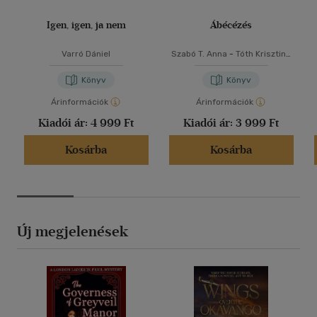
Igen, igen, ja nem
Ábécézés
Varró Dániel
Szabó T. Anna
-
Tóth Krisztina
-
Varró Dániel
Könyv
Könyv
Árinformációk
Árinformációk
Kiadói ár:
4 999 Ft
Kiadói ár:
3 999 Ft
Kosárba
Kosárba
Új megjelenések