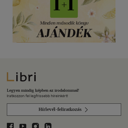
Libri
Legyen mindig képben az irodalommal!
Iratkozzon fel legfrissebb híreinkért!
Hírlevél-feliratkozás
Libri a Facebookon
Libri a Youtube-on
Libri az Instagramon
Libri a LinkedInen