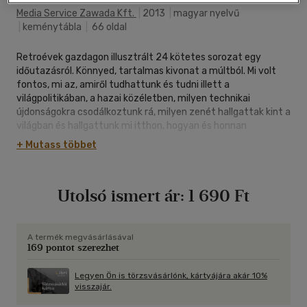
Media Service Zawada Kft.
|
2013
|
magyar nyelvű
|
keménytábla
|
66 oldal
Retroévek gazdagon illusztrált 24 kötetes sorozat egy
időutazásról. Könnyed, tartalmas kivonat a múltból. Mi volt
fontos, mi az, amiről tudhattunk és tudni illett a
világpolitikában, a hazai közéletben, milyen technikai
újdonságokra csodálkoztunk rá, milyen zenét hallgattak kint a
világban és hallgattunk mi itthon, hogyan és honnan
öltözködtünk, milyen közlekedési eszközökön utaztunk? Mit
+ Mutass többet
olvastunk, milyen mozifilmeket láttunk, mit ettünk, hol
vásároltunk és hogyan próbáltuk komfortossá, kellemessé
tenni saját kis világunkat? Végre egy könyv, ami másképp
Utolsó ismert ár:
1 690 Ft
mutatja be az akkori családok mindennapjait!
Közel hozza a korszakot. Olyasmiket mutat be, amik nem
merültek fel a történelemórákon.
A termék megvásárlásával
169 pontot szerezhet
Legyen Ön is törzsvásárlónk, kártyájára akár 10%
visszajár.