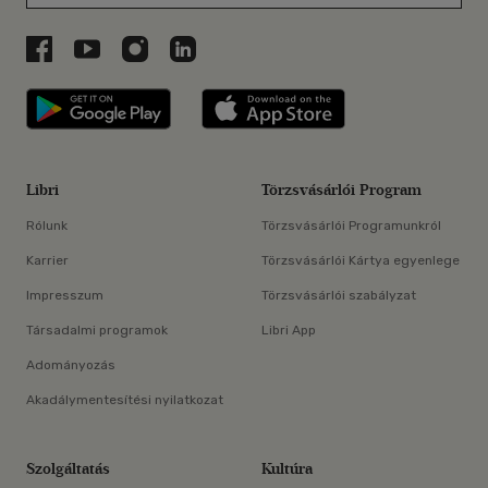
Libri a Facebookon
Libri a Youtube-on
Libri az Instagramon
Libri a LinkedInen
Libri applikáció Szerezd meg: Google P
Libri applikáció 
Libri
Törzsvásárlói Program
Rólunk
Törzsvásárlói Programunkról
Karrier
Törzsvásárlói Kártya egyenlege
Impresszum
Törzsvásárlói szabályzat
Társadalmi programok
Libri App
Adományozás
Akadálymentesítési nyilatkozat
Szolgáltatás
Kultúra