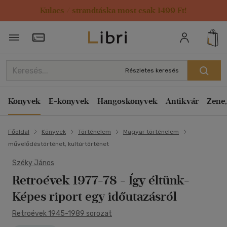
Kulacs / strandtáska most csak 1499 Ft!
Törzsvásárlói Kártya adatai
Részletes keresés
Könyvek
E-könyvek
Hangoskönyvek
Antikvár
Zene,
Főoldal
Könyvek
Történelem
Magyar történelem
művelődéstörténet, kultúrtörténet
Széky János
Retroévek 1977-78
- Így éltünk-
Képes riport egy időutazásról
Retroévek 1945-1989 sorozat