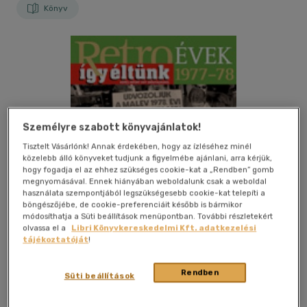
Könyv
Személyre szabott könyvajánlatok!
Tisztelt Vásárlónk! Annak érdekében, hogy az ízléséhez minél
közelebb álló könyveket tudjunk a figyelmébe ajánlani, arra kérjük,
hogy fogadja el az ehhez szükséges cookie-kat a „Rendben” gomb
megnyomásával. Ennek hiányában weboldalunk csak a weboldal
használata szempontjából legszükségesebb cookie-kat telepíti a
böngészőjébe, de cookie-preferenciáit később is bármikor
módosíthatja a Süti beállítások menüpontban. További részletekért
olvassa el a
Libri Könyvkereskedelmi Kft. adatkezelési
tájékoztatóját
!
Kívánságlistához adom
Megosztom
Rendben
Süti beállítások