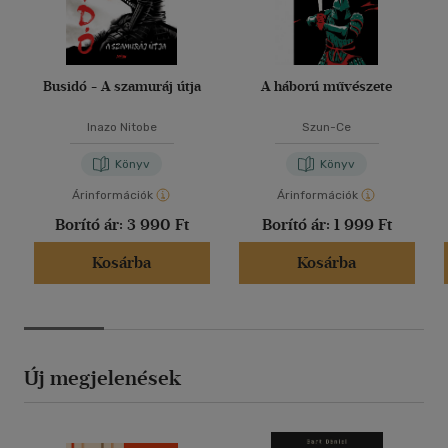
Busidó - A szamuráj útja
A háború művészete
Inazo Nitobe
Szun-Ce
Könyv
Könyv
Árinformációk
Árinformációk
Borító ár:
3 990 Ft
Borító ár:
1 999 Ft
Kosárba
Kosárba
Új megjelenések