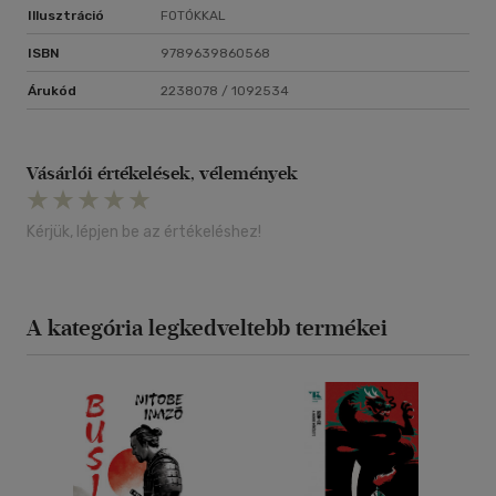
Illusztráció
FOTÓKKAL
ISBN
9789639860568
Árukód
2238078 / 1092534
Vásárlói értékelések, vélemények
Kérjük, lépjen be az értékeléshez!
A kategória legkedveltebb termékei