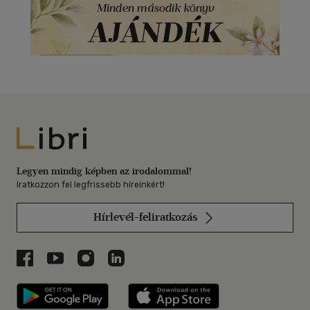
Libri
Legyen mindig képben az irodalommal!
Iratkozzon fel legfrissebb híreinkért!
Hírlevél-feliratkozás
Libri a Facebookon
Libri a Youtube-on
Libri az Instagramon
Libri a LinkedInen
Libri applikáció Szerezd meg: Google P
Libri applikáció 