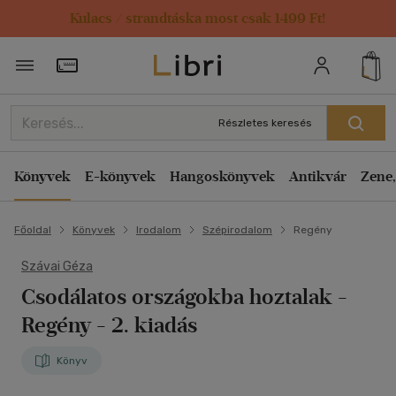
Kulacs / strandtáska most csak 1499 Ft!
Törzsvásárlói Kártya adatai
Részletes keresés
Könyvek
E-könyvek
Hangoskönyvek
Antikvár
Zene,
Főoldal
Könyvek
Irodalom
Szépirodalom
Regény
Szávai Géza
Csodálatos országokba hoztalak
-
Regény - 2. kiadás
Könyv