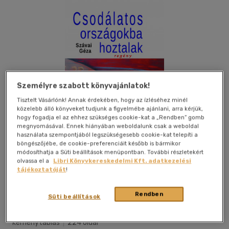
Személyre szabott könyvajánlatok!
Tisztelt Vásárlónk! Annak érdekében, hogy az ízléséhez minél
közelebb álló könyveket tudjunk a figyelmébe ajánlani, arra kérjük,
hogy fogadja el az ehhez szükséges cookie-kat a „Rendben” gomb
megnyomásával. Ennek hiányában weboldalunk csak a weboldal
használata szempontjából legszükségesebb cookie-kat telepíti a
böngészőjébe, de cookie-preferenciáit később is bármikor
módosíthatja a Süti beállítások menüpontban. További részletekért
olvassa el a
Libri Könyvkereskedelmi Kft. adatkezelési
tájékoztatóját
!
Kívánságlistához adom
Megosztom
Rendben
Süti beállítások
Pont Kiadó Kft
|
2021
|
magyar nyelvű
|
cérnafűzött,
keménytáblás
|
224 oldal