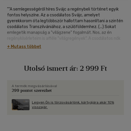
""A semlegességéről híres Svájc a regénybeli történet egyik
fontos helyszíne. Az a csodálatos Svájc, amelyet
gyerekkorom óta legtöbbször hallottam hasonlítani a szintén
csodálatos Transzilvániához, a szülőföldemhez. (...) Sokat
emlegetik manapság a "világzene" fogalmát. Nos, az én
regénykísérleteim is afféle "világregények". A csodálatos nők
és férfiak történetei a csodálatos Svájc és a csodálatos
+ Mutass többet
Transzilvánia között - és körül - ingáznak. Ezt a "csodálatos"
szót persze némi öniróniával, jókora keserűséggel, de mégis
szenvedélyes komolysággal használom" - vallja egy
Utolsó ismert ár:
2 999 Ft
interjúban Szávai Géza.
Az árván maradt, riadt kisfiú, Henri Durand az 1830-as párizsi
barikádharcok, véres események forgatagából érkezik a
A termék megvásárlásával
299 pontot szerezhet
biztonságos svájci városba, Genfbe. Egyetlen életben maradt
hozzátartozója, a nagyanyja menekíti a fiút a csodálatosnak
ígért Svájcba. A nagymama végső erőfeszítése révén a
Legyen Ön is törzsvásárlónk, kártyájára akár 10%
visszajár.
csodás biztonságba "megérkezett" és ott megnyugodott
Henri Durand aztán soha, egész életében nem hagyta el
Svájcot. Később ide érkezett a csodálatos transzilván illúziók
világából Kendy Jozefina, az állandóan menekülni kényszerülő