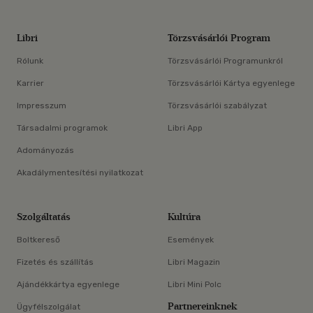
Libri
Törzsvásárlói Program
Rólunk
Törzsvásárlói Programunkról
Karrier
Törzsvásárlói Kártya egyenlege
Impresszum
Törzsvásárlói szabályzat
Társadalmi programok
Libri App
Adományozás
Akadálymentesítési nyilatkozat
Szolgáltatás
Kultúra
Boltkereső
Események
Fizetés és szállítás
Libri Magazin
Ajándékkártya egyenlege
Libri Mini Polc
Partnereinknek
Ügyfélszolgálat