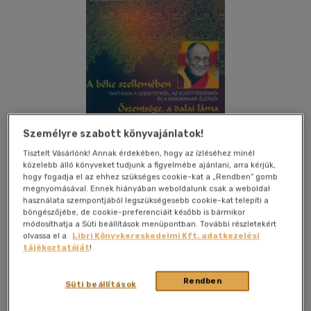
Személyre szabott könyvajánlatok!
Tisztelt Vásárlónk! Annak érdekében, hogy az ízléséhez minél
közelebb álló könyveket tudjunk a figyelmébe ajánlani, arra kérjük,
hogy fogadja el az ehhez szükséges cookie-kat a „Rendben” gomb
megnyomásával. Ennek hiányában weboldalunk csak a weboldal
használata szempontjából legszükségesebb cookie-kat telepíti a
Kívánságlistához adom
Megosztom
böngészőjébe, de cookie-preferenciáit később is bármikor
módosíthatja a Süti beállítások menüpontban. További részletekért
olvassa el a
Libri Könyvkereskedelmi Kft. adatkezelési
tájékoztatóját
!
Édesvíz Kiadó
|
2003
|
magyar nyelvű
|
fűzve
|
166 oldal
Rendben
Süti beállítások
Buddha tanításait két mondatban lehet összefoglalni:
„Szolgáld embertársaidat.” „Ha nem vagy képes szolgálni