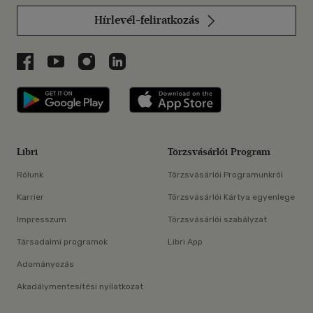
Hírlevél-feliratkozás
Libri a Facebookon
Libri a Youtube-on
Libri az Instagramon
Libri a LinkedInen
Libri applikáció Szerezd meg: Google P
Libri applikáció 
Libri
Törzsvásárlói Program
Rólunk
Törzsvásárlói Programunkról
Karrier
Törzsvásárlói Kártya egyenlege
Impresszum
Törzsvásárlói szabályzat
Társadalmi programok
Libri App
Adományozás
Akadálymentesítési nyilatkozat