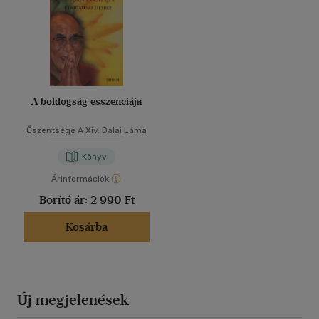
A boldogság esszenciája
Őszentsége A Xiv. Dalai Láma
Könyv
Árinformációk
Borító ár:
2 990 Ft
Kosárba
Új megjelenések