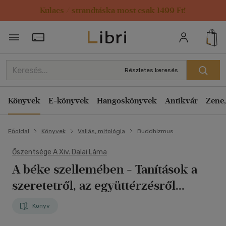
Kulacs / strandtáska most csak 1499 Ft!
Törzsvásárlói Kártya adatai
Részletes keresés
Könyvek
E-könyvek
Hangoskönyvek
Antikvár
Zene,
Főoldal
Könyvek
Vallás, mitológia
Buddhizmus
Őszentsége A Xiv. Dalai Láma
A béke szellemében
- Tanítások a
szeretetről, az együttérzésről...
Könyv