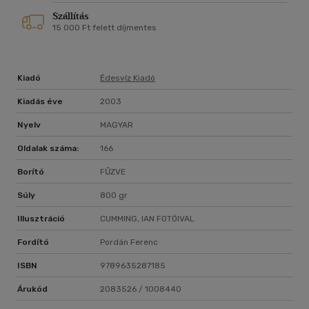
1989-es béke Nobel-díjjal ismertek el. Két önéletrajz és több,
Szállítás
a buddhizmusról szóló könyv szerzője. A színes fotókkal
15 000 Ft felett díjmentes
illusztrált könyv betekintést kínál a tibeti buddhizmus gazdag
hagyományaiba. Ian Cumming Tibetre és a Karib-térségre
szakosodott fényképész. Több különböző alkalommal
készített fotókat Őszentségéről, a Dalai Lámáról, ő a londoni
Kiadó
Édesvíz Kiadó
központú Tibet Images ügynökség vezető fotográfusa.
Kiadás éve
2003
Nyelv
MAGYAR
Oldalak száma:
166
Borító
FŰZVE
Súly
800 gr
Illusztráció
CUMMING, IAN FOTÓIVAL
Fordító
Pordán Ferenc
ISBN
9789635287185
Árukód
2083526 / 1008440