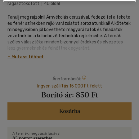
ragasztókötött
|
40 oldal
Tanulj meg rajzolni! Árnyékolás ceruzával, fedezd fel a fekete
és fehér színekben rejlő varázslatot sorozatunkkal! A kötetek
mindegyikében jól követhető magyarázatok és feladatok
vezetnek be a különböző technikák rejtelmeibe. A témák
széles választéka minden bizonnyal érdekes és élvezetes
lesz gyermeknek és felnőttnek egyaránt.
+ Mutass többet
Árinformációk
Ingyen szállítás 15 000 Ft felett
Borító ár:
850 Ft
Kosárba
A termék megvásárlásával
85 pontot szerezhet