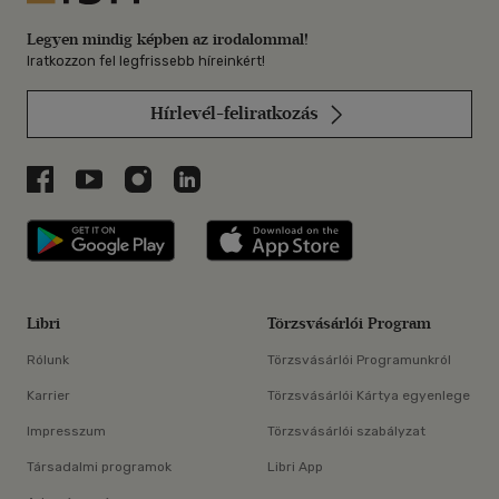
Legyen mindig képben az irodalommal!
Iratkozzon fel legfrissebb híreinkért!
Hírlevél-feliratkozás
Libri a Facebookon
Libri a Youtube-on
Libri az Instagramon
Libri a LinkedInen
Libri applikáció Szerezd meg: Google P
Libri applikáció 
Libri
Törzsvásárlói Program
Rólunk
Törzsvásárlói Programunkról
Karrier
Törzsvásárlói Kártya egyenlege
Impresszum
Törzsvásárlói szabályzat
Társadalmi programok
Libri App