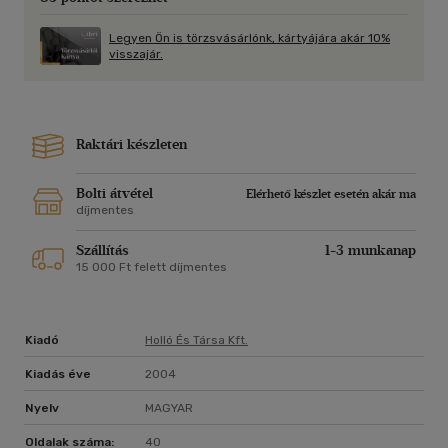
Legyen Ön is törzsvásárlónk, kártyájára akár 10%
visszajár.
Raktári készleten
Bolti átvétel
Elérhető készlet esetén akár ma
díjmentes
Szállítás
1-3 munkanap
15 000 Ft felett díjmentes
Kiadó
Holló És Társa Kft.
Kiadás éve
2004
Nyelv
MAGYAR
Oldalak száma:
40