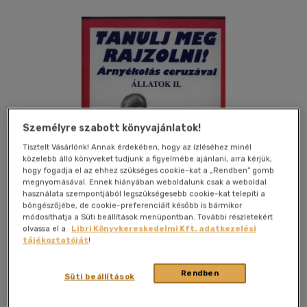
Személyre szabott könyvajánlatok!
Tisztelt Vásárlónk! Annak érdekében, hogy az ízléséhez minél
közelebb álló könyveket tudjunk a figyelmébe ajánlani, arra kérjük,
hogy fogadja el az ehhez szükséges cookie-kat a „Rendben” gomb
megnyomásával. Ennek hiányában weboldalunk csak a weboldal
használata szempontjából legszükségesebb cookie-kat telepíti a
böngészőjébe, de cookie-preferenciáit később is bármikor
módosíthatja a Süti beállítások menüpontban. További részletekért
olvassa el a
Libri Könyvkereskedelmi Kft. adatkezelési
tájékoztatóját
!
Kívánságlistához adom
Megosztom
Rendben
Süti beállítások
Holló És Társa Kft.
|
2004
|
magyar nyelvű
|
puhatáblás,