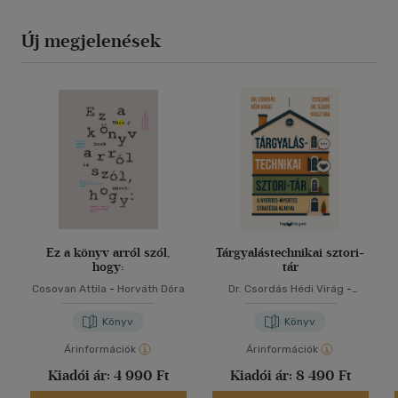
Új megjelenések
Ez a könyv arról szól,
Tárgyalástechnikai sztori-
hogy:
tár
Cosovan Attila
-
Horváth Dóra
Dr. Csordás Hédi Virág
-
Ecsediné Dr. Szabó Krisztina
Könyv
Könyv
Árinformációk
Árinformációk
Kiadói ár:
4 990 Ft
Kiadói ár:
8 490 Ft