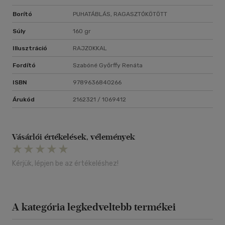
Borító
PUHATÁBLÁS, RAGASZTÓKÖTÖTT
Súly
160 gr
Illusztráció
RAJZOKKAL
Fordító
Szabóné Győrffy Renáta
ISBN
9789636840266
Árukód
2162321 / 1069412
Vásárlói értékelések, vélemények
Kérjük, lépjen be az értékeléshez!
A kategória legkedveltebb termékei