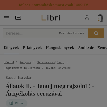
Kulacs / strandtáska most csak 1499 Ft!
Törzsvásárlói Kártya adatai
Részletes keresés
Könyvek
E-könyvek
Hangoskönyvek
Antikvár
Zene,
Főoldal
Könyvek
Gyermek és ifjúsági
Foglalkoztató, fejl., kifestő
További könyveink
Subodh Narvekar
Állatok II. - Tanulj meg rajzolni !
-
Árnyékolás ceruzával
Könyv