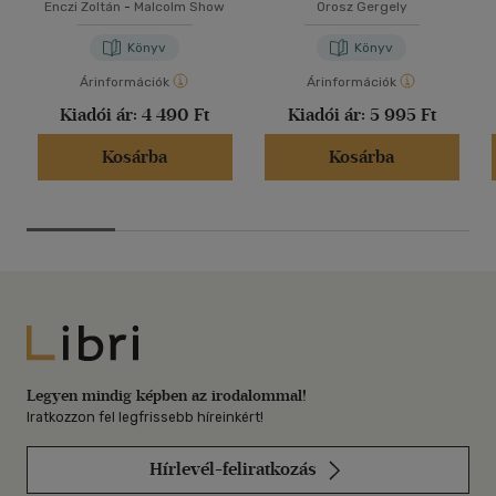
Enczi Zoltán
-
Malcolm Show
Orosz Gergely
Könyv
Könyv
Árinformációk
Árinformációk
Kiadói ár:
4 490 Ft
Kiadói ár:
5 995 Ft
Kosárba
Kosárba
Libri
Legyen mindig képben az irodalommal!
Iratkozzon fel legfrissebb híreinkért!
Hírlevél-feliratkozás