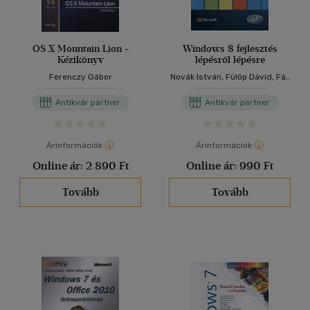
OS X Mountain Lion -
Windows 8 fejlesztés
Kézikönyv
lépésről lépésre
Ferenczy Gábor
Novák István, Fülöp Dávid, Fár
Attila, Farkas Bálint, Túróczi
Attila, Kiss Balázs, Árvai
Antikvár partner
Antikvár partner
Zoltán, Petró Emil
Árinformációk
Árinformációk
Online ár:
2 890 Ft
Online ár:
990 Ft
Tovább
Tovább