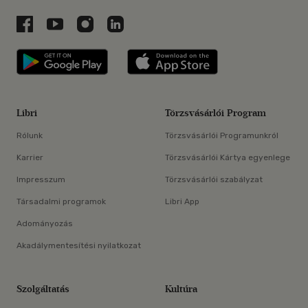
Libri a Facebookon
Libri a Youtube-on
Libri az Instagramon
Libri a LinkedInen
Libri applikáció Szerezd meg: Google P
Libri applikáció 
Libri
Törzsvásárlói Program
Rólunk
Törzsvásárlói Programunkról
Karrier
Törzsvásárlói Kártya egyenlege
Impresszum
Törzsvásárlói szabályzat
Társadalmi programok
Libri App
Adományozás
Akadálymentesítési nyilatkozat
Szolgáltatás
Kultúra