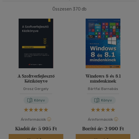
Könyv
(4)
Összesen
370
db
40 db / oldal
Antikvár
(284)
Ár szerint
Alkalmaz
500 Ft alatt
(1)
500 Ft - 2500 Ft
(242)
2500 Ft - 4500 Ft
(73)
4500 Ft felett
(65)
A Szoftverfejlesztő
Windows 8 és 8.1
Kézikönyve
mindenkinek
Korosztály szerint
Orosz Gergely
Bártfai Barnabás
Ifjúsági
(3)
Könyv
Könyv
mind
(1)
Felnőtt
(65)
Árinformációk
Árinformációk
Kiadói ár:
5 995 Ft
Borító ár:
2 990 Ft
Nyelv szerint