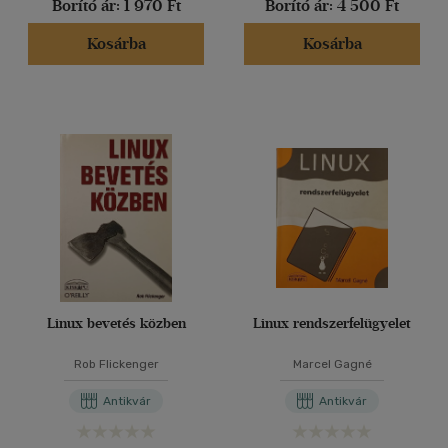
Borító ár:
1 970 Ft
Borító ár:
4 500 Ft
Kosárba
Kosárba
Linux bevetés közben
Linux rendszerfelügyelet
Rob Flickenger
Marcel Gagné
Antikvár
Antikvár