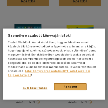
Kosárba
Kosárba
Magyar
(88)
Vélemény szerint
(24)
Személyre szabott könyvajánlatok!
(2)
Tisztelt Vásárlónk! Annak érdekében, hogy az ízléséhez minél
(2)
közelebb álló könyveket tudjunk a figyelmébe ajánlani, arra kérjük,
hogy fogadja el az ehhez szükséges cookie-kat a „Rendben” gomb
(3)
megnyomásával. Ennek hiányában weboldalunk csak a weboldal
(2)
használata szempontjából legszükségesebb cookie-kat telepíti a
böngészőjébe, de cookie-preferenciáit később is bármikor
(337)
módosíthatja a Süti beállítások menüpontban. További részletekért
Windows 8 zsebkönyv
Windows 8
olvassa el a
Libri Könyvkereskedelmi Kft. adatkezelési
tájékoztatóját
!
Bártfai Barnabás
Andy Rathbone
Alkalmaz
Rendben
Könyv
Könyv
Süti beállítások
Árinformációk
Árinformációk