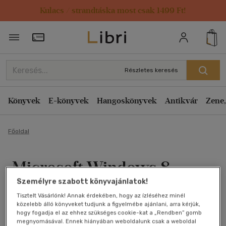
Kulacs / strandtáska most csak 1499 Ft!
Törzsvásárlói Kártya adatai
Részletes keresés
Könyvek
E-könyvek
Hangoskönyvek
Antikvár
Zene,
Főoldal
Microsoft Windows 8
Személyre szabott könyvajánlatok!
zsebkönyv
Tisztelt Vásárlónk! Annak érdekében, hogy az ízléséhez minél
közelebb álló könyveket tudjunk a figyelmébe ajánlani, arra kérjük,
Bártfai Barnabás
hogy fogadja el az ehhez szükséges cookie-kat a „Rendben” gomb
megnyomásával. Ennek hiányában weboldalunk csak a weboldal