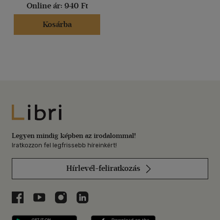
Online ár:
940 Ft
Kosárba
Libri
Legyen mindig képben az irodalommal!
Iratkozzon fel legfrissebb híreinkért!
Hírlevél-feliratkozás
Libri a Facebookon
Libri a Youtube-on
Libri az Instagramon
Libri a LinkedInen