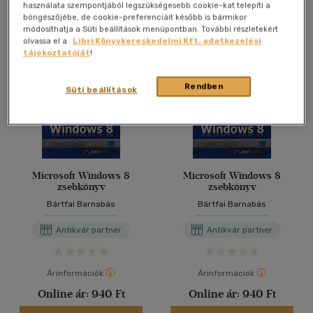
Antikvár könyv (3db)
használata szempontjából legszükségesebb cookie-kat telepíti a
böngészőjébe, de cookie-preferenciáit később is bármikor
módosíthatja a Süti beállítások menüpontban. További részletekért
olvassa el a
Libri Könyvkereskedelmi Kft. adatkezelési
tájékoztatóját
!
Rendben
Süti beállítások
Microsoft Windows 8
Microsoft Windows 8
zsebkönyv
zsebkönyv
Bártfai Barnabás
Bártfai Barnabás
Antikvár partner
Antikvár partner
Árinformációk
Árinformációk
Online ár:
940 Ft
Online ár:
940 Ft