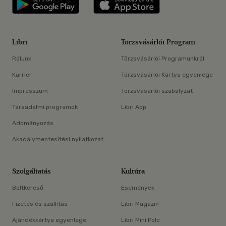
Libri applikáció Szerezd meg: Google P
Libri applikáció 
Libri
Törzsvásárlói Program
Rólunk
Törzsvásárlói Programunkról
Karrier
Törzsvásárlói Kártya egyenlege
Impresszum
Törzsvásárlói szabályzat
Társadalmi programok
Libri App
Adományozás
Akadálymentesítési nyilatkozat
Szolgáltatás
Kultúra
Boltkereső
Események
Fizetés és szállítás
Libri Magazin
Ajándékkártya egyenlege
Libri Mini Polc