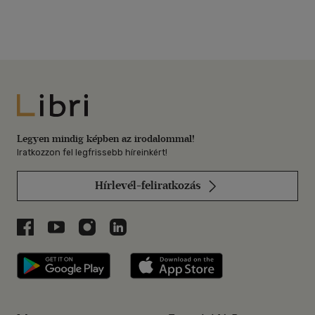
Libri
Legyen mindig képben az irodalommal!
Iratkozzon fel legfrissebb híreinkért!
Hírlevél-feliratkozás
Libri a Facebookon
Libri a Youtube-on
Libri az Instagramon
Libri a LinkedInen
Libri applikáció Szerezd meg: Google P
Libri applikáció 