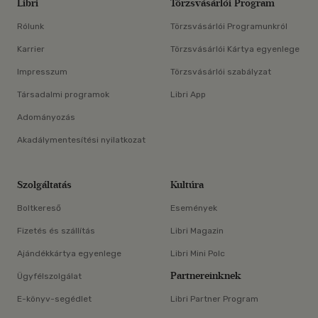
Libri
Törzsvásárlói Program
Rólunk
Törzsvásárlói Programunkról
Karrier
Törzsvásárlói Kártya egyenlege
Impresszum
Törzsvásárlói szabályzat
Társadalmi programok
Libri App
Adományozás
Akadálymentesítési nyilatkozat
Szolgáltatás
Kultúra
Boltkereső
Események
Fizetés és szállítás
Libri Magazin
Ajándékkártya egyenlege
Libri Mini Polc
Partnereinknek
Ügyfélszolgálat
E-könyv-segédlet
Libri Partner Program