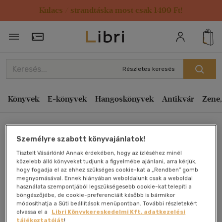
Kulacs / strandtáska most csak 1499 Ft!
Törzsvásárlói Kártya adatai
Részletes keresés
Könyvek
E-könyvek
Hangoskönyvek
Antikvár
Zene,
Főoldal
Személyre szabott könyvajánlatok!
Tisztelt Vásárlónk! Annak érdekében, hogy az ízléséhez minél
Ideje az összegzésnek
közelebb álló könyveket tudjunk a figyelmébe ajánlani, arra kérjük,
hogy fogadja el az ehhez szükséges cookie-kat a „Rendben” gomb
megnyomásával. Ennek hiányában weboldalunk csak a weboldal
Dr. Klár András
használata szempontjából legszükségesebb cookie-kat telepíti a
böngészőjébe, de cookie-preferenciáit később is bármikor
módosíthatja a Süti beállítások menüpontban. További részletekért
Antikvár könyv (2db)
olvassa el a
Libri Könyvkereskedelmi Kft. adatkezelési
tájékoztatóját
!