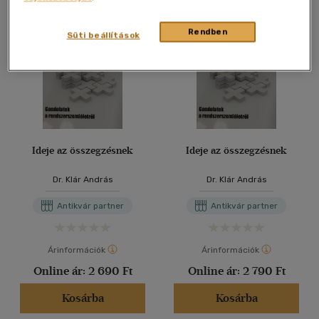
Rendben
Süti beállítások
Ideje az összegzésnek
Ideje az összegzésnek
Dr. Klár András
Dr. Klár András
Antikvár partner
Antikvár partner
Árinformációk
Árinformációk
Online ár:
2 690 Ft
Online ár:
2 790 Ft
Kosárba
Kosárba