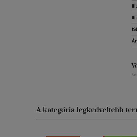
Il
Il
IS
Á
V
Ké
A kategória legkedveltebb te