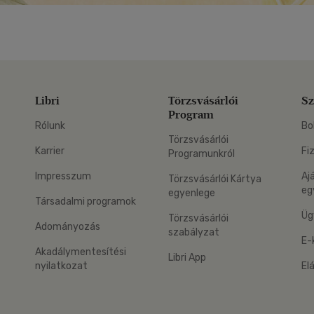
Libri
Törzsvásárlói
Sz
Program
Rólunk
Bo
Törzsvásárlói
Karrier
Fi
Programunkról
Impresszum
Aj
Törzsvásárlói Kártya
eg
egyenlege
Társadalmi programok
Üg
Törzsvásárlói
Adományozás
szabályzat
E-
Akadálymentesítési
Libri App
nyilatkozat
El
eg: Google Play
 applikáció Letölthető az App Store-ból