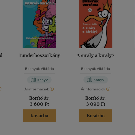
ád
Tündérboszorkány
A sirály a király?
Bosnyák Viktória
Bosnyák Viktória
Könyv
Könyv
Árinformációk
Árinformációk
Borító ár:
Borító ár:
3 600 Ft
3 090 Ft
Kosárba
Kosárba