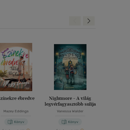
Hátra
Előre
zínekre ébredve
Nightmore - A világ
Halál rivald
legvérfagyasztóbb sulija
Mazey Eddings
Vanessa Walder
Robin Ste
Könyv
Könyv
Kön