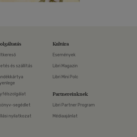
olgáltatás
Kultúra
ltkereső
Események
zetés és szállítás
Libri Magazin
ándékkártya
Libri Mini Polc
yenlege
Partnereinknek
yfélszolgálat
könyv-segédlet
Libri Partner Program
állási nyilatkozat
Médiaajánlat