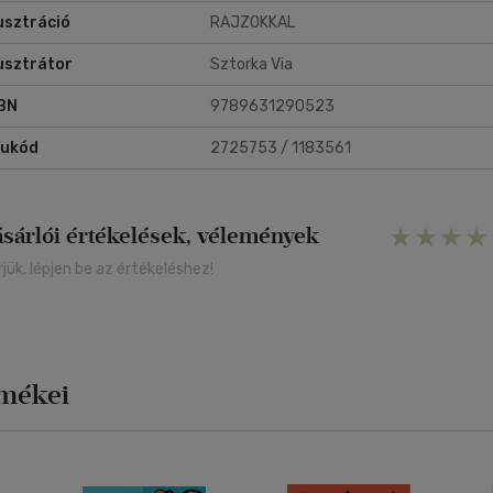
lusztráció
RAJZOKKAL
lusztrátor
Sztorka Via
BN
9789631290523
rukód
2725753 / 1183561
ásárlói értékelések, vélemények
rjük, lépjen be az értékeléshez!
rmékei