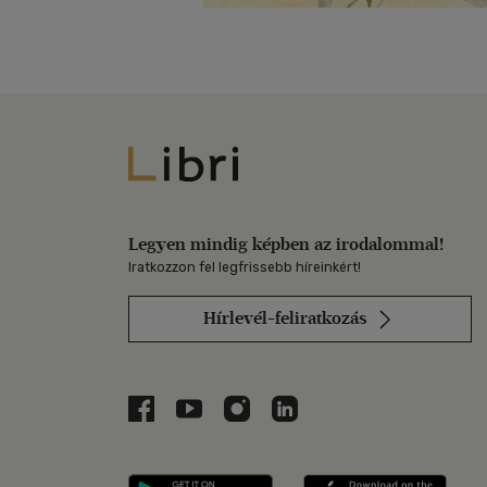
Libri
Legyen mindig képben az irodalommal!
Iratkozzon fel legfrissebb híreinkért!
Hírlevél-feliratkozás
Libri a Facebookon
Libri a Youtube-on
Libri az Instagramon
Libri a LinkedInen
Libri applikáció Szerezd m
Libri