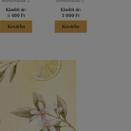
Árinformációk
Árinformációk
Árinformáci
Kiadói ár:
Kiadói ár:
Kiadói 
5 499 Ft
3 999 Ft
4 990 
Kosárba
Kosárba
Kosár