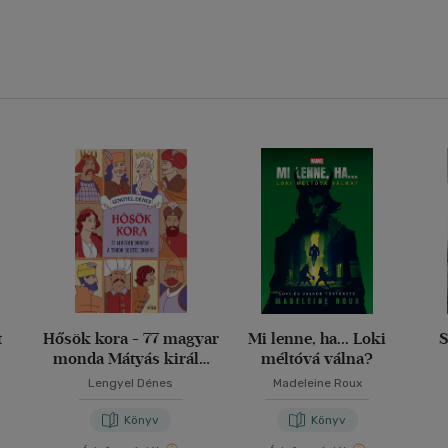
t
Hősök kora - 77 magyar
Mi lenne, ha... Loki
S
monda Mátyás király
méltóvá válna?
korától 1848-ig
Lengyel Dénes
Madeleine Roux
Könyv
Könyv