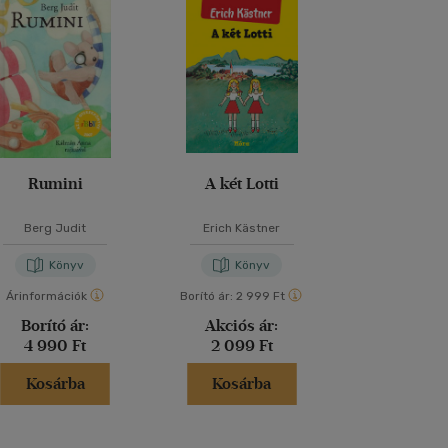
Rumini
A két Lotti
Abigé
Berg Judit
Erich Kästner
Szabó Ma
Könyv
Könyv
Kön
Árinformációk
Borító ár:
2 999 Ft
Borító ár:
2 99
Borító ár:
Akciós ár:
Akciós 
4 990 Ft
2 099 Ft
2 099 
Kosárba
Kosárba
Kosár