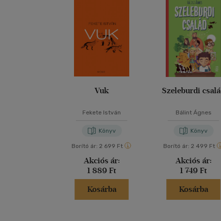
Vuk
Szeleburdi csal
Fekete István
Bálint Ágnes
Könyv
Könyv
Borító ár:
2 699 Ft
Borító ár:
2 499 Ft
Akciós ár:
Akciós ár:
1 889 Ft
1 749 Ft
Kosárba
Kosárba