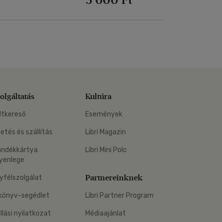
olgáltatás
Kultúra
ltkereső
Események
zetés és szállítás
Libri Magazin
ándékkártya
Libri Mini Polc
yenlege
Partnereinknek
yfélszolgálat
könyv-segédlet
Libri Partner Program
állási nyilatkozat
Médiaajánlat