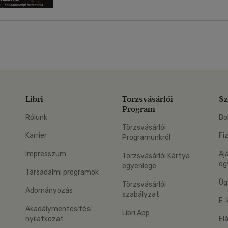
Libri
Törzsvásárlói
Sz
Program
Rólunk
Bo
Törzsvásárlói
Karrier
Fi
Programunkról
Impresszum
Aj
Törzsvásárlói Kártya
eg
egyenlege
Társadalmi programok
Üg
Törzsvásárlói
Adományozás
szabályzat
E-
Akadálymentesítési
Libri App
nyilatkozat
El