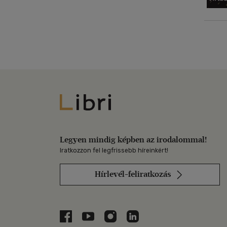
Libri
Legyen mindig képben az irodalommal!
Iratkozzon fel legfrissebb híreinkért!
Hírlevél-feliratkozás
Libri a Facebookon
Libri a Youtube-on
Libri az Instagramon
Libri a LinkedInen