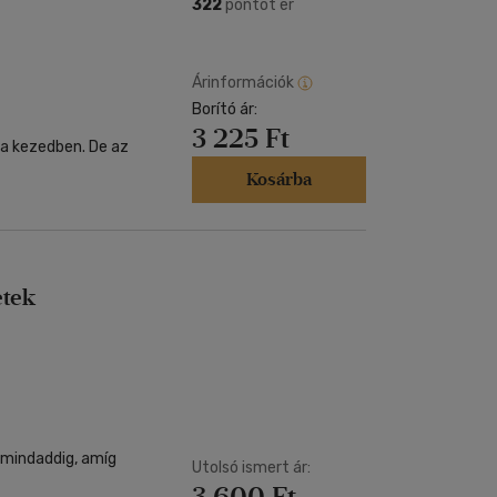
Kártya
322
pontot ér
Vallás, mitológia
m
Képeslap
és Természet
yv
Naptár
Árinformációk
k
Borító ár:
Papír, írószer
3 225 Ft
ok
 a kezedben. De az
Kosárba
etek
, mindaddig, amíg
Utolsó ismert ár:
3 600 Ft