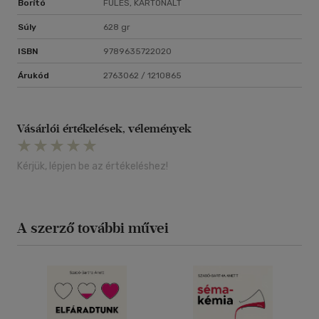
Borító
FÜLES, KARTONÁLT
Súly
628 gr
ISBN
9789635722020
Árukód
2763062 / 1210865
Vásárlói értékelések, vélemények
Kérjük, lépjen be az értékeléshez!
A szerző további művei