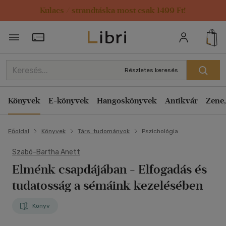
Kulacs / strandtáska most csak 1499 Ft!
Törzsvásárlói Kártya adatai
Részletes keresés
Könyvek
E-könyvek
Hangoskönyvek
Antikvár
Zene,
Főoldal
Könyvek
Társ. tudományok
Pszichológia
Szabó-Bartha Anett
Elménk csapdájában
- Elfogadás és
tudatosság a sémáink kezelésében
Könyv