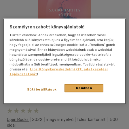
Személyre szabott könyvajánlatok!
Tisztelt Vásárlónk! Annak érdekében, hogy az ízléséhez minél
közelebb álló könyveket tudjunk a figyelmébe ajánlani, arra kérjük,
hogy fogadja el az ehhez szükséges cookie-kat a „Rendben” gomb
megnyomásával. Ennek hiányában weboldalunk csak a weboldal
használata szempontjából legszükségesebb cookie-kat telepíti a
böngészőjébe, de cookie-preferenciáit később is bármikor
módosíthatja a Süti beállítások menüpontban. További részletekért
olvassa el a
Libri Könyvkereskedelmi Kft. adatkezelési
tájékoztatóját
!
Rendben
Süti beállítások
Kívánságlistához adom
Megosztom
Open Books
|
2022
|
magyar nyelvű
|
füles, kartonált
|
500
oldal