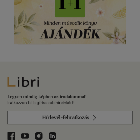
Libri
Legyen mindig képben az irodalommal!
Iratkozzon fel legfrissebb híreinkért!
Hírlevél-feliratkozás
Libri a Facebookon
Libri a Youtube-on
Libri az Instagramon
Libri a LinkedInen