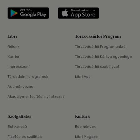
Libri applikáció Szerezd meg: Google P
Libri applikáció 
Libri
Törzsvásárlói Program
Rólunk
Törzsvásárlói Programunkról
Karrier
Törzsvásárlói Kártya egyenlege
Impresszum
Törzsvásárlói szabályzat
Társadalmi programok
Libri App
Adományozás
Akadálymentesítési nyilatkozat
Szolgáltatás
Kultúra
Boltkereső
Események
Fizetés és szállítás
Libri Magazin