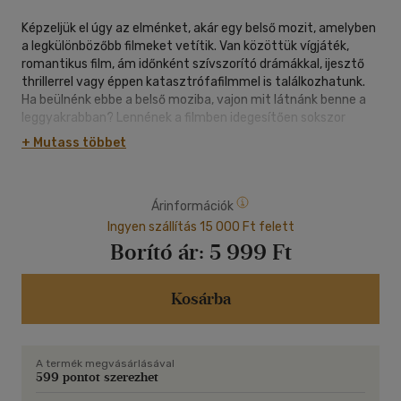
Képzeljük el úgy az elménket, akár egy belső mozit, amelyben
a legkülönbözőbb filmeket vetítik. Van közöttük vígjáték,
romantikus film, ám időnként szívszorító drámákkal, ijesztő
thrillerrel vagy éppen katasztrófafilmmel is találkozhatunk.
Ha beülnénk ebbe a belső moziba, vajon mit látnánk benne a
leggyakrabban? Lennének a filmben idegesítően sokszor
ismétlődő jelenetek? Az elménkben futó programokra nem
+ Mutass többet
mindig látunk rá tisztán, ám időnként észrevehetjük, hogy
gyakran kerülünk olyan szituációkba, amelyeket nem értünk,
melyekben nem ismerünk magunkra, vagy egyes nehéz
Árinformációk
helyzetek újra és újra megtörténnek velünk.
Ha ezek alapján magunkra ismerünk, megnyugodhatunk, nem
Ingyen szállítás 15 000 Ft felett
vagyunk ezekkel egyedül. Mindannyiunknak megvannak a
Borító ár:
5 999 Ft
magunk belső történetei, melyek sokszor észrevétlenül
irányítanak minket. Ezekkel a belső forgatókönyveinkkel, más
néven sémáinkkal ismerkedhetünk meg most. Létrejöttükről
Kosárba
nem mi döntöttünk, nem mi akartuk őket, mint ahogyan a
felbukkanásukat sem mi szabályozzuk. Amit mi tehetünk, az
az, hogy megtanuljuk felismerni, tudatosítani őket, és az
A termék megvásárlásával
elfogadás és elköteleződés terápia gyakorlatai segítségével
599 pontot szerezhet
megtanulhatunk együtt élni velük.