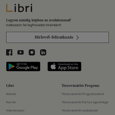
Libri
Legyen mindig képben az irodalommal!
Iratkozzon fel legfrissebb híreinkért!
Hírlevél-feliratkozás
Libri a Facebookon
Libri a Youtube-on
Libri az Instagramon
Libri a LinkedInen
Libri applikáció Szerezd meg: Google P
Libri applikáció 
Libri
Törzsvásárlói Program
Rólunk
Törzsvásárlói Programunkról
Karrier
Törzsvásárlói Kártya egyenlege
Impresszum
Törzsvásárlói szabályzat