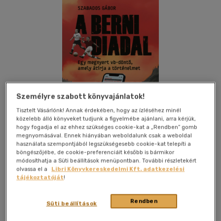
Személyre szabott könyvajánlatok!
Tisztelt Vásárlónk! Annak érdekében, hogy az ízléséhez minél
közelebb álló könyveket tudjunk a figyelmébe ajánlani, arra kérjük,
hogy fogadja el az ehhez szükséges cookie-kat a „Rendben” gomb
megnyomásával. Ennek hiányában weboldalunk csak a weboldal
használata szempontjából legszükségesebb cookie-kat telepíti a
böngészőjébe, de cookie-preferenciáit később is bármikor
módosíthatja a Süti beállítások menüpontban. További részletekért
Kívánságlistához adom
Megosztom
olvassa el a
Libri Könyvkereskedelmi Kft. adatkezelési
tájékoztatóját
!
(4 vélemény)
Rendben
Süti beállítások
Inverz Media
|
2025
|
magyar nyelvű
|
keménytábla
|
328
oldal