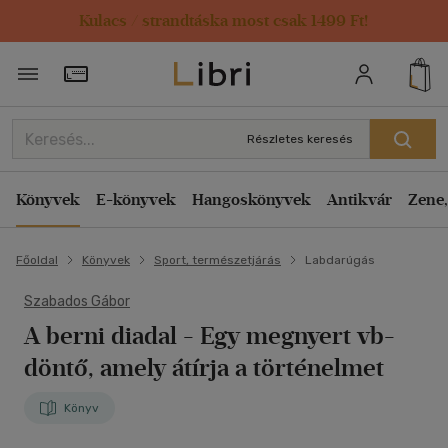
Kulacs / strandtáska most csak 1499 Ft!
Törzsvásárlói Kártya adatai
Részletes keresés
Könyvek
E-könyvek
Hangoskönyvek
Antikvár
Zene,
Főoldal
Könyvek
Sport, természetjárás
Labdarúgás
Szabados Gábor
A berni diadal
- Egy megnyert vb-
döntő, amely átírja a történelmet
Könyv