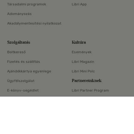
Társadalmi programok
Libri App
Adományozás
Akadálymentesítési nyilatkozat
Szolgáltatás
Kultúra
Boltkereső
Események
Fizetés és szállítás
Libri Magazin
Ajándékkártya egyenlege
Libri Mini Polc
Partnereinknek
Ügyfélszolgálat
E-könyv-segédlet
Libri Partner Program
×
Elállási nyilatkozat
Médiaajánlat
ÁSZF
Adatvédelem
Oldaltérkép
Süti beállítások
© Libri Könyvkereskedelmi Kft. Minden jog fenntartva!