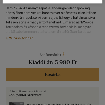
Bern, 1954. Az Aranycsapat a labdarúgó-világbajnokság
döntőjében nem veszít, hanem nyer a németek ellen. Itthon
mindenki ünnepel, senki sem sejtheti, hogy a hatalmas siker
teljesen átírja a magyar történelmet. Elmarad az 1956-os
forradalom és később a rendszerváltoztatás is, az egyre
brutálisabb kommunista hatalom diktatúrában tartja az
országot.
+ Mutass többet
Budapest, a közelmúltban. Egy sportújságíró fontos
megbízást kap a párttól: írja meg a vb-győzelem
Árinformációk
évfordulójára az egykori munkások visszaemlékezéseit.
Közben a testvérén próbál segíteni, akit egy veszélyes
Kiadói ár:
5 990 Ft
szervezkedés miatt börtönöztek be. Amint egyre mélyebbre
ás, és megtapasztalja a hatalom mindent átszövő,
embertelen működését és hazugságait, rádöbben, hogy már
Kosárba
saját magát, sőt az egész országot kell megmentenie.
Az ismert sportközgazdász, Szabados Gábor első regénye
A termék megvásárlásával
egy olyan Magyarországon játszódik, amelyet merőben más
599 pontot szerezhet
valóságba terelt a berni diadal.
Legyen Ön is törzsvásárlónk, kártyájára akár 10%