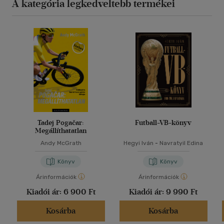
A kategória legkedveltebb termékei
Tadej Pogačar:
Futball-VB-könyv
Megállíthatatlan
Andy McGrath
Hegyi Iván
-
Navratyil Edina
Könyv
Könyv
Árinformációk
Árinformációk
Kiadói ár:
6 900 Ft
Kiadói ár:
9 990 Ft
Kosárba
Kosárba