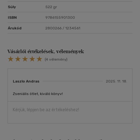
Súly
522 gr
ISBN
9786155901300
Árukód
2800266 / 1234561
Vásárlói értékelések, vélemények
(4 vélemény)
Laszlo Andras
2025. 11. 18.
Zseniális ötlet, kiváló könyv!
Kérjük, lépjen be az értékeléshez!