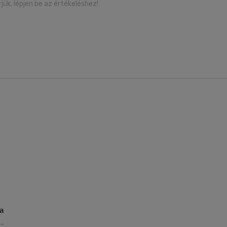
rjük, lépjen be az értékeléshez!
a
-