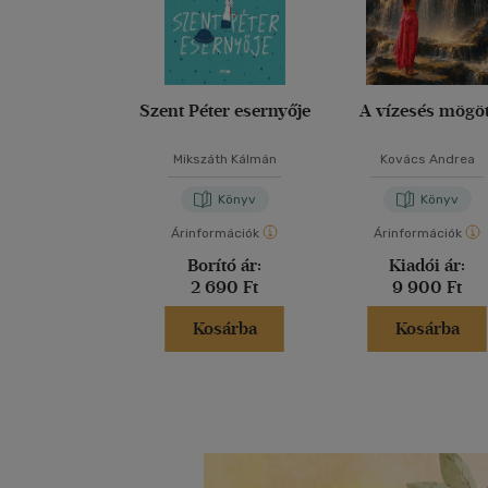
Szent Péter esernyője
A vízesés mögöt
Mikszáth Kálmán
Kovács Andrea
Könyv
Könyv
Árinformációk
Árinformációk
Borító ár:
Kiadói ár:
2 690 Ft
9 900 Ft
Kosárba
Kosárba