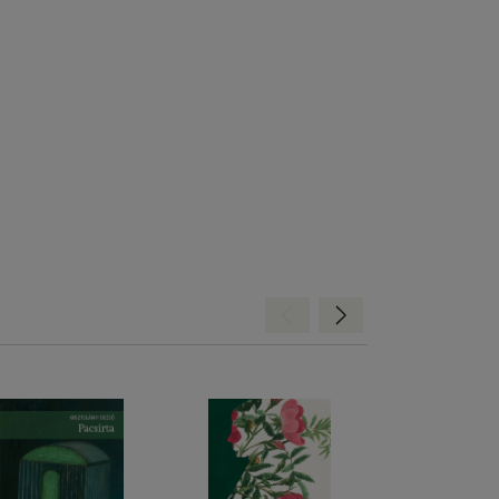
Hátra
Előre