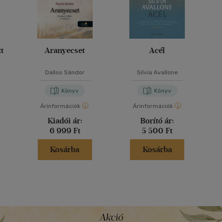
t
Aranyecset
Acél
Dallos Sándor
Silvia Avallone
Könyv
Könyv
Árinformációk
Árinformációk
Kiadói ár:
Borító ár:
6 999 Ft
5 500 Ft
Kosárba
Kosárba