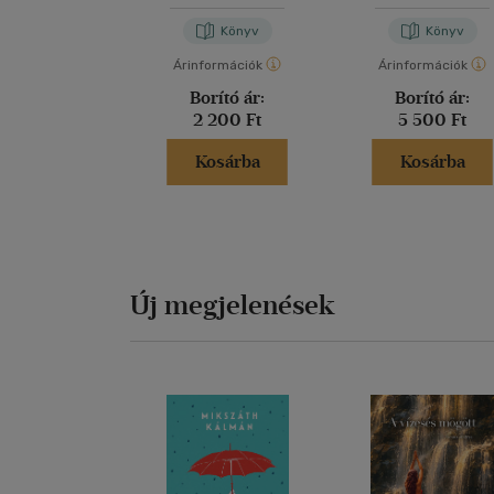
Trogmayer Éva
Trogmayer Éva
Könyv
Könyv
Árinformációk
Árinformációk
Borító ár:
Borító ár:
2 200 Ft
5 500 Ft
Kosárba
Kosárba
Új megjelenések