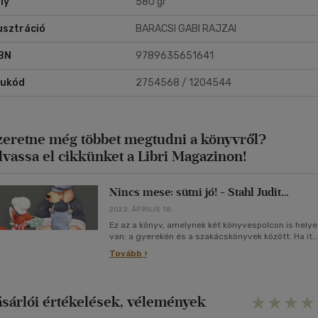
ly
580 gr
dli, a kisróka; Masni, a mókus; Virgonc, a mosómedve - már velem
rtanak. Gyere velünk te is, süssünk együtt, lepje el a lisztfelhő az egé
lusztráció
BARACSI GABI RAJZAI
dőt!"
BN
9789635651641
rukód
2754568 / 1204544
zeretne még többet megtudni a könyvről?
lvassa el cikkünket a Libri Magazinon!
Nincs mese: sütni jó! - Stahl Judit
ajánlója egy gyerekszakácskönyvhöz
2022. ÁPRILIS 18.
Ez az a könyv, amelynek két könyvespolcon is helye
van: a gyerekén és a szakácskönyvek között. Ha itt,
ha ott ütik fel, nagyszerű kalandok várnak felnő
Tovább ›
ásárlói értékelések, vélemények