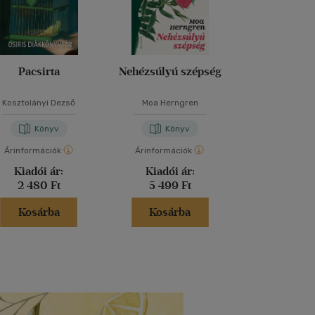
Pacsirta
Nehézsúlyú szépség
Toxic Relat
Kosztolányi Dezső
Moa Herngren
Krisztian K
Könyv
Könyv
Kön
Árinformációk
Árinformációk
Árinformáci
Kiadói ár:
Kiadói ár:
Kiadói 
2 480 Ft
5 499 Ft
4 990 
Kosárba
Kosárba
Kosár