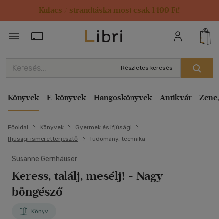
Kulacs / strandtáska most csak 1499 Ft!
Törzsvásárlói Kártya adatai
Részletes keresés
Könyvek
E-könyvek
Hangoskönyvek
Antikvár
Zene,
Főoldal
Könyvek
Gyermek és ifjúsági
Ifjúsági ismeretterjesztő
Tudomány, technika
Susanne Gernhäuser
Keress, találj, mesélj! - Nagy
böngésző
Könyv