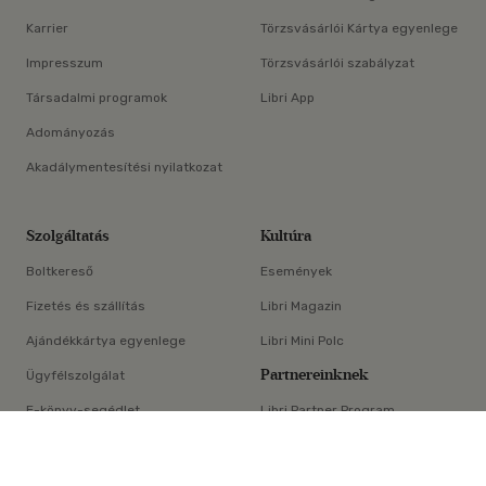
Karrier
Törzsvásárlói Kártya egyenlege
Impresszum
Törzsvásárlói szabályzat
Társadalmi programok
Libri App
Adományozás
Akadálymentesítési nyilatkozat
Szolgáltatás
Kultúra
Boltkereső
Események
Fizetés és szállítás
Libri Magazin
Ajándékkártya egyenlege
Libri Mini Polc
Partnereinknek
Ügyfélszolgálat
E-könyv-segédlet
Libri Partner Program
×
Elállási nyilatkozat
Médiaajánlat