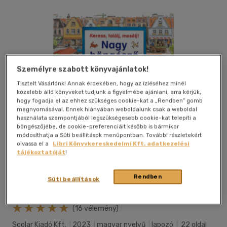
Személyre szabott könyvajánlatok!
Tisztelt Vásárlónk! Annak érdekében, hogy az ízléséhez minél
közelebb álló könyveket tudjunk a figyelmébe ajánlani, arra kérjük,
hogy fogadja el az ehhez szükséges cookie-kat a „Rendben” gomb
megnyomásával. Ennek hiányában weboldalunk csak a weboldal
használata szempontjából legszükségesebb cookie-kat telepíti a
böngészőjébe, de cookie-preferenciáit később is bármikor
módosíthatja a Süti beállítások menüpontban. További részletekért
olvassa el a
Libri Könyvkereskedelmi Kft. adatkezelési
tájékoztatóját
!
Rendben
Süti beállítások
Kívánságlistához adom
Megosztom
(16 vélemény)
Scolar Kiadó Kft.
|
2023
|
magyar nyelvű
|
lapozó
|
22 oldal