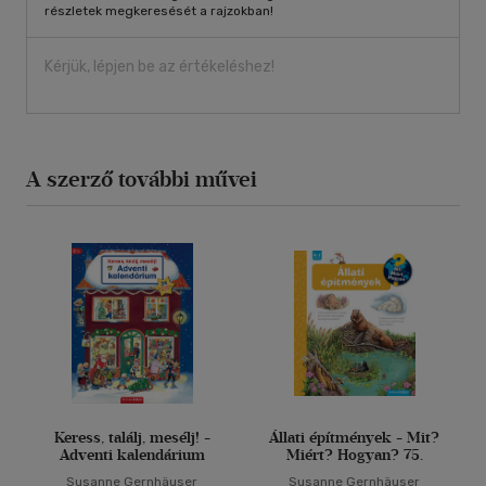
részletek megkeresését a rajzokban!
Kérjük, lépjen be az értékeléshez!
A szerző további művei
Keress, találj, mesélj! -
Állati építmények - Mit?
Adventi kalendárium
Miért? Hogyan? 75.
Susanne Gernhäuser
Susanne Gernhäuser