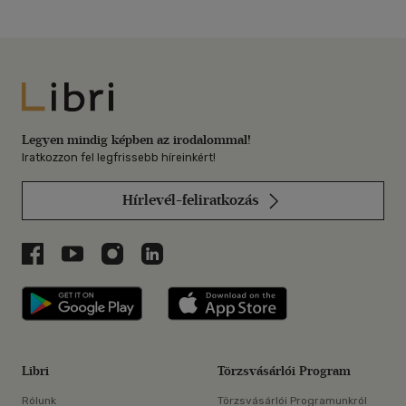
Libri
Legyen mindig képben az irodalommal!
Iratkozzon fel legfrissebb híreinkért!
Hírlevél-feliratkozás
Libri a Facebookon
Libri a Youtube-on
Libri az Instagramon
Libri a LinkedInen
Libri applikáció Szerezd meg: Google P
Libri applikáció 
Libri
Törzsvásárlói Program
Rólunk
Törzsvásárlói Programunkról