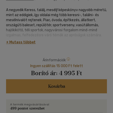
A negyedik Keress, találj, mesélj! képeskönyv nagyobb méretű,
mint az eddigiek, így oldalai még több keresni-, találni- és
mesélnivalót rejtenek. Piac, óvoda, építkezés, állatkert,
országúti baleset, repülőtér, sportverseny, vasútállomás,
hajókikötő, téli sportok, nagyvárosi forgalom mind-mind
izgalmas, felfedezésre váró témák az apróságok számára.
+ Mutass többet
Árinformációk
Ingyen szállítás 15 000 Ft felett
Borító ár:
4 995 Ft
Kosárba
A termék megvásárlásával
499 pontot szerezhet