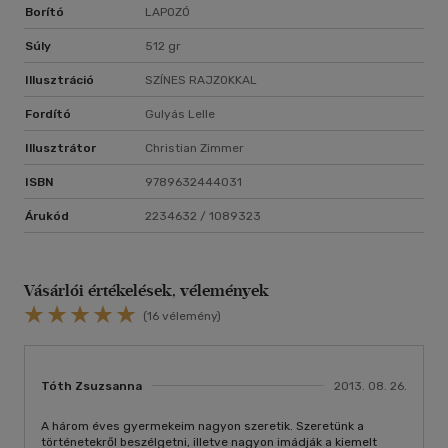
Borító
LAPOZÓ
Súly
512 gr
Illusztráció
SZÍNES RAJZOKKAL
Fordító
Gulyás Lelle
Illusztrátor
Christian Zimmer
ISBN
9789632444031
Árukód
2234632 / 1089323
Vásárlói értékelések, vélemények
(16 vélemény)
Tóth Zsuzsanna
2013. 08. 26.
A három éves gyermekeim nagyon szeretik. Szeretünk a
történetekről beszélgetni, illetve nagyon imádják a kiemelt