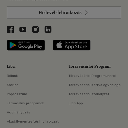
Hírlevél-feliratkozás
Libri a Facebookon
Libri a Youtube-on
Libri az Instagramon
Libri a LinkedInen
Libri applikáció Szerezd meg: Google P
Libri applikáció 
Libri
Törzsvásárlói Program
Rólunk
Törzsvásárlói Programunkról
Karrier
Törzsvásárlói Kártya egyenlege
Impresszum
Törzsvásárlói szabályzat
Társadalmi programok
Libri App
Adományozás
Akadálymentesítési nyilatkozat