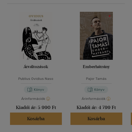
Átváltozások
Emberhátrány
Publius Ovidius Naso
Pajor Tamás
Könyv
Könyv
Árinformációk
Árinformációk
Kiadói ár:
5 990 Ft
Kiadói ár:
4 799 Ft
Kosárba
Kosárba