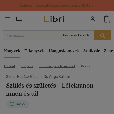
Kulacs / strandtáska most csak 1499 Ft!
Törzsvásárlói Kártya adatai
Részletes keresés
Könyvek
E-könyvek
Hangoskönyvek
Antikvár
Zene,
Főoldal
Könyvek
Tudomány és Természet
Orvosi
Suhai-Hodász Gábor
|
Dr. Varga Katalin
Szülés és születés
- Lélektanon
innen és túl
Könyv