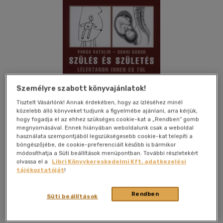
Személyre szabott könyvajánlatok!
Tisztelt Vásárlónk! Annak érdekében, hogy az ízléséhez minél
közelebb álló könyveket tudjunk a figyelmébe ajánlani, arra kérjük,
hogy fogadja el az ehhez szükséges cookie-kat a „Rendben” gomb
megnyomásával. Ennek hiányában weboldalunk csak a weboldal
használata szempontjából legszükségesebb cookie-kat telepíti a
böngészőjébe, de cookie-preferenciáit később is bármikor
módosíthatja a Süti beállítások menüpontban. További részletekért
olvassa el a
Libri Könyvkereskedelmi Kft. adatkezelési
tájékoztatóját
!
Kívánságlistához adom
Megosztom
Rendben
Süti beállítások
Pólya Kiadó
|
2010
|
magyar nyelvű
|
puhatáblás,
ragasztókötött
|
216 oldal