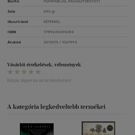
Borító
PUHATÁBLÁS, RAGASZTÓKÖTÖTT
Súly
290 gr
Illusztráció
KÉPEKKEL
ISBN
9789630695084
Árukód
2013015 / 1067993
Vásárlói értékelések, vélemények
Kérjük, lépjen be az értékeléshez!
A kategória legkedveltebb termékei