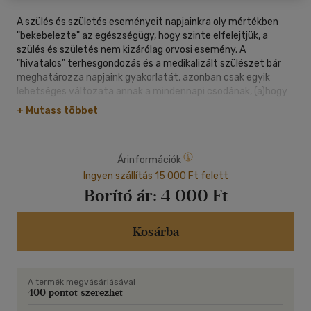
A szülés és születés eseményeit napjainkra oly mértékben
"bekebelezte" az egészségügy, hogy szinte elfelejtjük, a
szülés és születés nem kizárólag orvosi esemény. A
"hivatalos" terhesgondozás és a medikalizált szülészet bár
meghatározza napjaink gyakorlatát, azonban csak egyik
lehetséges változata annak a mindennapi csodának, (a)hogy
ember születik. Ez a könyv számos további megközelítést is
+ Mutass többet
körüljár: a magyar népi hagyományoktól a művészetekig, az
apák érintettségétől az antropológiai megfigyelésekig, a
szülés archetípusától a beavatási szertartásokig, hogy csak
Árinformációk
néhányat említsünk. A könyv így korántsem csak azok
érdeklődésére tarthat számot, akik éppen gyereket várnak.
Ingyen szállítás 15 000 Ft felett
Mindenki hasznos szempontokkal gazdagodhat, aki szeret
Borító ár:
4 000 Ft
egy jelenséget több oldalról szemügyre venni, a kézenfekvő
dolgokat mégis megkérdőjelezni és azok mélyebb
összefüggéseit átgondolni. Az olvasó eleinte talán
Kosárba
elbizonytalanodik, hiszen egy jól megszokott, viszonylag jól
ismert megközelítést kell egy időre félretennie, és elindulnia
egy olyan kalandos utazásra e könyv oldalain, amely végén
A termék megvásárlásával
megszülethet saját új felfogása a szülés és születés
400 pontot szerezhet
eseményeiről, megerősödve néhány olyan gondolattal, amit