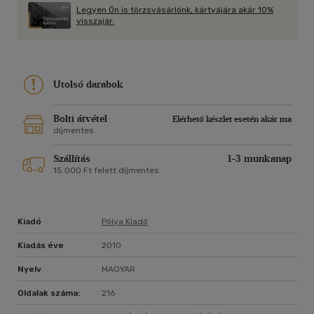
talán már eddig is sejtett, érzett vagy tudott...
Legyen Ön is törzsvásárlónk, kártyájára akár 10%
visszajár.
Utolsó darabok
Bolti átvétel
Elérhető készlet esetén akár ma
díjmentes
Szállítás
1-3 munkanap
15 000 Ft felett díjmentes
Kiadó
Pólya Kiadó
Kiadás éve
2010
Nyelv
MAGYAR
Oldalak száma:
216