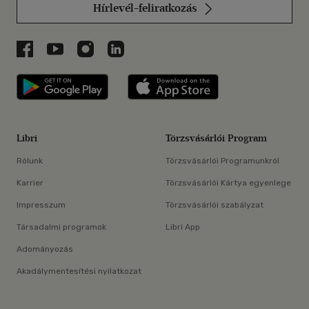
Hírlevél-feliratkozás
Libri a Facebookon
Libri a Youtube-on
Libri az Instagramon
Libri a LinkedInen
Libri applikáció Szerezd meg: Google P
Libri applikáció 
Libri
Törzsvásárlói Program
Rólunk
Törzsvásárlói Programunkról
Karrier
Törzsvásárlói Kártya egyenlege
Impresszum
Törzsvásárlói szabályzat
Társadalmi programok
Libri App
Adományozás
Akadálymentesítési nyilatkozat