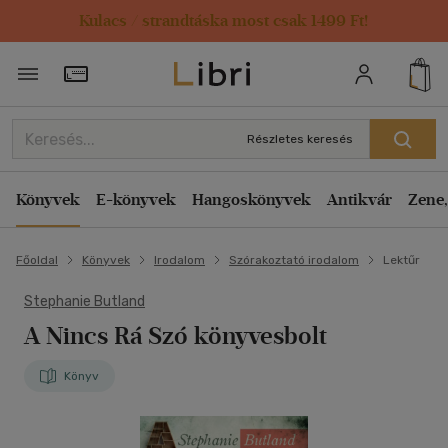
Kulacs / strandtáska most csak 1499 Ft!
Törzsvásárlói Kártya adatai
Részletes keresés
Könyvek
E-könyvek
Hangoskönyvek
Antikvár
Zene,
Főoldal
Könyvek
Irodalom
Szórakoztató irodalom
Lektűr
Stephanie Butland
A Nincs Rá Szó könyvesbolt
Könyv