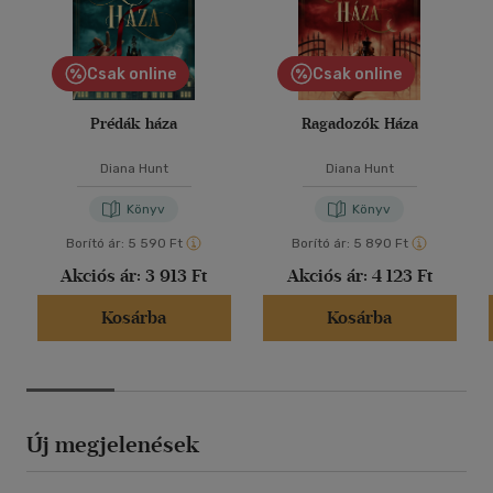
Csak online
Csak online
Prédák háza
Ragadozók Háza
Diana Hunt
Diana Hunt
Könyv
Könyv
Borító ár:
5 590 Ft
Borító ár:
5 890 Ft
Akciós ár:
3 913 Ft
Akciós ár:
4 123 Ft
Kosárba
Kosárba
Új megjelenések