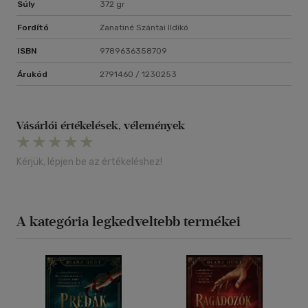
Súly
372 gr
Fordító
Zanatiné Szántai Ildikó
ISBN
9789636358709
Árukód
2791460 / 1230253
Vásárlói értékelések, vélemények
Kérjük, lépjen be az értékeléshez!
A kategória legkedveltebb termékei