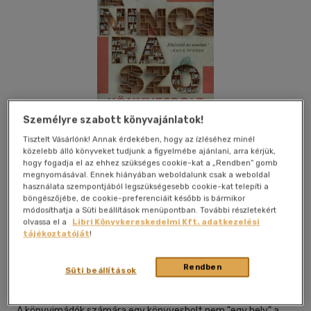
Személyre szabott könyvajánlatok!
Tisztelt Vásárlónk! Annak érdekében, hogy az ízléséhez minél
közelebb álló könyveket tudjunk a figyelmébe ajánlani, arra kérjük,
hogy fogadja el az ehhez szükséges cookie-kat a „Rendben” gomb
megnyomásával. Ennek hiányában weboldalunk csak a weboldal
használata szempontjából legszükségesebb cookie-kat telepíti a
böngészőjébe, de cookie-preferenciáit később is bármikor
módosíthatja a Süti beállítások menüpontban. További részletekért
Kívánságlistához adom
Megosztom
olvassa el a
Libri Könyvkereskedelmi Kft. adatkezelési
tájékoztatóját
!
I.p.c. Könyvek Kft
|
2025
|
magyar nyelvű
|
puhatáblás,
Rendben
Süti beállítások
ragasztókötött
|
410 oldal
A könyvimádók számára egy könyvesbolt nem "egy hely" a