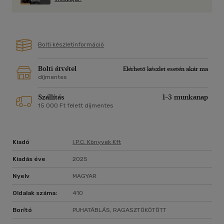
"Elbűvölő és eredeti." - Katie Fforde
Bolti készletinformáció
Bolti átvétel
Elérhető készlet esetén akár ma
díjmentes
Szállítás
1-3 munkanap
15 000 Ft felett díjmentes
Kiadó
I.p.c. Könyvek Kft
Kiadás éve
2025
Nyelv
MAGYAR
Oldalak száma:
410
Borító
PUHATÁBLÁS, RAGASZTÓKÖTÖTT