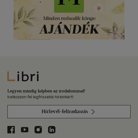
Libri
Legyen mindig képben az irodalommal!
Iratkozzon fel legfrissebb híreinkért!
Hírlevél-feliratkozás
Libri a Facebookon
Libri a Youtube-on
Libri az Instagramon
Libri a LinkedInen