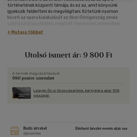
történetének központi témája, és ez az, amit könyvünk
igyekszik felderíteni és megvilágítani. Kötetünk nyomon
követi az opera kialakulását az ókori Görögország zenés
színházától kezdődően, majd hét fejezetben, időrendben
tárgyalja fejlődését a korai és érett barokktól a huszadik
+ Mutass többet
századdal bezáróan. Keretes írások hívják fel a figyelmet a
könyv valamennyi fejezetében azokra a népszerű
zenedarabokra, amelyek gyakran hallhatók a médiumokban.
Utolsó ismert ár:
9 800 Ft
Ajánlott felvételek segítenek a részletesebben
tanulmányozott művek közismert vagy kiemelkedő audio-CD
vagy DVD-felvételeinek megismerésében.
A termék megvásárlásával
980 pontot szerezhet
Legyen Ön is törzsvásárlónk, kártyájára akár 10%
visszajár.
Bolti átvétel
Elérhető készlet esetén akár ma
díjmentes