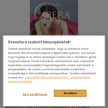
Személyre szabott könyvajánlatok!
Tisztelt Vásárlónk! Annak érdekében, hogy az ízléséhez minél
közelebb álló könyveket tudjunk a figyelmébe ajánlani, arra kérjük,
hogy fogadja el az ehhez szükséges cookie-kat a „Rendben” gomb
megnyomásával. Ennek hiányában weboldalunk csak a weboldal
használata szempontjából legszükségesebb cookie-kat telepíti a
böngészőjébe, de cookie-preferenciáit később is bármikor
Kívánságlistához adom
Megosztom
módosíthatja a Süti beállítások menüpontban. További részletekért
olvassa el a
Libri Könyvkereskedelmi Kft. adatkezelési
tájékoztatóját
!
Kossuth Kiadó Zrt
|
2005
|
magyar nyelvű
|
cérnafűzött,
keménytáblás
|
320 oldal
Rendben
Süti beállítások
A könyv voltaképpen az opera regénye. Hogy mit tud
elmondani a zene az emberi viselkedésről, az az opera