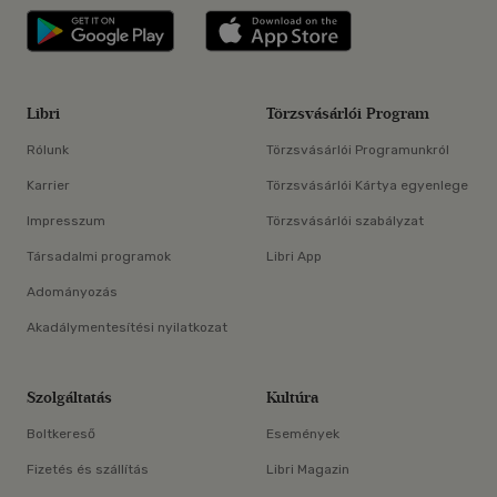
Libri applikáció Szerezd meg: Google P
Libri applikáció 
Libri
Törzsvásárlói Program
Rólunk
Törzsvásárlói Programunkról
Karrier
Törzsvásárlói Kártya egyenlege
Impresszum
Törzsvásárlói szabályzat
Társadalmi programok
Libri App
Adományozás
Akadálymentesítési nyilatkozat
Szolgáltatás
Kultúra
Boltkereső
Események
Fizetés és szállítás
Libri Magazin