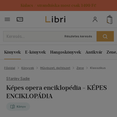
Kulacs / strandtáska most csak 1499 Ft!
Törzsvásárlói Kártya adatai
Részletes keresés
Könyvek
E-könyvek
Hangoskönyvek
Antikvár
Zene,
Főoldal
Könyvek
Művészet, építészet
Zene
Klasszikus
Stanley Sadie
Képes opera enciklopédia
- KÉPES
ENCIKLOPÁDIA
Könyv