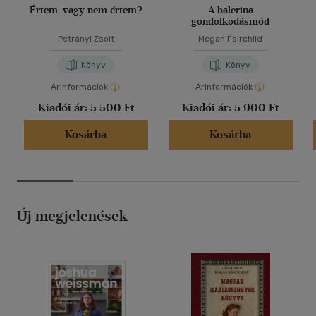
Értem, vagy nem értem?
A balerina
gondolkodásmód
Petrányi Zsolt
Megan Fairchild
Könyv
Könyv
Árinformációk
Árinformációk
Kiadói ár:
5 500 Ft
Kiadói ár:
5 900 Ft
Kosárba
Kosárba
Új megjelenések