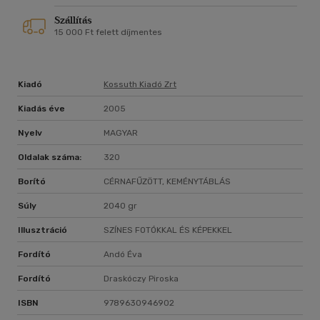
Szállítás
15 000 Ft felett díjmentes
Kiadó
Kossuth Kiadó Zrt
Kiadás éve
2005
Nyelv
MAGYAR
Oldalak száma:
320
Borító
CÉRNAFŰZÖTT, KEMÉNYTÁBLÁS
Súly
2040 gr
Illusztráció
SZÍNES FOTÓKKAL ÉS KÉPEKKEL
Fordító
Andó Éva
Fordító
Draskóczy Piroska
ISBN
9789630946902