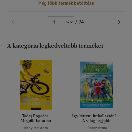
Még több termék betöltése
/ 74
A kategória legkedveltebb termékei
Tadej Pogačar:
Így lettem futballsztár 1. -
Megállíthatatlan
A világ legjobb
játékosainak ifjúkori
Andy McGrath
Fűrész Attila
történetei