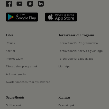
Libri a Facebookon
Libri a Youtube-on
Libri az Instagramon
Libri a LinkedInen
Libri applikáció Szerezd meg: Google P
Libri applikáció 
Libri
Törzsvásárlói Program
Rólunk
Törzsvásárlói Programunkról
Karrier
Törzsvásárlói Kártya egyenlege
Impresszum
Törzsvásárlói szabályzat
Társadalmi programok
Libri App
Adományozás
Akadálymentesítési nyilatkozat
Szolgáltatás
Kultúra
Boltkereső
Események