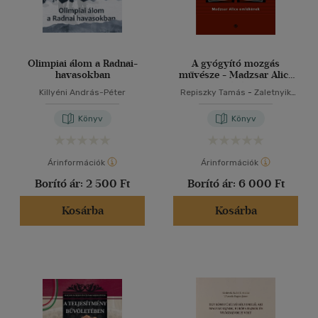
Olimpiai álom a Radnai-
A gyógyító mozgás
havasokban
művésze - Madzsar Alice
emlékének
Killyéni András-Péter
Repiszky Tamás
-
Zaletnyik
Zita
Könyv
Könyv
Árinformációk
Árinformációk
Borító ár:
2 500 Ft
Borító ár:
6 000 Ft
Kosárba
Kosárba