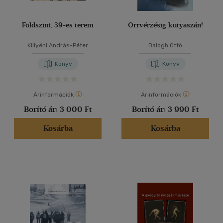
Földszint, 39-es terem
Orrvérzésig kutyaszán!
Killyéni András-Péter
Balogh Ottó
Könyv
Könyv
Árinformációk
Árinformációk
Borító ár:
3 000 Ft
Borító ár:
3 990 Ft
Kosárba
Kosárba