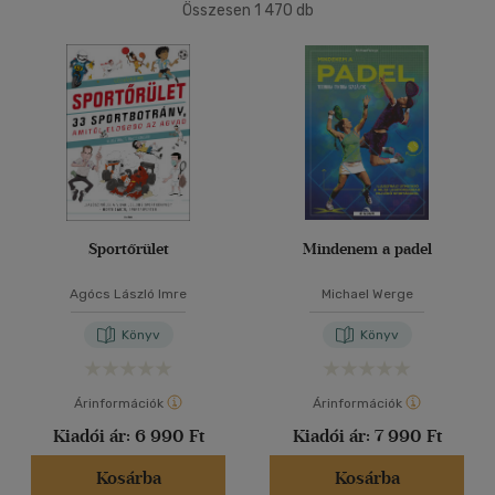
Összesen
1 470
db
40 db / oldal
Korosztály szerint
Felnőtt
(108)
Alkalmaz
Nyelv szerint
Magyar
(102)
Angol
(2)
Sportőrület
Mindenem a padel
Német
(4)
Agócs László Imre
Michael Werge
Vélemény szerint
Könyv
Könyv
(5)
(1)
Árinformációk
Árinformációk
Kiadói ár:
6 990 Ft
Kiadói ár:
7 990 Ft
(1464)
Kosárba
Kosárba