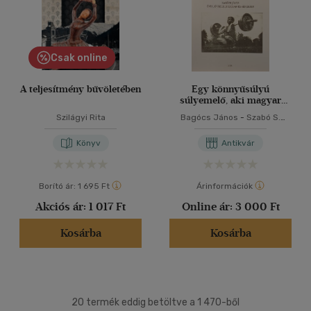
Csak online
A teljesítmény bűvöletében
Egy könnyűsúlyú
súlyemelő, aki magyar
bajnok, Európa bajnok és
Szilágyi Rita
Bagócs János
-
Szabó S.
világbajnok is volt
András
Könyv
Antikvár
Borító ár:
1 695 Ft
Árinformációk
Akciós ár:
1 017 Ft
Online ár:
3 000 Ft
Kosárba
Kosárba
20 termék eddig betöltve a 1 470-ből