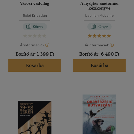
Városi vadvilág
A nyújtás anatómiai
kézikönyve
Bakó Krisztián
Lachlan McLaine
Könyv
Könyv
Árinformációk
Árinformációk
Borító ár:
1 399 Ft
Borító ár:
6 490 Ft
Kosárba
Kosárba