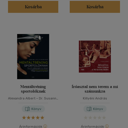
Kosárba
Kosárba
Mentáltréning
Íróasztal nem terem a mi
sportolóknak
számunkra
Alexandra Albert
-
Dr. Susanne
Killyéni András
Droste
Könyv
Könyv
Árinformációk
Árinformációk