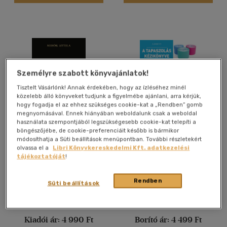
Alkalmaz
Személyre szabott könyvajánlatok!
Tisztelt Vásárlónk! Annak érdekében, hogy az ízléséhez minél
közelebb álló könyveket tudjunk a figyelmébe ajánlani, arra kérjük,
hogy fogadja el az ehhez szükséges cookie-kat a „Rendben” gomb
megnyomásával. Ennek hiányában weboldalunk csak a weboldal
használata szempontjából legszükségesebb cookie-kat telepíti a
böngészőjébe, de cookie-preferenciáit később is bármikor
M-MODEL
A tapaszolás kézikönyve
módosíthatja a Süti beállítások menüpontban. További részletekért
olvassa el a
Libri Könyvkereskedelmi Kft. adatkezelési
Mihók Attila
Aliana Kim
tájékoztatóját
!
Könyv
Könyv
Rendben
Süti beállítások
Árinformációk
Árinformációk
Kiadói ár:
4 990 Ft
Borító ár:
4 499 Ft