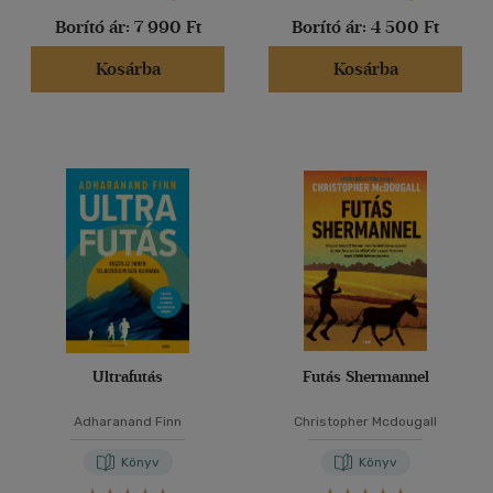
Borító ár:
7 990 Ft
Borító ár:
4 500 Ft
Kosárba
Kosárba
Ultrafutás
Futás Shermannel
Adharanand Finn
Christopher Mcdougall
Könyv
Könyv