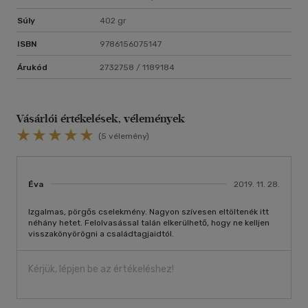
Súly
402 gr
ISBN
9786156075147
Árukód
2732758 / 1189184
Vásárlói értékelések, vélemények
(5 vélemény)
Éva
2019. 11. 28.
Izgalmas, pörgős cselekmény. Nagyon szívesen eltöltenék itt
néhány hetet. Felolvasással talán elkerülhető, hogy ne kelljen
visszakönyörögni a családtagjaidtól.
Kérjük, lépjen be az értékeléshez!