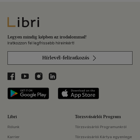
Libri
Legyen mindig képben az irodalommal!
Iratkozzon fel legfrissebb híreinkért!
Hírlevél-feliratkozás
Libri a Facebookon
Libri a Youtube-on
Libri az Instagramon
Libri a LinkedInen
Libri applikáció Szerezd meg: Google P
Libri applikáció 
Libri
Törzsvásárlói Program
Rólunk
Törzsvásárlói Programunkról
Karrier
Törzsvásárlói Kártya egyenlege