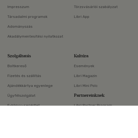
Impresszum
Törzsvásárlói szabályzat
Társadalmi programok
Libri App
Adományozás
Akadálymentesítési nyilatkozat
Szolgáltatás
Kultúra
Boltkereső
Események
Fizetés és szállítás
Libri Magazin
Ajándékkártya egyenlege
Libri Mini Polc
Partnereinknek
Ügyfélszolgálat
E-könyv-segédlet
Libri Partner Program
×
Elállási nyilatkozat
Médiaajánlat