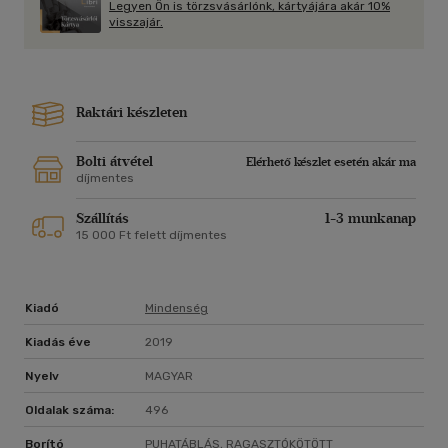
Legyen Ön is törzsvásárlónk, kártyájára akár 10%
bizalomról, összefogásról, a lelkek fényes és árnyas oldaláról.
visszajár.
A Sorsfészek a sorsodat hívja életre!
Fogadd el!
Raktári készleten
Bolti átvétel
Elérhető készlet esetén akár ma
díjmentes
Szállítás
1-3 munkanap
15 000 Ft felett díjmentes
Kiadó
Mindenség
Kiadás éve
2019
Nyelv
MAGYAR
Oldalak száma:
496
Borító
PUHATÁBLÁS, RAGASZTÓKÖTÖTT