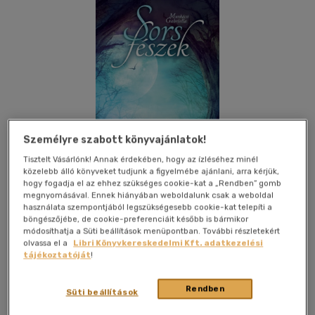
Személyre szabott könyvajánlatok!
Tisztelt Vásárlónk! Annak érdekében, hogy az ízléséhez minél
közelebb álló könyveket tudjunk a figyelmébe ajánlani, arra kérjük,
hogy fogadja el az ehhez szükséges cookie-kat a „Rendben” gomb
megnyomásával. Ennek hiányában weboldalunk csak a weboldal
használata szempontjából legszükségesebb cookie-kat telepíti a
böngészőjébe, de cookie-preferenciáit később is bármikor
módosíthatja a Süti beállítások menüpontban. További részletekért
Kívánságlistához adom
Megosztom
olvassa el a
Libri Könyvkereskedelmi Kft. adatkezelési
tájékoztatóját
!
(5 vélemény)
Mindenség
|
2019
|
magyar nyelvű
|
puhatáblás,
Rendben
Süti beállítások
ragasztókötött
|
496 oldal