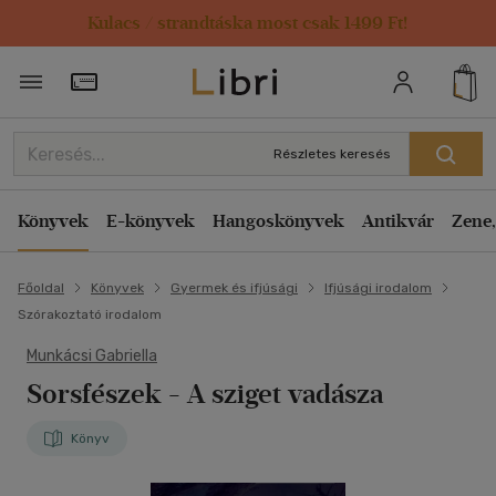
Kulacs / strandtáska most csak 1499 Ft!
Törzsvásárlói Kártya adatai
Részletes keresés
Könyvek
E-könyvek
Hangoskönyvek
Antikvár
Zene,
Főoldal
Könyvek
Gyermek és ifjúsági
Ifjúsági irodalom
Szórakoztató irodalom
Munkácsi Gabriella
Sorsfészek
- A sziget vadásza
Könyv