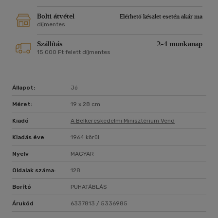
Bolti átvétel
Elérhető készlet esetén akár ma
díjmentes
Szállítás
2-4 munkanap
15 000 Ft felett díjmentes
Állapot:
Jó
Méret:
19 x 28 cm
Kiadó
A Belkereskedelmi Minisztérium Vend
Kiadás éve
1964 körül
Nyelv
MAGYAR
Oldalak száma:
128
Borító
PUHATÁBLÁS
Árukód
6337813 / 5336985