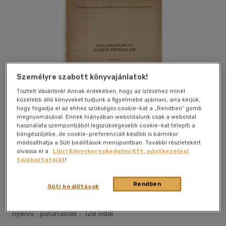
Személyre szabott könyvajánlatok!
Tisztelt Vásárlónk! Annak érdekében, hogy az ízléséhez minél
közelebb álló könyveket tudjunk a figyelmébe ajánlani, arra kérjük,
hogy fogadja el az ehhez szükséges cookie-kat a „Rendben” gomb
megnyomásával. Ennek hiányában weboldalunk csak a weboldal
használata szempontjából legszükségesebb cookie-kat telepíti a
böngészőjébe, de cookie-preferenciáit később is bármikor
módosíthatja a Süti beállítások menüpontban. További részletekért
olvassa el a
Libri Könyvkereskedelmi Kft. adatkezelési
tájékoztatóját
!
Kívánságlistához adom
Megosztom
Rendben
Süti beállítások
A Belkereskedelmi Minisztérium Vend
|
1964 körül
|
magyar
nyelvű
|
puhatáblás
|
128 oldal