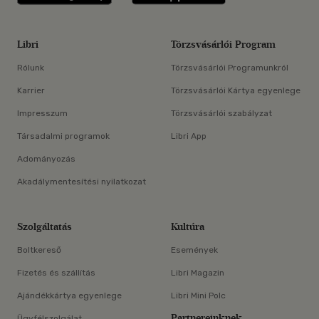
Libri
Törzsvásárlói Program
Rólunk
Törzsvásárlói Programunkról
Karrier
Törzsvásárlói Kártya egyenlege
Impresszum
Törzsvásárlói szabályzat
Társadalmi programok
Libri App
Adományozás
Akadálymentesítési nyilatkozat
Szolgáltatás
Kultúra
Boltkereső
Események
Fizetés és szállítás
Libri Magazin
Ajándékkártya egyenlege
Libri Mini Polc
Partnereinknek
Ügyfélszolgálat