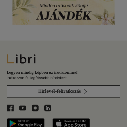
Libri
Legyen mindig képben az irodalommal!
Iratkozzon fel legfrissebb híreinkért!
Hírlevél-feliratkozás
Libri a Facebookon
Libri a Youtube-on
Libri az Instagramon
Libri a LinkedInen
Libri applikáció Szerezd meg: Google P
Libri applikáció 