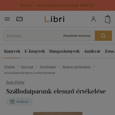
Kulacs / strandtáska most csak 1499 Ft!
Törzsvásárlói Kártya adatai
Részletes keresés
Könyvek
E-könyvek
Hangoskönyvek
Antikvár
Zene,
Főoldal
Könyvek
Történelem
Magyar történelem
művelődéstörténet, kultúrtörténet
Soós Péter
Szállodaiparunk elemző értékelése
Antikvár