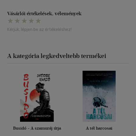
Vásárlói értékelések, vélemények
Kérjük, lépjen be az értékeléshez!
A kategória legkedveltebb termékei
Busidó - A szamuráj útja
A tél harcosai