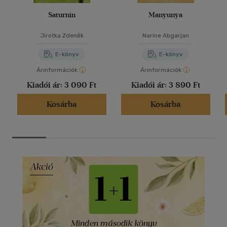
Saturnin
Manyunya
Jirotka Zdeněk
Narine Abgarjan
E-könyv
E-könyv
Árinformációk
Árinformációk
Kiadói ár:
3 090 Ft
Kiadói ár:
3 890 Ft
Kosárba
Kosárba