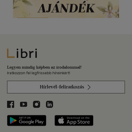
Libri
Legyen mindig képben az irodalommal!
Iratkozzon fel legfrissebb híreinkért!
Hírlevél-feliratkozás
Libri a Facebookon
Libri a Youtube-on
Libri az Instagramon
Libri a LinkedInen
Libri applikáció Szerezd meg: Google P
Libri applikáció 