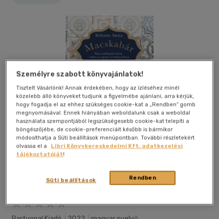
Személyre szabott könyvajánlatok!
Tisztelt Vásárlónk! Annak érdekében, hogy az ízléséhez minél
közelebb álló könyveket tudjunk a figyelmébe ajánlani, arra kérjük,
hogy fogadja el az ehhez szükséges cookie-kat a „Rendben” gomb
megnyomásával. Ennek hiányában weboldalunk csak a weboldal
használata szempontjából legszükségesebb cookie-kat telepíti a
böngészőjébe, de cookie-preferenciáit később is bármikor
módosíthatja a Süti beállítások menüpontban. További részletekért
olvassa el a
Libri Könyvkereskedelmi Kft. adatkezelési
tájékoztatóját
!
Rendben
Süti beállítások
Beleolvasok
Kívánságlistához adom
Megosztom
Partvonal Kiadó
|
2022
|
magyar nyelvű