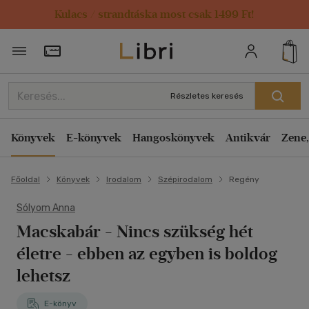
Kulacs / strandtáska most csak 1499 Ft!
Törzsvásárlói Kártya adatai
Részletes keresés
Könyvek
E-könyvek
Hangoskönyvek
Antikvár
Zene,
Főoldal
Könyvek
Irodalom
Szépirodalom
Regény
Sólyom Anna
Macskabár - Nincs szükség hét
életre - ebben az egyben is boldog
lehetsz
E-könyv