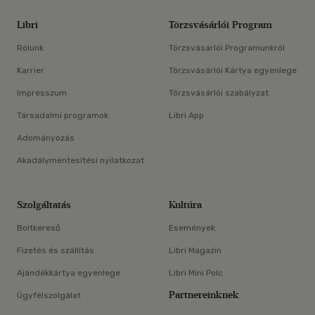
Libri
Törzsvásárlói Program
Rólunk
Törzsvásárlói Programunkról
Karrier
Törzsvásárlói Kártya egyenlege
Impresszum
Törzsvásárlói szabályzat
Társadalmi programok
Libri App
Adományozás
Akadálymentesítési nyilatkozat
Szolgáltatás
Kultúra
Boltkereső
Események
Fizetés és szállítás
Libri Magazin
Ajándékkártya egyenlege
Libri Mini Polc
Partnereinknek
Ügyfélszolgálat