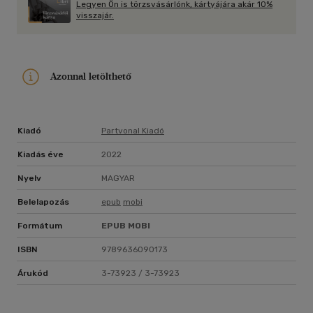
Legyen Ön is törzsvásárlónk, kártyájára akár 10%
kurzusa (Pequeno curso de magia cotidiana) című kézikönyve,
visszajár.
míg a Kapcsolódj vissza a testedhez (Reconecta con tu
cuerpo) című írása idén jelenik meg cseh nyelven. A Macskabár
(Neko Café) az első regénye, amely több mint 12 nyelven
jelent meg Laura Stagno illusztrációival, többek között
Azonnal letölthető
franciául, németül, görögül, olaszul és portugálul.
Kiadó
Partvonal Kiadó
Kiadás éve
2022
Nyelv
MAGYAR
Belelapozás
epub
mobi
Formátum
EPUB
MOBI
ISBN
9789636090173
Árukód
3-73923 / 3-73923