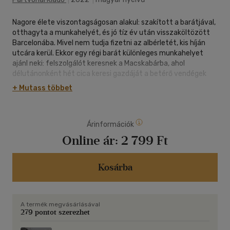
Nagore élete viszontagságosan alakul: szakított a barátjával,
otthagyta a munkahelyét, és jó tíz év után visszaköltözött
Barcelonába. Mivel nem tudja fizetni az albérletét, kis híján
utcára kerül. Ekkor egy régi barát különleges munkahelyet
ajánl neki: felszolgálót keresnek a Macskabárba, ahol
délutánonként hét cica keresi gazdáját a betérő vendégek
közt. Nagore egy kellemetlen gyerekkori élmény miatt retteg
+ Mutass többet
a macskáktól - helyzete azonban reménytelen, így végül
egyhónapos próbamunkára szerződik.Idővel a káosznak tűnő
szituáció apránként meghatározó élménnyé alakul át: a
Árinformációk
Macskabár hét macskamestere a lány kezébe adja a
boldogság művészetének kulcsait. A négylábúaktól tanult
Online ár:
2 799 Ft
képességek - többek közt a derű, a koncentráció, az
alkalmazkodás - sorsfordító hatást gyakorolnak Nagore
életére.Sólyom Anna Budapesten született, 2012 óta
Kosárba
Barcelonában él. Filozófus, és az írás mellett testalapú
stresszcsökkentő módszerekkel, mindfulnesszel és
biodinamikus craniosacrális terápiával dolgozik. 2012-ben
A termék megvásárlásával
jelent meg magyarul Párnafilozófia című esszéje, spanyolul
279 pontot szerezhet
2018-ban kezdett publikálni. A spanyol mellett hollandul és
portugálul olvasható A mindennapi élet mágiájának kicsiny