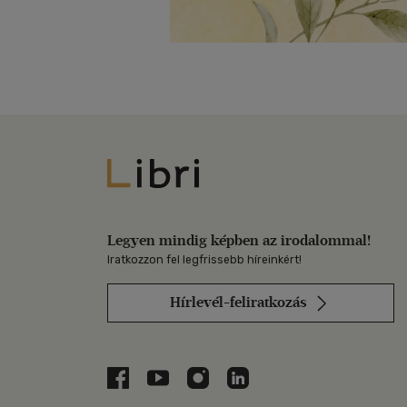
Libri
Legyen mindig képben az irodalommal!
Iratkozzon fel legfrissebb híreinkért!
Hírlevél-feliratkozás
Libri a Facebookon
Libri a Youtube-on
Libri az Instagramon
Libri a LinkedInen