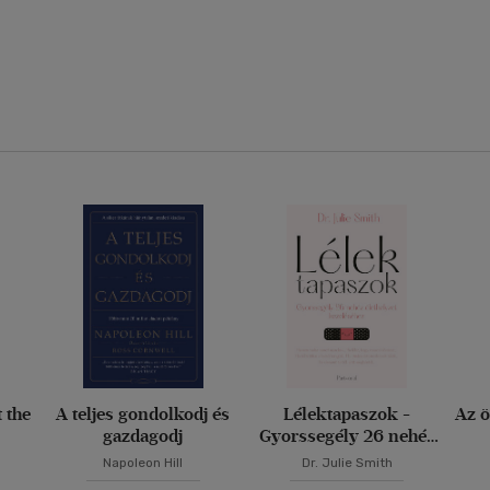
t the
A teljes gondolkodj és
Lélektapaszok -
Az ö
gazdagodj
Gyorssegély 26 nehéz
élethelyzet kezeléséhez
Napoleon Hill
Dr. Julie Smith