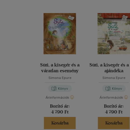
Süti, a kisegér és a
Süti, a kisegér és a
váratlan esemény
ajándéka
Simona Epure
Simona Epure
Könyv
Könyv
Árinformációk
Árinformációk
Borító ár:
Borító ár:
4 790 Ft
4 790 Ft
Kosárba
Kosárba