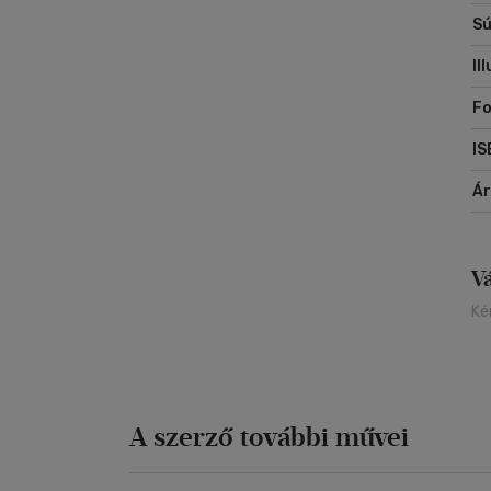
Sú
Il
Fo
IS
Á
V
Ké
A szerző további művei