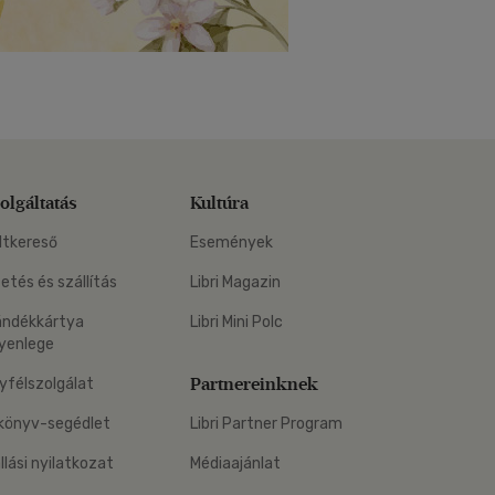
olgáltatás
Kultúra
ltkereső
Események
zetés és szállítás
Libri Magazin
ándékkártya
Libri Mini Polc
yenlege
Partnereinknek
yfélszolgálat
könyv-segédlet
Libri Partner Program
állási nyilatkozat
Médiaajánlat