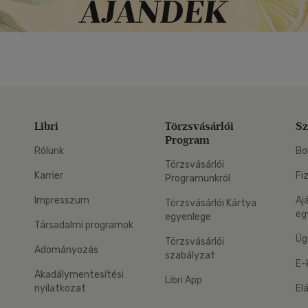
Libri
Törzsvásárlói
Sz
Program
Rólunk
Bo
Törzsvásárlói
Karrier
Fi
Programunkról
Impresszum
Aj
Törzsvásárlói Kártya
eg
egyenlege
Társadalmi programok
Üg
Törzsvásárlói
Adományozás
szabályzat
E-
Akadálymentesítési
Libri App
nyilatkozat
El