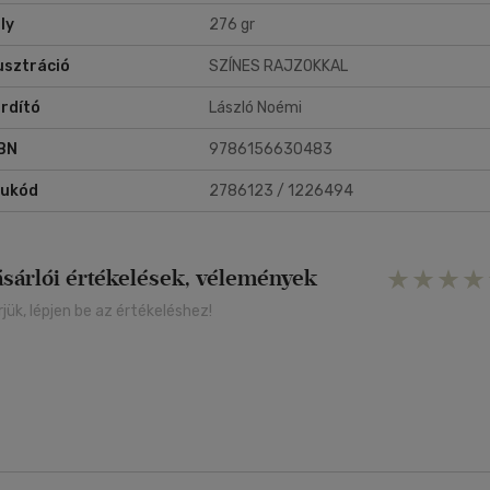
ly
276 gr
lusztráció
SZÍNES RAJZOKKAL
rdító
László Noémi
BN
9786156630483
rukód
2786123 / 1226494
ásárlói értékelések, vélemények
rjük, lépjen be az értékeléshez!