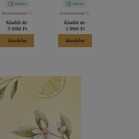
Könyv
Könyv
Kön
Árinformációk
Árinformációk
Árinformáci
Kiadói ár:
Kiadói ár:
Kiadói 
3 090 Ft
5 990 Ft
8 490 
Kosárba
Kosárba
Kosár