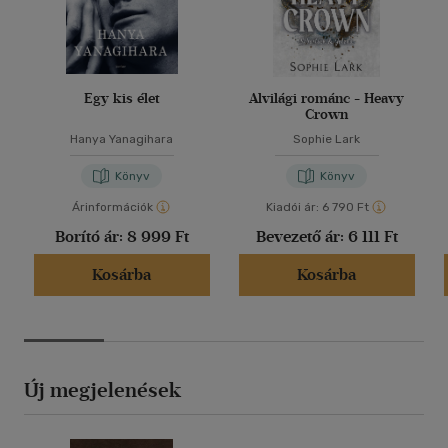
Egy kis élet
Alvilági románc - Heavy
Crown
Hanya Yanagihara
Sophie Lark
Könyv
Könyv
Árinformációk
Kiadói ár:
6 790 Ft
Borító ár:
8 999 Ft
Bevezető ár:
6 111 Ft
Kosárba
Kosárba
Új megjelenések