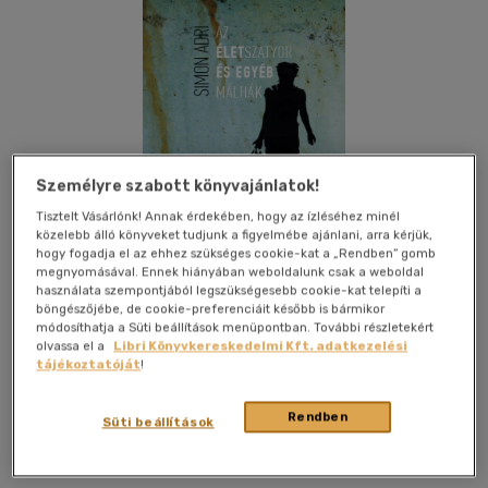
Személyre szabott könyvajánlatok!
Tisztelt Vásárlónk! Annak érdekében, hogy az ízléséhez minél
közelebb álló könyveket tudjunk a figyelmébe ajánlani, arra kérjük,
hogy fogadja el az ehhez szükséges cookie-kat a „Rendben” gomb
megnyomásával. Ennek hiányában weboldalunk csak a weboldal
használata szempontjából legszükségesebb cookie-kat telepíti a
böngészőjébe, de cookie-preferenciáit később is bármikor
módosíthatja a Süti beállítások menüpontban. További részletekért
olvassa el a
Libri Könyvkereskedelmi Kft. adatkezelési
Kívánságlistához adom
Megosztom
tájékoztatóját
!
Rendben
Süti beállítások
Magyar Napló Kiadó
|
2021
|
magyar nyelvű
|
füles, kartonált
|
203 oldal