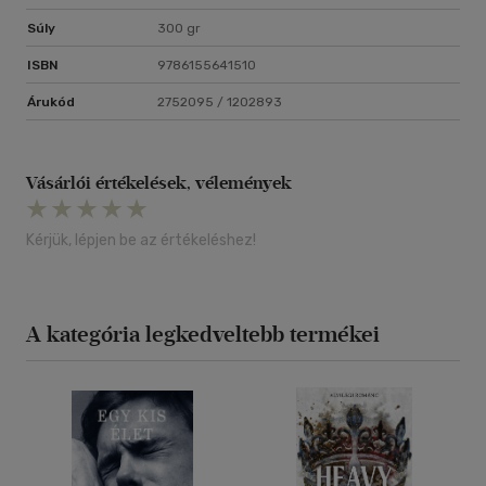
Súly
300 gr
ISBN
9786155641510
Árukód
2752095 / 1202893
Vásárlói értékelések, vélemények
Kérjük, lépjen be az értékeléshez!
A kategória legkedveltebb termékei