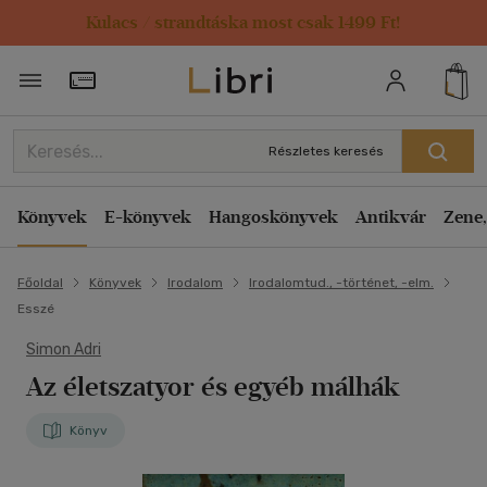
Kulacs / strandtáska most csak 1499 Ft!
Törzsvásárlói Kártya adatai
Részletes keresés
Könyvek
E-könyvek
Hangoskönyvek
Antikvár
Zene,
Főoldal
Könyvek
Irodalom
Irodalomtud., -történet, -elm.
Esszé
Simon Adri
Az életszatyor és egyéb málhák
Könyv