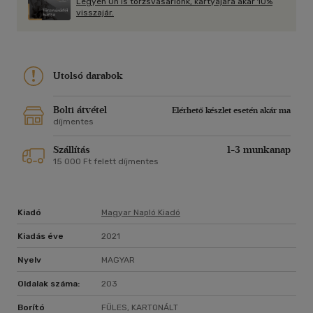
Legyen Ön is törzsvásárlónk, kártyájára akár 10%
visszajár.
Utolsó darabok
Bolti átvétel
Elérhető készlet esetén akár ma
díjmentes
Szállítás
1-3 munkanap
15 000 Ft felett díjmentes
Kiadó
Magyar Napló Kiadó
Kiadás éve
2021
Nyelv
MAGYAR
Oldalak száma:
203
Borító
FÜLES, KARTONÁLT