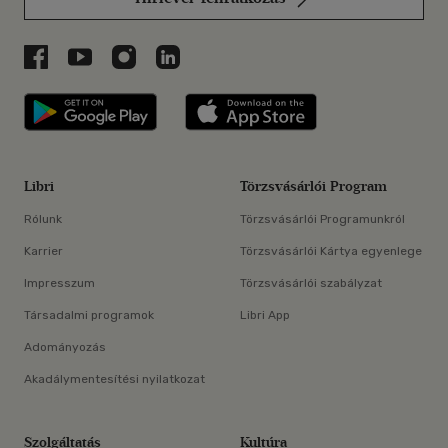
Libri a Facebookon
Libri a Youtube-on
Libri az Instagramon
Libri a LinkedInen
Libri applikáció Szerezd meg: Google P
Libri applikáció 
Libri
Törzsvásárlói Program
Rólunk
Törzsvásárlói Programunkról
Karrier
Törzsvásárlói Kártya egyenlege
Impresszum
Törzsvásárlói szabályzat
Társadalmi programok
Libri App
Adományozás
Akadálymentesítési nyilatkozat
Szolgáltatás
Kultúra