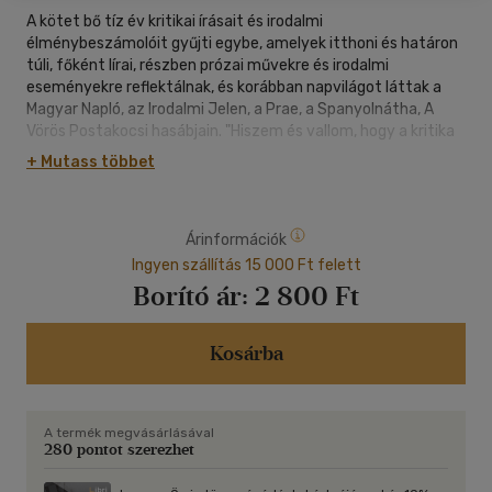
A kötet bő tíz év kritikai írásait és irodalmi
élménybeszámolóit gyűjti egybe, amelyek itthoni és határon
túli, főként lírai, részben prózai művekre és irodalmi
eseményekre reflektálnak, és korábban napvilágot láttak a
Magyar Napló, az Irodalmi Jelen, a Prae, a Spanyolnátha, A
Vörös Postakocsi hasábjain. "Hiszem és vallom, hogy a kritika
is lehet szórakoztató, olvasmányos; bár irodalomelméleti
+ Mutass többet
ismereteim ugródeszkájáról elrugaszkodva születtek,
írásaimat - reményem szerint - mégsem fojtja meg száraz
elméleti nyelvezet vagy csak kevesek számára otthonos
Árinformációk
irodalmi beszédmód: a -metaszövegelést -igyekszem
nemcsak az irodalomszakma, hanem a szélesebb
Ingyen szállítás 15 000 Ft felett
olvasóközönség előtt is érthetővé és izgalmassá tenni."
Borító ár:
2 800 Ft
Kosárba
A termék megvásárlásával
280 pontot szerezhet