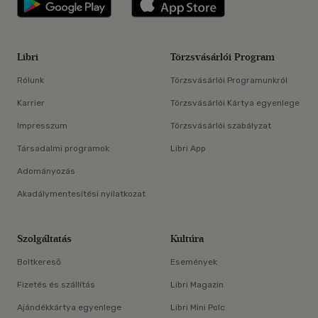
Libri
Törzsvásárlói Program
Rólunk
Törzsvásárlói Programunkról
Karrier
Törzsvásárlói Kártya egyenlege
Impresszum
Törzsvásárlói szabályzat
Társadalmi programok
Libri App
Adományozás
Akadálymentesítési nyilatkozat
Szolgáltatás
Kultúra
Boltkereső
Események
Fizetés és szállítás
Libri Magazin
Ajándékkártya egyenlege
Libri Mini Polc