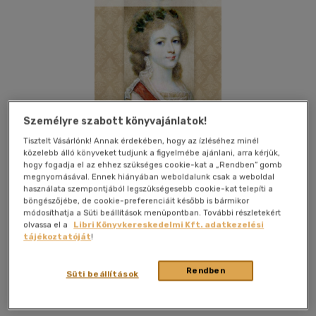
Személyre szabott könyvajánlatok!
Tisztelt Vásárlónk! Annak érdekében, hogy az ízléséhez minél
közelebb álló könyveket tudjunk a figyelmébe ajánlani, arra kérjük,
hogy fogadja el az ehhez szükséges cookie-kat a „Rendben” gomb
megnyomásával. Ennek hiányában weboldalunk csak a weboldal
használata szempontjából legszükségesebb cookie-kat telepíti a
böngészőjébe, de cookie-preferenciáit később is bármikor
módosíthatja a Süti beállítások menüpontban. További részletekért
olvassa el a
Libri Könyvkereskedelmi Kft. adatkezelési
Kívánságlistához adom
Megosztom
tájékoztatóját
!
(2 vélemény)
Rendben
Süti beállítások
Heraldika Kiadó
|
2019
|
magyar nyelvű
|
cérnafűzött,
keménytáblás
|
400 oldal