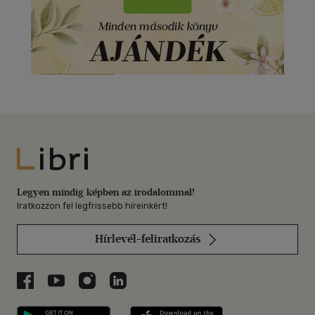
Libri
Legyen mindig képben az irodalommal!
Iratkozzon fel legfrissebb híreinkért!
Hírlevél-feliratkozás
Libri a Facebookon
Libri a Youtube-on
Libri az Instagramon
Libri a LinkedInen
Libri applikáció Szerezd meg: Google P
Libri applikáció 