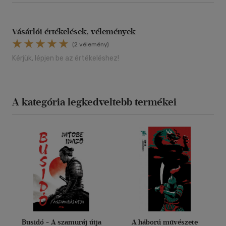
Vásárlói értékelések, vélemények
(2 vélemény)
Kérjük, lépjen be az értékeléshez!
A kategória legkedveltebb termékei
Busidó - A szamuráj útja
A háború művészete