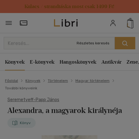
Kulacs / strandtáska most csak 1499 Ft!
Törzsvásárlói Kártya adatai
Részletes keresés
Könyvek
E-könyvek
Hangoskönyvek
Antikvár
Zene,
Főoldal
Könyvek
Történelem
Magyar történelem
További könyveink
Seremetyeff-Papp János
Alexandra, a magyarok királynéja
Könyv