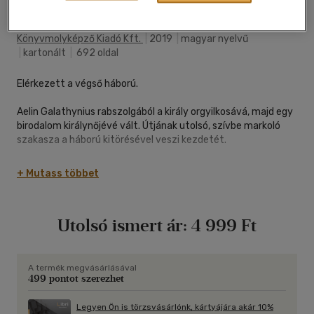
(10 vélemény)
Könyvmolyképző Kiadó Kft.
|
2019
|
magyar nyelvű
|
kartonált
|
692 oldal
Elérkezett a végső háború.
Aelin Galathynius rabszolgából a király orgyilkosává, majd egy
birodalom királynőjévé vált. Útjának utolsó, szívbe markoló
szakasza a háború kitörésével veszi kezdetét.
Aelin mindent kockára tett, hogy megmentse a népét -
+ Mutass többet
csakhogy hatalmas árat fizetett érte. A tündérkirálynő
vaskoporsóba zárta, és most tüzes akaratának utolsó
lobbanására is szüksége van, hogy elviselje a kínokat.
Utolsó ismert ár:
4 999 Ft
Ha megtörik, Maeve pusztulásra ítél mindenkit, akit szeret.
Csakhogy Aelinnek fogytán az ereje...
De hiába került ő fogságba, a barátainak mennie kell tovább.
A termék megvásárlásával
499 pontot szerezhet
Bizonyos kötelékek elmélyülnek, míg mások örökre
megszakadnak.
A tenger túlpartján Rowan, hű társaival foglyul ejtett
Legyen Ön is törzsvásárlónk, kártyájára akár 10%