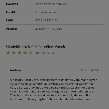
Sorozat
Vörös Pöttyös Könyvek
Fordító
Szabó Krisztina
ISBN
9789634576174
Árukód
2732819 / 1189245
Vásárlói értékelések, vélemények
(10 vélemény)
Andrea
2020. 04. 14.
A hatodik kötet után, ami számomra unalmas volt, már nagyon
vártam Aelin történetének folytatását. Nagyon a szívemhez
nőtt a sorozat. Jó, hogy több szálon futnak az események és
valamikor mindig összeérnek. Nagyon szomorú volt benne a
Tízenhármakkal történtek. Az összes részből, ebben volt a
legszomorúbb, legmeghatóbb rész, legalábbis számomra.