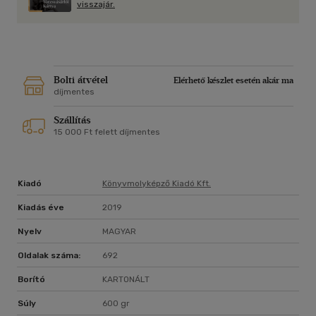
visszajár.
hitvesét és királynőjét keresi - nehogy végleg elveszítse!
A sors fonalai végül összeérnek, és kénytelen mindenki
összefogni, miközben Aelin a saját életéért és egy jobb
világért küzd.
Sarah J. Maas kirobbanóan sikeres Üvegtrón sorozatának
Bolti átvétel
Elérhető készlet esetén akár ma
utolsó, döbbenetes felvonása!
díjmentes
Szállítás
Mélyedj el az élményében!
15 000 Ft felett díjmentes
Kiadó
Könyvmolyképző Kiadó Kft.
Kiadás éve
2019
Nyelv
MAGYAR
Oldalak száma:
692
Borító
KARTONÁLT
Súly
600 gr