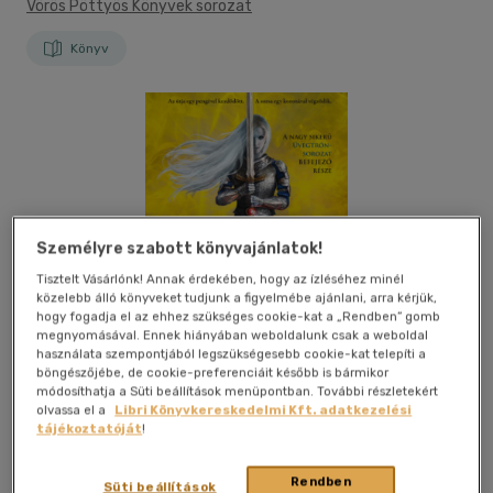
Vörös Pöttyös Könyvek sorozat
Könyv
Személyre szabott könyvajánlatok!
Tisztelt Vásárlónk! Annak érdekében, hogy az ízléséhez minél
közelebb álló könyveket tudjunk a figyelmébe ajánlani, arra kérjük,
hogy fogadja el az ehhez szükséges cookie-kat a „Rendben” gomb
megnyomásával. Ennek hiányában weboldalunk csak a weboldal
használata szempontjából legszükségesebb cookie-kat telepíti a
böngészőjébe, de cookie-preferenciáit később is bármikor
módosíthatja a Süti beállítások menüpontban. További részletekért
olvassa el a
Libri Könyvkereskedelmi Kft. adatkezelési
tájékoztatóját
!
Kívánságlistához adom
Megosztom
Rendben
Süti beállítások