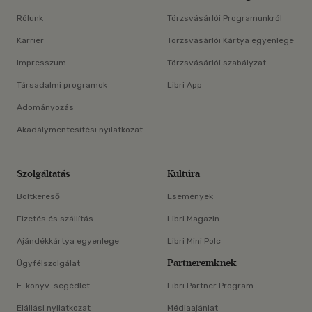
Rólunk
Törzsvásárlói Programunkról
Karrier
Törzsvásárlói Kártya egyenlege
Impresszum
Törzsvásárlói szabályzat
Társadalmi programok
Libri App
Adományozás
Akadálymentesítési nyilatkozat
Szolgáltatás
Kultúra
Boltkereső
Események
Fizetés és szállítás
Libri Magazin
Ajándékkártya egyenlege
Libri Mini Polc
Partnereinknek
Ügyfélszolgálat
E-könyv-segédlet
Libri Partner Program
Elállási nyilatkozat
Médiaajánlat