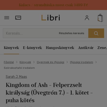
Kulacs / strandtáska most csak 1499 Ft!
Törzsvásárlói Kártya adatai
Részletes keresés
Könyvek
E-könyvek
Hangoskönyvek
Antikvár
Zene,
Főoldal
Könyvek
Gyermek és ifjúsági
Ifjúsági irodalom
Szórakoztató irodalom
Sarah J. Maas
Kingdom of Ash - Felperzselt
királyság (Üvegtrón 7.) - 1. kötet -
puha kötés