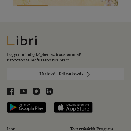
Libri
Legyen mindig képben az irodalommal!
Iratkozzon fel legfrissebb híreinkért!
Hírlevél-feliratkozás
Libri a Facebookon
Libri a Youtube-on
Libri az Instagramon
Libri a LinkedInen
Libri applikáció Szerezd meg: Google P
Libri applikáció 
Libri
Törzsvásárlói Program