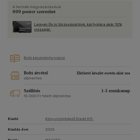
"Ötletes, romantikus, a hétköznapokat feledtető
A termék megvásárlásával
szórakozás." - Kirkus Reviews
899 pontot szerezhet
"A történet elcsábít ellenállhatatlan karaktereivel, lenyűgöző
Legyen Ön is törzsvásárlónk, kártyájára akár 10%
világával és a soha ki nem fogyó akcióival. A végén pedig még
visszajár.
többre vágysz majd..." - RT Book Review
ADD ÁT MAGAD A SODRÁSÁNAK!
TikTok-szenzáció! #BookTok, #OlvassEgyJót
Bolti készletinformáció
"Tökéletes a sorozat, szerethetők a karakterek, izgalommal
és szerelemmel van tele, és ha magába szippant, képtelenség
Bolti átvétel
Elérhető készlet esetén akár ma
abbahagyni." -_konyvkucko_, moly.hu
díjmentes
"Az ilyen könyvek miatt szeretek olvasni! ...Ez a történet az
Szállítás
1-3 munkanap
igazi varázslat!" - Viktória222, moly.hu
15 000 Ft felett díjmentes
Szereted a fantáziadús, érzéki, tartalmas könyveket? Vidd
haza nyugodtan, tetszeni fog!
Kiadó
Könyvmolyképző Kiadó Kft.
Fiatal nőknek, felső korhatár nélkül!
Kiadás éve
2025