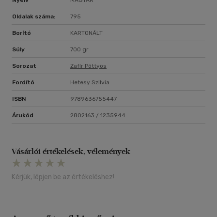
Nyelv
MAGYAR
Oldalak száma:
795
Borító
KARTONÁLT
Súly
700 gr
Sorozat
Zafír Pöttyös
Fordító
Hetesy Szilvia
ISBN
9789636755447
Árukód
2802163 / 1235944
Vásárlói értékelések, vélemények
Kérjük, lépjen be az értékeléshez!