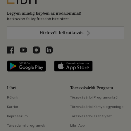
Legyen mindig képben az irodalommal!
Iratkozzon fel legfrissebb híreinkért!
Hírlevél-feliratkozás
Libri a Facebookon
Libri a Youtube-on
Libri az Instagramon
Libri a LinkedInen
Libri applikáció Szerezd meg: Google P
Libri applikáció 
Libri
Törzsvásárlói Program
Rólunk
Törzsvásárlói Programunkról
Karrier
Törzsvásárlói Kártya egyenlege
Impresszum
Törzsvásárlói szabályzat
Társadalmi programok
Libri App