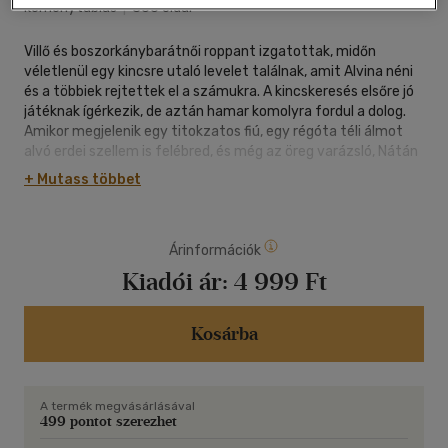
keménytáblás
|
366 oldal
Villő és boszorkánybarátnői roppant izgatottak, midőn
véletlenül egy kincsre utaló levelet találnak, amit Alvina néni
és a többiek rejtettek el a számukra. A kincskeresés elsőre jó
játéknak ígérkezik, de aztán hamar komolyra fordul a dolog.
Amikor megjelenik egy titokzatos fiú, egy régóta téli álmot
alvó erdei szellem is felébred, és még az öreg varázsló, Nátán
is visszatér, a lányok rájönnek, hogy valami nagyon nincs
+ Mutass többet
rendjén. Úgy látszik, egyszerre mindenki a kincset akarja.
Vajon kiben bízhat meg Villő, és kiben nem? A kis
boszorkányok előbb-utóbb rájönnek, hogy alighanem a világ
Árinformációk
egyik legértékesebb kincséről van szó, és a megszerzése egy
cseppet sem veszélytelen...
Kiadói ár:
4 999 Ft
Kosárba
A termék megvásárlásával
499 pontot szerezhet