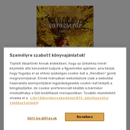
Személyre szabott könyvajánlatok!
Tisztelt Vásárlónk! Annak érdekében, hogy az ízléséhez minél
közelebb álló könyveket tudjunk a figyelmébe ajánlani, arra kérjük,
hogy fogadja el az ehhez szükséges cookie-kat a „Rendben” gomb
megnyomásával. Ennek hiányában weboldalunk csak a weboldal
használata szempontjából legszükségesebb cookie-kat telepíti a
böngészőjébe, de cookie-preferenciáit később is bármikor
módosíthatja a Süti beállítások menüpontban. További részletekért
olvassa el a
Libri Könyvkereskedelmi Kft. adatkezelési
tájékoztatóját
!
Kívánságlistához adom
Megosztom
Rendben
Süti beállítások
Scolar Kiadó Kft.
|
2026
|
magyar nyelvű
|
cérnafűzött,