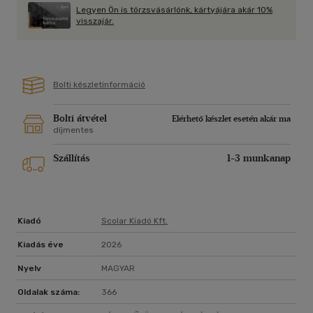
Legyen Ön is törzsvásárlónk, kártyájára akár 10%
visszajár.
Bolti készletinformáció
Bolti átvétel
Elérhető készlet esetén akár ma
díjmentes
Szállítás
1-3 munkanap
Kiadó
Scolar Kiadó Kft.
Kiadás éve
2026
Nyelv
MAGYAR
Oldalak száma:
366