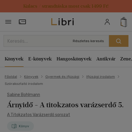
Kulacs / strandtáska most csak 1499 Ft!
Törzsvásárlói Kártya adatai
Részletes keresés
Könyvek
E-könyvek
Hangoskönyvek
Antikvár
Zene,
Főoldal
Könyvek
Gyermek és ifjúsági
Ifjúsági irodalom
Szórakoztató irodalom
Sabine Bohlmann
Árnyidő - A titokzatos varázserdő 5.
A Titokzatos Varázserdő sorozat
Könyv