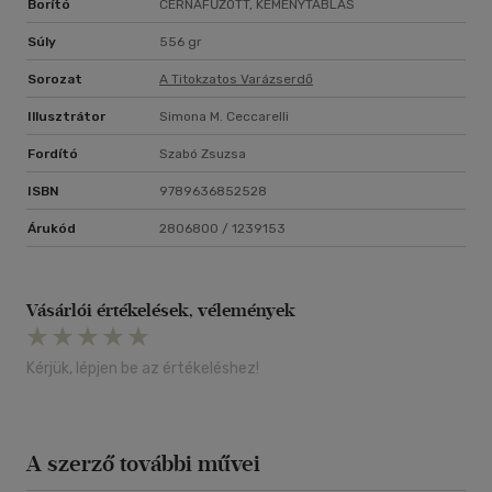
Borító
CÉRNAFŰZÖTT, KEMÉNYTÁBLÁS
Súly
556 gr
Sorozat
A Titokzatos Varázserdő
Illusztrátor
Simona M. Ceccarelli
Fordító
Szabó Zsuzsa
ISBN
9789636852528
Árukód
2806800 / 1239153
Vásárlói értékelések, vélemények
Kérjük, lépjen be az értékeléshez!
A szerző további művei