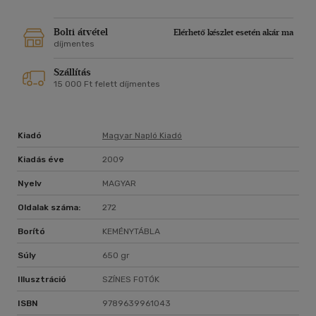
ütközetben súlyosan megsebesült Degré Alajos író, a 16.
Károlyi huszárezred századosa a legforróbb pillanatokra.
Beszámolója alapján az olvasó szeme előtt filmszerűen
Bolti átvétel
Elérhető készlet esetén akár ma
peregnek a véres kézitusa képei, amelyeken mindenekelőtt a
díjmentes
hősiesen verekedő, példájukkal a képzetlen, újonc huszárokat
Szállítás
buzdító tisztek alakja elevenedik meg. A kötet a 2008. július
15 000 Ft felett díjmentes
21-én Túrán rendezett emlékkonferencia előadóinak
tanulmányait és az ütközet történetére vonatkozó
okmánytárat tartalmazza.
Kiadó
Magyar Napló Kiadó
Kiadás éve
2009
Nyelv
MAGYAR
Oldalak száma:
272
Borító
KEMÉNYTÁBLA
Súly
650 gr
Illusztráció
SZÍNES FOTÓK
ISBN
9789639961043