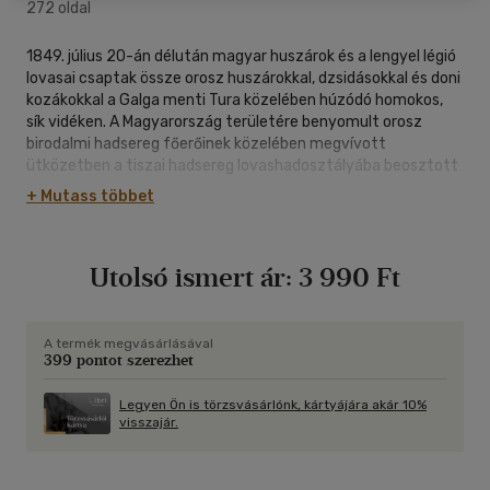
272 oldal
1849. július 20-án délután magyar huszárok és a lengyel légió
lovasai csaptak össze orosz huszárokkal, dzsidásokkal és doni
kozákokkal a Galga menti Tura közelében húzódó homokos,
sík vidéken. A Magyarország területére benyomult orosz
birodalmi hadsereg főerőinek közelében megvívott
ütközetben a tiszai hadsereg lovashadosztályába beosztott
huszárszázadok és lengyel dzsidások több órán át derekasan
+ Mutass többet
helytálltak az orosz Tolsztoj altábornagy
lovaskülönítményével szemben, s csak akkor húzódtak
vissza, amikor nehéztüzérségével beérkezett az ellenfél
Utolsó ismert ár:
3 990 Ft
támogatására küldött gyalogdandár. "Amint ráütöttünk az
oroszokra, egy-két perc alatt be voltunk kerítve. Iszonyú
küzdelem és mészárlás fejlődött ki; szabadulnunk semerre
sem lehetett, mi volt más hátra, mint verekedni utolsó
A termék megvásárlásával
399 pontot szerezhet
emberig, vagy megadni magunkat. Mi inkább akartunk
meghalni. Sorainkban küzdött önkéntesen Dessewffy Arisztid,
teljes tábornoki díszben, mellén a másodrendű
Legyen Ön is törzsvásárlónk, kártyájára akár 10%
visszajár.
érdemkereszttel, s mert a veres attilát meg a keresztet
látták a muszkák, később állították, hogy az a püspök, aki
velünk attakírozott, roppant vitéz volt" - emlékezik vissza az