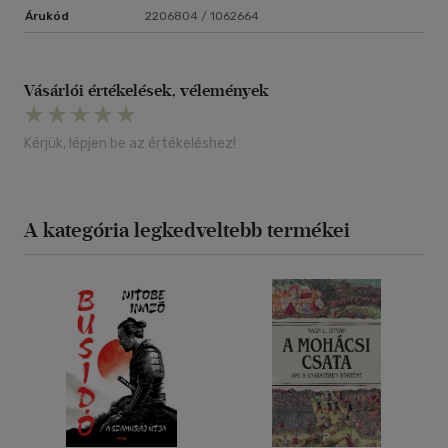
Árukód
2206804 / 1062664
Vásárlói értékelések, vélemények
Kérjük, lépjen be az értékeléshez!
A kategória legkedveltebb termékei