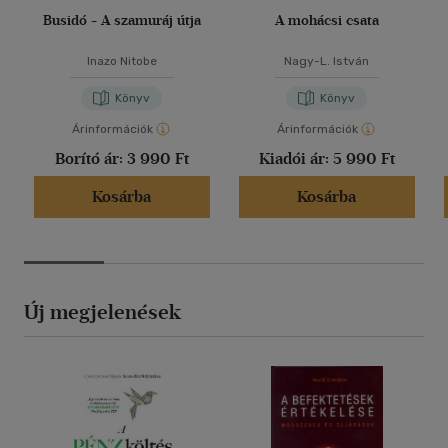
Busidó - A szamuráj útja
A mohácsi csata
Inazo Nitobe
Nagy-L. István
Könyv
Könyv
Árinformációk
Árinformációk
Borító ár:
3 990 Ft
Kiadói ár:
5 990 Ft
Kosárba
Kosárba
Új megjelenések