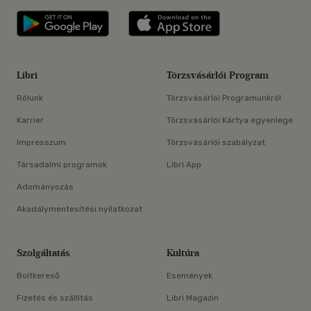
Libri applikáció Szerezd meg: Google P
Libri applikáció 
Libri
Törzsvásárlói Program
Rólunk
Törzsvásárlói Programunkról
Karrier
Törzsvásárlói Kártya egyenlege
Impresszum
Törzsvásárlói szabályzat
Társadalmi programok
Libri App
Adományozás
Akadálymentesítési nyilatkozat
Szolgáltatás
Kultúra
Boltkereső
Események
Fizetés és szállítás
Libri Magazin