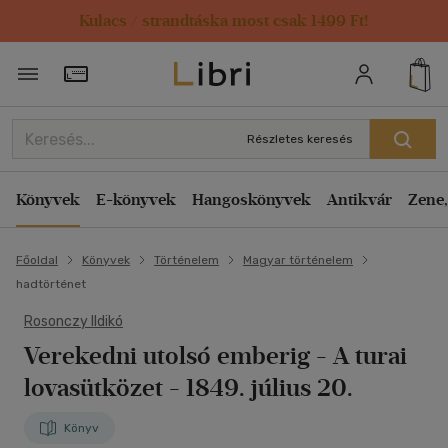
Kulacs / strandtáska most csak 1499 Ft!
Törzsvásárlói Kártya adatai
Részletes keresés
Könyvek
E-könyvek
Hangoskönyvek
Antikvár
Zene,
Főoldal
Könyvek
Történelem
Magyar történelem
hadtörténet
Rosonczy Ildikó
Verekedni utolsó emberig
- A turai
lovasütközet - 1849. július 20.
Könyv