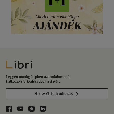
Libri
Legyen mindig képben az irodalommal!
Iratkozzon fel legfrissebb híreinkért!
Hírlevél-feliratkozás
Libri a Facebookon
Libri a Youtube-on
Libri az Instagramon
Libri a LinkedInen