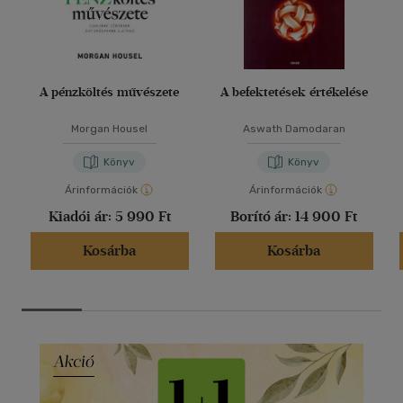
A pénzköltés művészete
A befektetések értékelése
Morgan Housel
Aswath Damodaran
Könyv
Könyv
Árinformációk
Árinformációk
Kiadói ár:
5 990 Ft
Borító ár:
14 900 Ft
Kosárba
Kosárba