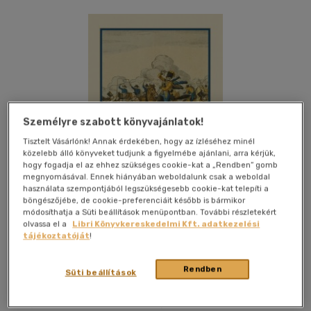
Személyre szabott könyvajánlatok!
Tisztelt Vásárlónk! Annak érdekében, hogy az ízléséhez minél
közelebb álló könyveket tudjunk a figyelmébe ajánlani, arra kérjük,
hogy fogadja el az ehhez szükséges cookie-kat a „Rendben” gomb
megnyomásával. Ennek hiányában weboldalunk csak a weboldal
használata szempontjából legszükségesebb cookie-kat telepíti a
böngészőjébe, de cookie-preferenciáit később is bármikor
módosíthatja a Süti beállítások menüpontban. További részletekért
olvassa el a
Libri Könyvkereskedelmi Kft. adatkezelési
tájékoztatóját
!
Kívánságlistához adom
Megosztom
Rendben
Süti beállítások
Magyar Napló Kiadó
|
2009
|
magyar nyelvű
|
keménytábla
|