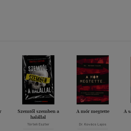
r
Szemtől szemben a
A mór megtette
A s
halállal
Törteli Eszter
Dr. Kovács Lajos