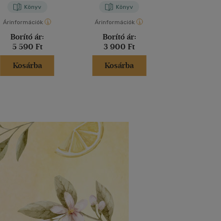
Könyv
Könyv
Kön
Árinformációk
Árinformációk
Árinformáci
Borító ár:
Borító ár:
Borító 
5 590 Ft
3 900 Ft
2 930 
Kosárba
Kosárba
Kosár