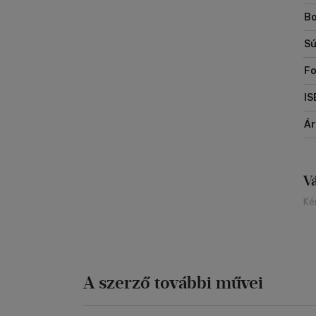
Bo
Zi
kö
Sú
tu
Fo
IS
Á
V
Ké
A szerző további művei