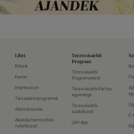
Libri
Törzsvásárlói
Sz
Program
Rólunk
Bo
Törzsvásárlói
Karrier
Fi
Programunkról
Impresszum
Aj
Törzsvásárlói Kártya
eg
egyenlege
Társadalmi programok
Üg
Törzsvásárlói
Adományozás
szabályzat
E-
Akadálymentesítési
Libri App
nyilatkozat
El