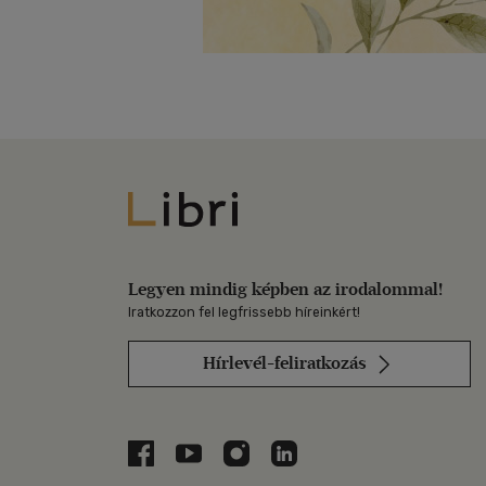
Libri
Legyen mindig képben az irodalommal!
Iratkozzon fel legfrissebb híreinkért!
Hírlevél-feliratkozás
Libri a Facebookon
Libri a Youtube-on
Libri az Instagramon
Libri a LinkedInen