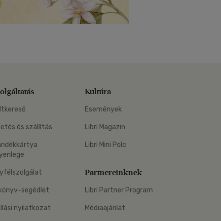
olgáltatás
Kultúra
ltkereső
Események
zetés és szállítás
Libri Magazin
ándékkártya
Libri Mini Polc
yenlege
Partnereinknek
yfélszolgálat
könyv-segédlet
Libri Partner Program
állási nyilatkozat
Médiaajánlat