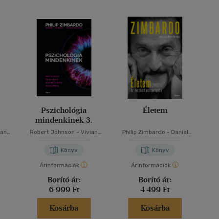
Pszichológia
Életem
.
mindenkinek 3.
ian
Robert Johnson
-
Vivian
Philip Zimbardo
-
Daniel
rdo
McCann
-
Philip Zimbardo
Hartwig
Könyv
Könyv
Árinformációk
Árinformációk
Borító ár:
Borító ár:
6 999 Ft
4 499 Ft
Kosárba
Kosárba