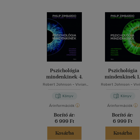
Pszichológia
Pszichológia
mindenkinek 4.
mindenkinek 1
Robert Johnson
-
Vivian
Robert Johnson
-
Viv
McCann
-
Philip Zimbardo
McCann
-
Philip Zimba
Könyv
Könyv
Árinformációk
Árinformációk
Borító ár:
Borító ár:
6 999 Ft
6 999 Ft
Kosárba
Kosárba