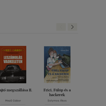
Hátra
Előre
ajtó megszállása II.
Frici, Fülöp és a
Esély nél
hackerek
Tragédiák tes
Mező Gábor
Solymos Ákos
Dr. Jekkel Ga