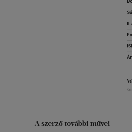
Bo
ör
Sú
"A
fe
Il
Ph
Fo
IS
Á
V
Ké
A szerző további művei