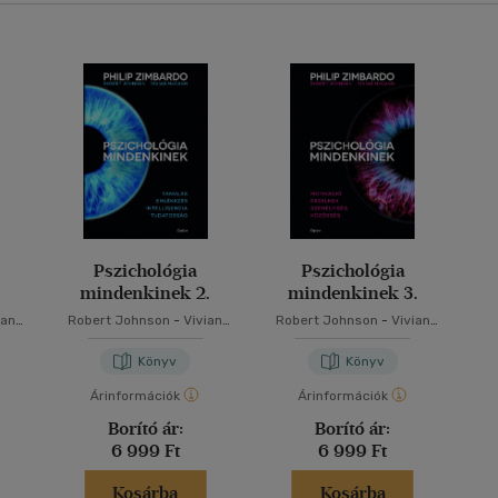
Pszichológia
Pszichológia
.
mindenkinek 2.
mindenkinek 3.
ian
Robert Johnson
-
Vivian
Robert Johnson
-
Vivian
rdo
McCann
-
Philip Zimbardo
McCann
-
Philip Zimbardo
Könyv
Könyv
Árinformációk
Árinformációk
Borító ár:
Borító ár:
6 999 Ft
6 999 Ft
Kosárba
Kosárba