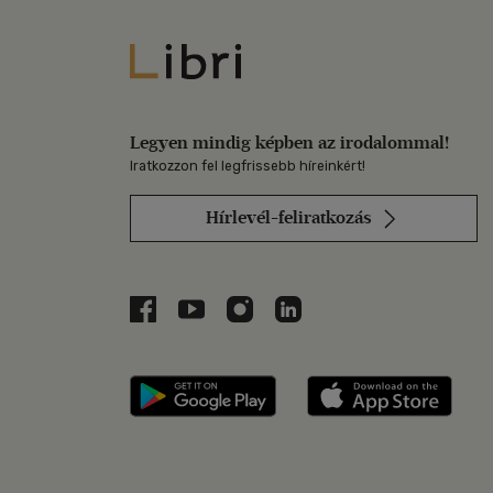
Libri
Legyen mindig képben az irodalommal!
Iratkozzon fel legfrissebb híreinkért!
Hírlevél-feliratkozás
Libri a Facebookon
Libri a Youtube-on
Libri az Instagramon
Libri a LinkedInen
Libri applikáció Szerezd m
Libri