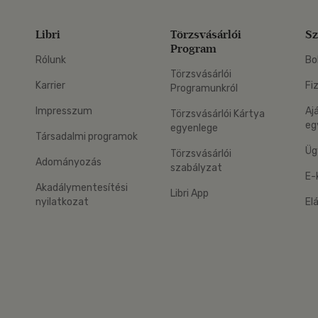
Libri
Törzsvásárlói
Sz
Program
Rólunk
Bo
Törzsvásárlói
Karrier
Fi
Programunkról
Impresszum
Aj
Törzsvásárlói Kártya
eg
egyenlege
Társadalmi programok
Üg
Törzsvásárlói
Adományozás
szabályzat
E-
Akadálymentesítési
Libri App
nyilatkozat
El
eg: Google Play
 applikáció Letölthető az App Store-ból