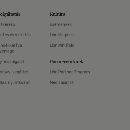
olgáltatás
Kultúra
ltkereső
Események
zetés és szállítás
Libri Magazin
ándékkártya
Libri Mini Polc
yenlege
Partnereinknek
yfélszolgálat
könyv-segédlet
Libri Partner Program
állási nyilatkozat
Médiaajánlat