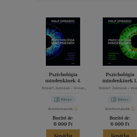
Pszichológia
Pszichológia
mindenkinek 4.
mindenkinek 1
Robert Johnson
-
Vivian
Robert Johnson
-
Viv
McCann
-
Philip Zimbardo
McCann
-
Philip Zimba
Könyv
Könyv
Árinformációk
Árinformációk
Borító ár:
Borító ár:
6 999 Ft
6 999 Ft
Kosárba
Kosárba