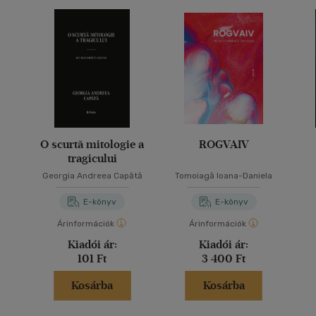
O scurtă mitologie a
ROGVAIV
tragicului
Georgia Andreea Capătă
Tomoiagă Ioana-Daniela
E-könyv
E-könyv
Árinformációk
Árinformációk
Kiadói ár:
Kiadói ár:
101 Ft
3 400 Ft
Kosárba
Kosárba