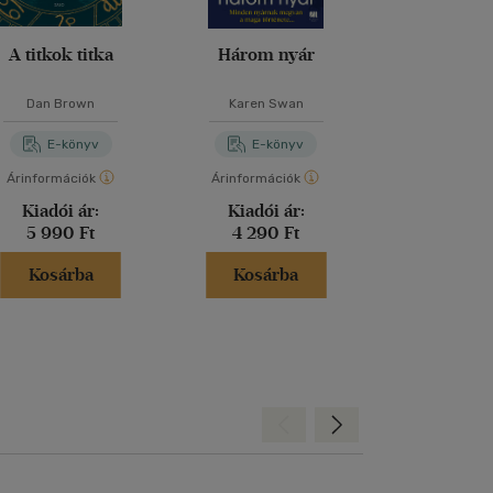
A titkok titka
Három nyár
Hazugs
Dan Brown
Karen Swan
Kimberly B
E-könyv
E-könyv
E-kö
Árinformációk
Árinformációk
Árinformáci
Kiadói ár:
Kiadói ár:
Online 
5 990 Ft
4 290 Ft
2 770 
Kosárba
Kosárba
Kosár
Hátra
Előre