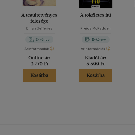
A teaültetvényes
A tökéletes fiú
felesége
Dinah Jefferies
Freida McFadden
E-könyv
E-könyv
Árinformációk
Árinformációk
Online ár:
Kiadói ár:
2 770 Ft
5 599 Ft
Kosárba
Kosárba