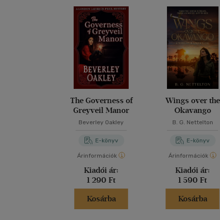
The Governess of
Wings over the
Greyveil Manor
Okavango
Beverley Oakley
B. G. Nettelton
E-könyv
E-könyv
Árinformációk
Árinformációk
Kiadói ár:
Kiadói ár:
1 290 Ft
1 590 Ft
Kosárba
Kosárba