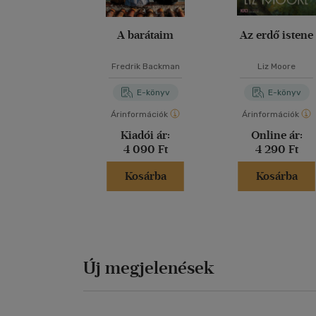
A barátaim
Az erdő istene
Fredrik Backman
Liz Moore
E-könyv
E-könyv
Árinformációk
Árinformációk
Kiadói ár:
Online ár:
4 090 Ft
4 290 Ft
Kosárba
Kosárba
Új megjelenések