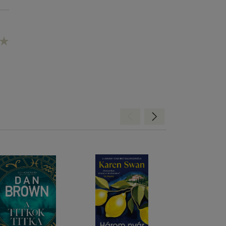
Hátra
Előre