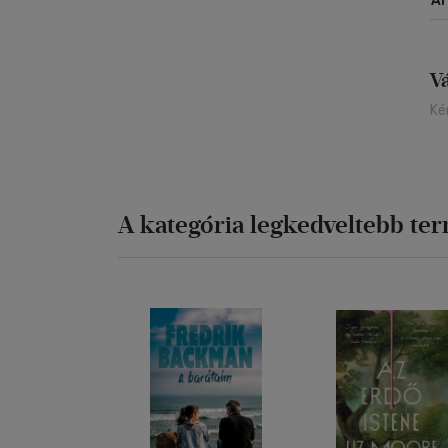
Á
V
Ké
A kategória legkedveltebb te