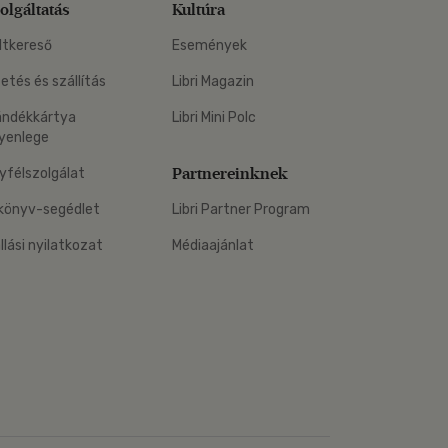
olgáltatás
Kultúra
ltkereső
Események
zetés és szállítás
Libri Magazin
ándékkártya
Libri Mini Polc
yenlege
Partnereinknek
yfélszolgálat
könyv-segédlet
Libri Partner Program
állási nyilatkozat
Médiaajánlat