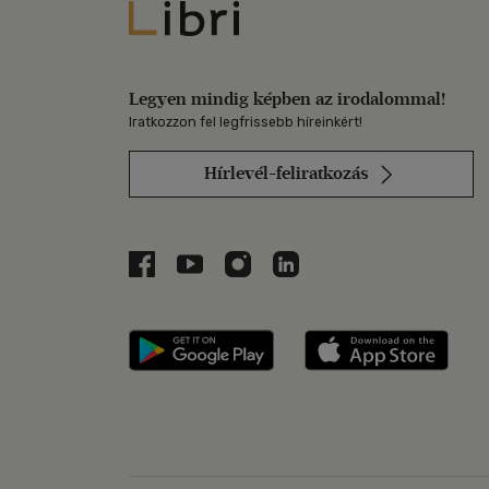
Libri
Legyen mindig képben az irodalommal!
Iratkozzon fel legfrissebb híreinkért!
Hírlevél-feliratkozás
Libri a Facebookon
Libri a Youtube-on
Libri az Instagramon
Libri a LinkedInen
Libri applikáció Szerezd m
Libri