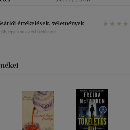
rukód
3-87119 / 3-87119
ásárlói értékelések, vélemények
rjük, lépjen be az értékeléshez!
rmékei