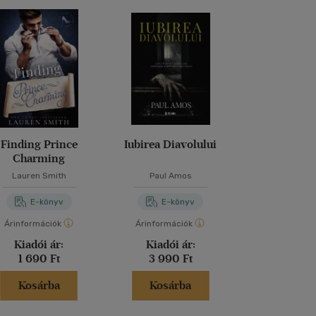
Finding Prince
Iubirea Diavolului
Diamantl
Charming
Lauren Smith
Paul Amos
Jay T. B
E-könyv
E-könyv
E-kö
Árinformációk
Árinformációk
Árinformáci
Kiadói ár:
Kiadói ár:
Kiadói 
1 690 Ft
3 990 Ft
950 F
Kosárba
Kosárba
Kosár