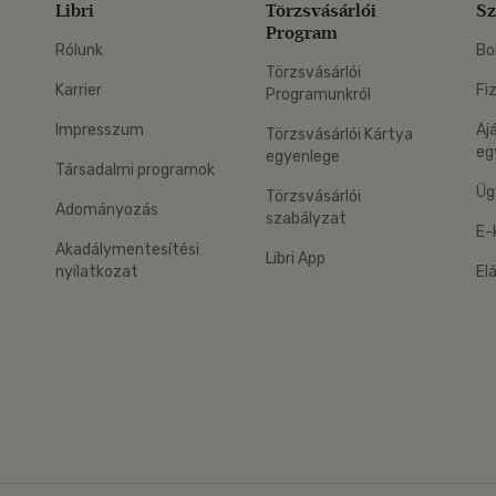
Libri
Törzsvásárlói
Sz
Program
Rólunk
Bo
Törzsvásárlói
Karrier
Fi
Programunkról
Impresszum
Aj
Törzsvásárlói Kártya
eg
egyenlege
Társadalmi programok
Üg
Törzsvásárlói
Adományozás
szabályzat
E-
Akadálymentesítési
Libri App
nyilatkozat
El
eg: Google Play
 applikáció Letölthető az App Store-ból