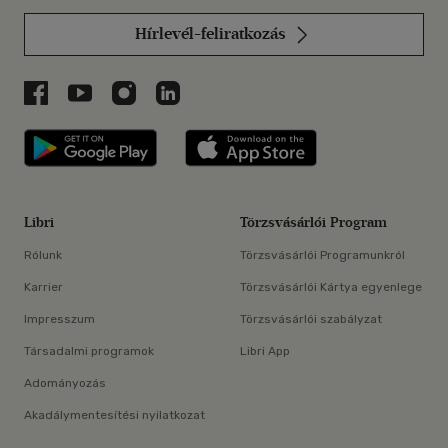
Hírlevél-feliratkozás
Libri a Facebookon
Libri a Youtube-on
Libri az Instagramon
Libri a LinkedInen
Libri applikáció Szerezd meg: Google P
Libri applikáció 
Libri
Törzsvásárlói Program
Rólunk
Törzsvásárlói Programunkról
Karrier
Törzsvásárlói Kártya egyenlege
Impresszum
Törzsvásárlói szabályzat
Társadalmi programok
Libri App
Adományozás
Akadálymentesítési nyilatkozat