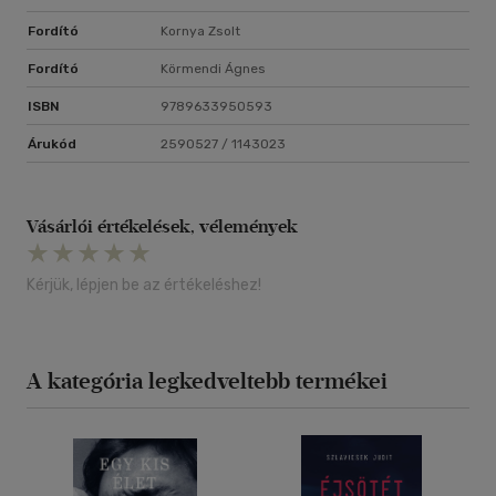
Fordító
Kornya Zsolt
Fordító
Körmendi Ágnes
ISBN
9789633950593
Árukód
2590527 / 1143023
Vásárlói értékelések, vélemények
Kérjük, lépjen be az értékeléshez!
A kategória legkedveltebb termékei