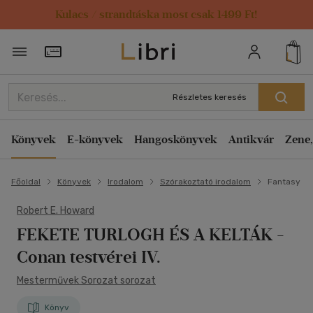
Kulacs / strandtáska most csak 1499 Ft!
Törzsvásárlói Kártya adatai
Részletes keresés
Könyvek
E-könyvek
Hangoskönyvek
Antikvár
Zene,
Főoldal
Könyvek
Irodalom
Szórakoztató irodalom
Fantasy
Robert E. Howard
FEKETE TURLOGH ÉS A KELTÁK
-
Conan testvérei IV.
Mesterművek Sorozat sorozat
Könyv