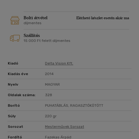
tragikus kalandjaikból válogattunk össze az olvasó számára
egy csokorra valót a Howard életművét feldolgozó
sorozatunk jelen kötetében.
Bolti átvétel
Elérhető készlet esetén akár ma
díjmentes
,,Howard írásai mögött valami sötét költészet húzódik meg:
Szállítás
az álmok időtlen igazsága."
15 000 Ft felett díjmentes
--Robert Bloch
Kiadó
Delta Vision Kft.
Kiadás éve
2014
Nyelv
MAGYAR
Oldalak száma:
328
Borító
PUHATÁBLÁS, RAGASZTÓKÖTÖTT
Súly
220 gr
Sorozat
Mesterművek Sorozat
Fordító
Fazekas Árpád