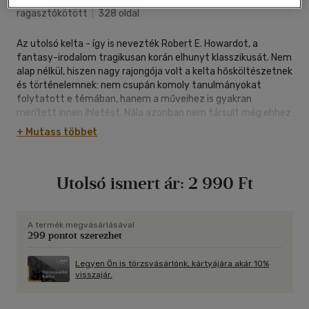
ragasztókötött
|
328 oldal
Az utolsó kelta - így is nevezték Robert E. Howardot, a
fantasy-irodalom tragikusan korán elhunyt klasszikusát. Nem
alap nélkül, hiszen nagy rajongója volt a kelta hősköltészetnek
és történelemnek: nem csupán komoly tanulmányokat
folytatott e témában, hanem a műveihez is gyakran
merített innen ihletést. Nála azonban nem társult még ehhez
az a fajta ezoterikus bágyadtság és túlfinomultság, ami
+ Mutass többet
később, a ,,new age"-mozgalom hatására jelentkezett a
modern fantasztikumban. Az ő kelta hősei nyersek, vadak és
duzzadnak az energiától, szeszélyeik és szenvedélyeik alvilági
Utolsó ismert ár:
2 990 Ft
erejűek, borongós miszticizmusuk a vérrögös valóságban
gyökerezik. Jó példa erre Fekete Turlogh, a vikingek ostora, aki
ír főnökből lesz előbb magányos kitaszított, majd véres kezű
kalózvezér és messzi tájak vándora; Cahal Ruadh O'Donnell, a
A termék megvásárlásával
299 pontot szerezhet
trónjavesztett király, aki egy keserű szerelem emléke elől
menekül egészen Jeruzsálemig a keresztény Szentföld
történetének egyik legválságosabb időszakában; és Donald
Legyen Ön is törzsvásárlónk, kártyájára akár 10%
visszajár.
MacDeesa, a kardja pengéjéből élő felföldi skót, akit a
pogányok ellen táplált gyűlölete sodor a legfélelmetesebb
pogány hadúr szolgálatába. Az ő sötét, komor és gyakran