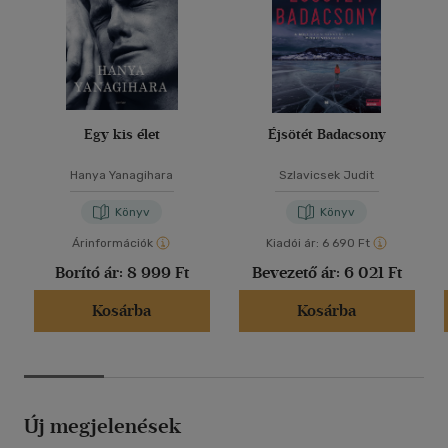
Egy kis élet
Éjsötét Badacsony
Hanya Yanagihara
Szlavicsek Judit
Könyv
Könyv
Árinformációk
Kiadói ár:
6 690 Ft
Borító ár:
8 999 Ft
Bevezető ár:
6 021 Ft
Kosárba
Kosárba
Új megjelenések