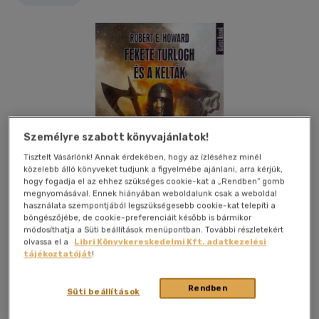
Személyre szabott könyvajánlatok!
Tisztelt Vásárlónk! Annak érdekében, hogy az ízléséhez minél
közelebb álló könyveket tudjunk a figyelmébe ajánlani, arra kérjük,
hogy fogadja el az ehhez szükséges cookie-kat a „Rendben” gomb
megnyomásával. Ennek hiányában weboldalunk csak a weboldal
használata szempontjából legszükségesebb cookie-kat telepíti a
böngészőjébe, de cookie-preferenciáit később is bármikor
módosíthatja a Süti beállítások menüpontban. További részletekért
olvassa el a
Libri Könyvkereskedelmi Kft. adatkezelési
tájékoztatóját
!
Kívánságlistához adom
Megosztom
Rendben
Süti beállítások
Delta Vision Kft.
|
2014
|
magyar nyelvű
|
puhatáblás,