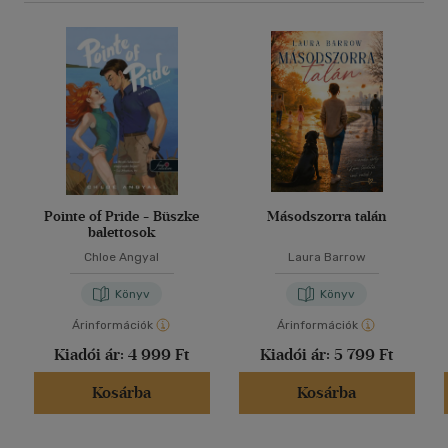
Pointe of Pride - Büszke
Másodszorra talán
balettosok
Chloe Angyal
Laura Barrow
Könyv
Könyv
Árinformációk
Árinformációk
Kiadói ár:
4 999 Ft
Kiadói ár:
5 799 Ft
Kosárba
Kosárba