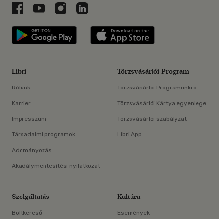
Libri a Facebookon
Libri a Youtube-on
Libri az Instagramon
Libri a LinkedInen
Libri applikáció Szerezd meg: Google P
Libri applikáció 
Libri
Törzsvásárlói Program
Rólunk
Törzsvásárlói Programunkról
Karrier
Törzsvásárlói Kártya egyenlege
Impresszum
Törzsvásárlói szabályzat
Társadalmi programok
Libri App
Adományozás
Akadálymentesítési nyilatkozat
Szolgáltatás
Kultúra
Boltkereső
Események