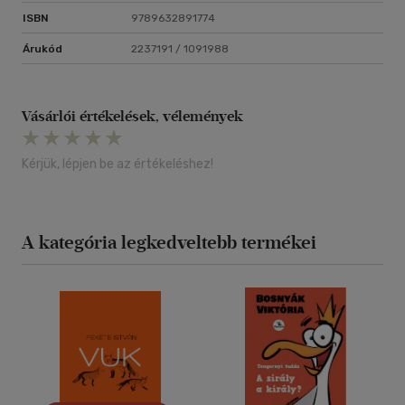
ISBN
9789632891774
Árukód
2237191 / 1091988
Vásárlói értékelések, vélemények
Kérjük, lépjen be az értékeléshez!
A kategória legkedveltebb termékei