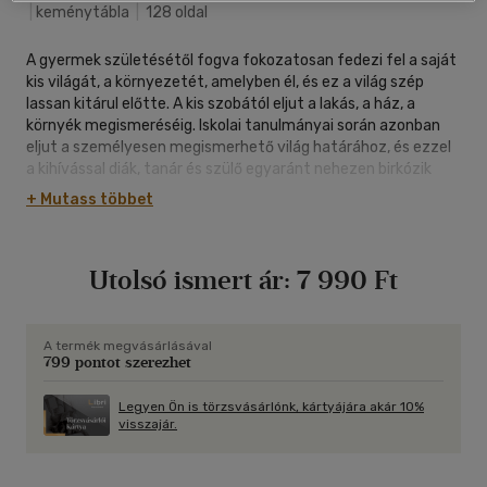
|
keménytábla
|
128 oldal
A gyermek születésétől fogva fokozatosan fedezi fel a saját
kis világát, a környezetét, amelyben él, és ez a világ szép
lassan kitárul előtte. A kis szobától eljut a lakás, a ház, a
környék megismeréséig. Iskolai tanulmányai során azonban
eljut a személyesen megismerhető világ határához, és ezzel
a kihívással diák, tanár és szülő egyaránt nehezen birkózik
meg.
+ Mutass többet
Gyermekeknek szóló atlaszunkkal olyan eszközt kínálunk
Önnek és gyermekének, amellyel ez az akadály is leküzdhető.
Ez a csodálatos kötet közel hozza gyermekéhez a távoli
Utolsó ismert ár:
7 990 Ft
bolygókat, csillagokat, de egyszerű és érthető
magyarázatokkal világossá teszi a természeti jelenségeket,
a bonyolult fizikai összefüggéseket is.
A termék megvásárlásával
799 pontot szerezhet
o részletes térképeket és ábrákat rejt a világegyetem
csodáiról
o segít megtalálni az égbolton szabad szemmel látható
Legyen Ön is törzsvásárlónk, kártyájára akár 10%
visszajár.
csillagképeket
o áttekintést nyújt a csillagászat történetéről, különös
hangsúllyal a XX. század közepén beköszöntő űrkorszakról