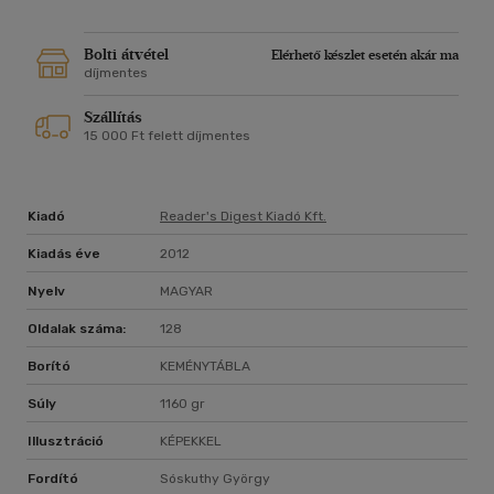
o interaktív játékok és kísérletek
o több száz űrmissziókon és teleszkópokkal készült fénykép
Bolti átvétel
Elérhető készlet esetén akár ma
díjmentes
Szállítás
15 000 Ft felett díjmentes
Kiadó
Reader's Digest Kiadó Kft.
Kiadás éve
2012
Nyelv
MAGYAR
Oldalak száma:
128
Borító
KEMÉNYTÁBLA
Súly
1160 gr
Illusztráció
KÉPEKKEL
Fordító
Sóskuthy György