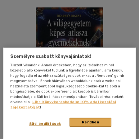
Személyre szabott könyvajánlatok!
Tisztelt Vásárlónk! Annak érdekében, hogy az ízléséhez minél
közelebb álló könyveket tudjunk a figyelmébe ajánlani, arra kérjük,
hogy fogadja el az ehhez szükséges cookie-kat a „Rendben” gomb
megnyomásával. Ennek hiányában weboldalunk csak a weboldal
használata szempontjából legszükségesebb cookie-kat telepíti a
böngészőjébe, de cookie-preferenciáit később is bármikor
módosíthatja a Süti beállítások menüpontban. További részletekért
olvassa el a
Libri Könyvkereskedelmi Kft. adatkezelési
tájékoztatóját
!
Kívánságlistához adom
Megosztom
Rendben
Süti beállítások
Reader's Digest Kiadó Kft.
|
2012
|
magyar nyelvű