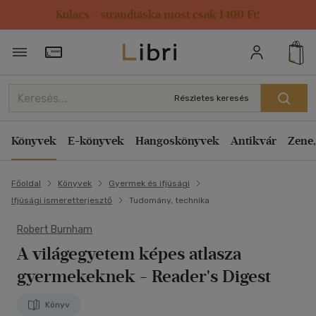
Kulacs / strandtáska most csak 1499 Ft!
Törzsvásárlói Kártya adatai
Részletes keresés
Könyvek
E-könyvek
Hangoskönyvek
Antikvár
Zene,
Főoldal
Könyvek
Gyermek és ifjúsági
Ifjúsági ismeretterjesztő
Tudomány, technika
Robert Burnham
A világegyetem képes atlasza
gyermekeknek - Reader's Digest
Könyv