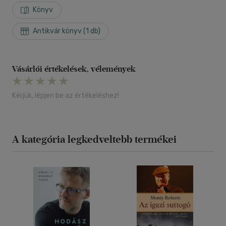
Könyv
Antikvár könyv (1 db)
Vásárlói értékelések, vélemények
Kérjük, lépjen be az értékeléshez!
A kategória legkedveltebb termékei