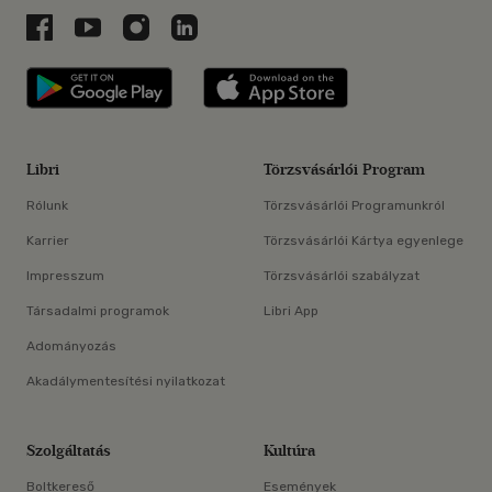
Libri a Facebookon
Libri a Youtube-on
Libri az Instagramon
Libri a LinkedInen
Libri applikáció Szerezd meg: Google P
Libri applikáció 
Libri
Törzsvásárlói Program
Rólunk
Törzsvásárlói Programunkról
Karrier
Törzsvásárlói Kártya egyenlege
Impresszum
Törzsvásárlói szabályzat
Társadalmi programok
Libri App
Adományozás
Akadálymentesítési nyilatkozat
Szolgáltatás
Kultúra
Boltkereső
Események