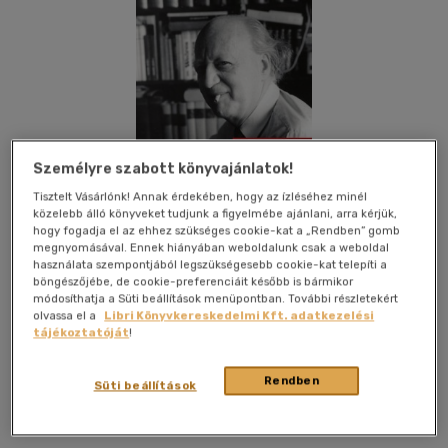
Személyre szabott könyvajánlatok!
Tisztelt Vásárlónk! Annak érdekében, hogy az ízléséhez minél
közelebb álló könyveket tudjunk a figyelmébe ajánlani, arra kérjük,
hogy fogadja el az ehhez szükséges cookie-kat a „Rendben” gomb
e-könyv akció
megnyomásával. Ennek hiányában weboldalunk csak a weboldal
használata szempontjából legszükségesebb cookie-kat telepíti a
böngészőjébe, de cookie-preferenciáit később is bármikor
módosíthatja a Süti beállítások menüpontban. További részletekért
olvassa el a
Libri Könyvkereskedelmi Kft. adatkezelési
tájékoztatóját
!
Beleolvasok
Kívánságlistához adom
Megosztom
Rendben
Süti beállítások
Magvető Kft.
|
2015
|
magyar nyelvű