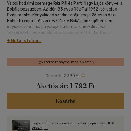
Valódi irodalmi csemege Réz Pál és Parti Nagy Lajos könyve, a
Bokáig pezsgőben. Az idén 85 éves Réz Pál 1952-től volt a
Szépirodalmi Könyvkiadó szerkesztője, majd 25 éven át a
Holmi folyóirat főszerkesztője. A Bokáig pezsgőben nem
egyszerű élet- és pályarajz, hanem sok anekdotával
fűszerezett beszámoló a kortársakról: írókról, költőkről,
pályatársakról és barátokról. Szereplői Déry Tibor, Németh
+ Mutass többet
László, Illyés Gyula, Tamási Áron, Szabó Lőrinc, Juhász Ferenc,
Csurka István, Petri György, Weöres Sándor és sokan mások,
akikkel Réz Pál együtt élte át a magyar irodalom egyik
aranykorát. A huszonhárom évvel ezelőtt készített
Egyszerre könnyed, mégis komoly
rádióinterjú szerkesztett, kibővített és 2015-ben
kiegészített szövegét fényképekkel, könyvdedikációkkal
Online ár:
2 390 Ft
illusztráljuk. A Magvető ezzel a kötettel kezdi meg az 1970-
Akciós ár:
1 792 Ft
80-as évek népszerű könyvsorozatának, a Tények és Tanúk új
folyamának kiadását.
Kosárba
Legyen Ön is törzsvásárlónk, kártyájára akár 10%
visszajár.