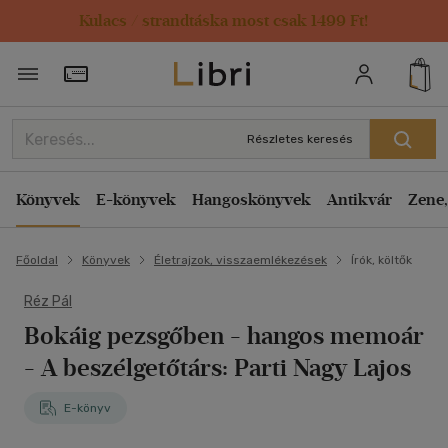
Kulacs / strandtáska most csak 1499 Ft!
Törzsvásárlói Kártya adatai
Részletes keresés
Könyvek
E-könyvek
Hangoskönyvek
Antikvár
Zene,
Főoldal
Könyvek
Életrajzok, visszaemlékezések
Írók, költők
Réz Pál
Bokáig pezsgőben - hangos memoár
- A beszélgetőtárs: Parti Nagy Lajos
E-könyv