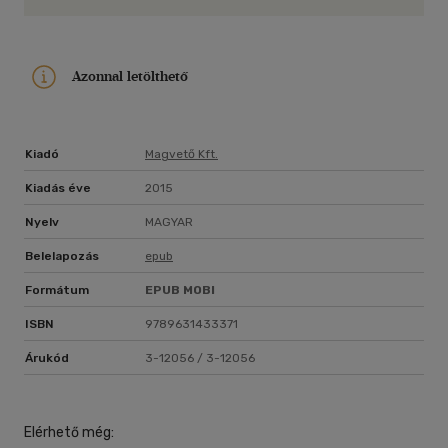
Azonnal letölthető
Kiadó
Magvető Kft.
Kiadás éve
2015
Nyelv
MAGYAR
Belelapozás
epub
Formátum
EPUB
MOBI
ISBN
9789631433371
Árukód
3-12056 / 3-12056
Elérhető még: