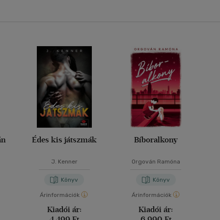
án
Édes kis játszmák
Bíboralkony
J. Kenner
Orgován Ramóna
Könyv
Könyv
Árinformációk
Árinformációk
Kiadói ár:
Kiadói ár:
4 499 Ft
6 990 Ft