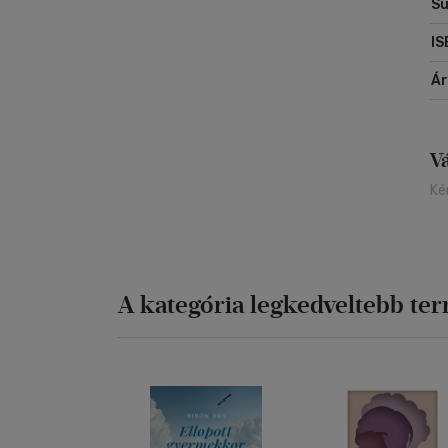
Sú
IS
Á
V
Ké
A kategória legkedveltebb te