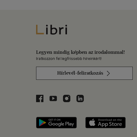
Libri
Legyen mindig képben az irodalommal!
Iratkozzon fel legfrissebb híreinkért!
Hírlevél-feliratkozás
Libri a Facebookon
Libri a Youtube-on
Libri az Instagramon
Libri a LinkedInen
Libri applikáció Szerezd m
Libri