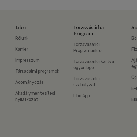
Libri
Törzsvásárlói
Sz
Program
Rólunk
Bo
Törzsvásárlói
Karrier
Fi
Programunkról
Impresszum
Aj
Törzsvásárlói Kártya
eg
egyenlege
Társadalmi programok
Üg
Törzsvásárlói
Adományozás
szabályzat
E-
Akadálymentesítési
Libri App
nyilatkozat
El
eg: Google Play
 applikáció Letölthető az App Store-ból