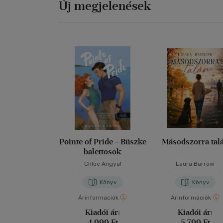
Új megjelenések
Pointe of Pride - Büszke
Másodszorra tal
balettosok
Chloe Angyal
Laura Barrow
Könyv
Könyv
Árinformációk
Árinformációk
Kiadói ár:
Kiadói ár:
4 999 Ft
5 799 Ft