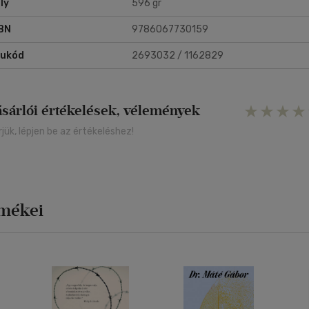
ly
596 gr
BN
9786067730159
rukód
2693032 / 1162829
ásárlói értékelések, vélemények
rjük, lépjen be az értékeléshez!
rmékei