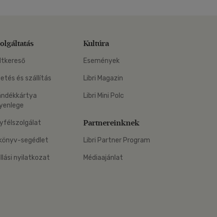
olgáltatás
Kultúra
ltkereső
Események
zetés és szállítás
Libri Magazin
ándékkártya
Libri Mini Polc
yenlege
Partnereinknek
yfélszolgálat
könyv-segédlet
Libri Partner Program
állási nyilatkozat
Médiaajánlat