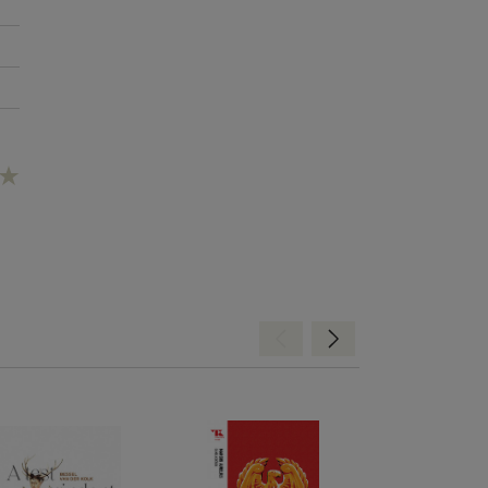
Hátra
Előre