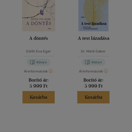
A döntés
A test lázadása
Edith Eva Eger
Dr. Máté Gábor
Könyv
Könyv
Árinformációk
Árinformációk
Borító ár:
Borító ár:
5 999 Ft
5 999 Ft
Kosárba
Kosárba