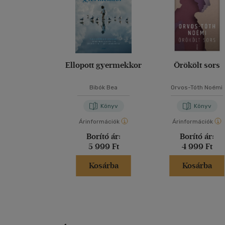
Ellopott gyermekkor
Örökölt sors
Bibók Bea
Orvos-Tóth Noémi
Könyv
Könyv
Árinformációk
Árinformációk
Borító ár:
Borító ár:
5 999 Ft
4 999 Ft
Kosárba
Kosárba