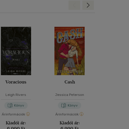
Hátra
Előre
Voracious
Cash
Az utolsó szer
Leigh Rivers
Jessica Peterson
Lucinda R
Könyv
Könyv
Kön
Árinformációk
Árinformációk
Árinformáci
Kiadói ár:
Kiadói ár:
Kiadói 
6 990 Ft
6 990 Ft
5 990 