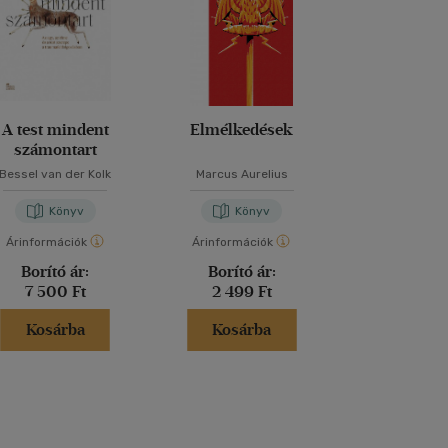
A test mindent
Elmélkedések
Sémáink fog
számontart
Bessel van der Kolk
Marcus Aurelius
Vágyi Pe
Könyv
Könyv
Kön
Árinformációk
Árinformációk
Árinformáci
Borító ár:
Borító ár:
Borító 
7 500 Ft
2 499 Ft
4 999 
Kosárba
Kosárba
Kosár