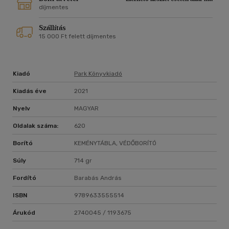
számunkra szinte láthatatlan.
díjmentes
Az Égig érő történet azoknak szól, akiket elkeserít, hogy az
Szállítás
ember önző módon pusztítja a természetet, s akik bíznak
15 000 Ft felett díjmentes
abban, hogy ez a folyamat még megállítható.
Richard Powers írói munkásságát kritikusai Jonathan
Franzenéhez, Dave Eggerséhez vagy Don DeLillóéhoz
Kiadó
Park Könyvkiadó
hasonlítják. Az Égig érő történet, a tizenkettedik regénye
2019-ben elnyerte az irodalmi Pulitzer-díjat.
Kiadás éve
2021
Nyelv
MAGYAR
Oldalak száma:
620
Borító
KEMÉNYTÁBLA, VÉDŐBORÍTÓ
Súly
714 gr
Fordító
Barabás András
ISBN
9789633555514
Árukód
2740045 / 1193675