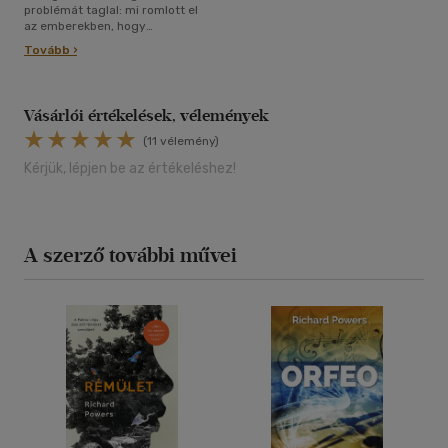
problémát taglal: mi romlott el
az emberekben, hogy
kapzsiságból,
Tovább ›
nemtörődömségből elpusztítják
a környezetüket?
Vásárlói értékelések, vélemények
(11 vélemény)
Kérjük, lépjen be az értékeléshez!
A szerző további művei