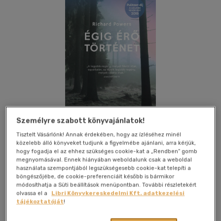
Személyre szabott könyvajánlatok!
Tisztelt Vásárlónk! Annak érdekében, hogy az ízléséhez minél
közelebb álló könyveket tudjunk a figyelmébe ajánlani, arra kérjük,
hogy fogadja el az ehhez szükséges cookie-kat a „Rendben” gomb
Kívánságlistához adom
Megosztom
megnyomásával. Ennek hiányában weboldalunk csak a weboldal
használata szempontjából legszükségesebb cookie-kat telepíti a
(11 vélemény)
böngészőjébe, de cookie-preferenciáit később is bármikor
módosíthatja a Süti beállítások menüpontban. További részletekért
Park Könyvkiadó
|
2021
|
magyar nyelvű
|
keménytábla,
olvassa el a
Libri Könyvkereskedelmi Kft. adatkezelési
védőborító
|
620 oldal
tájékoztatóját
!