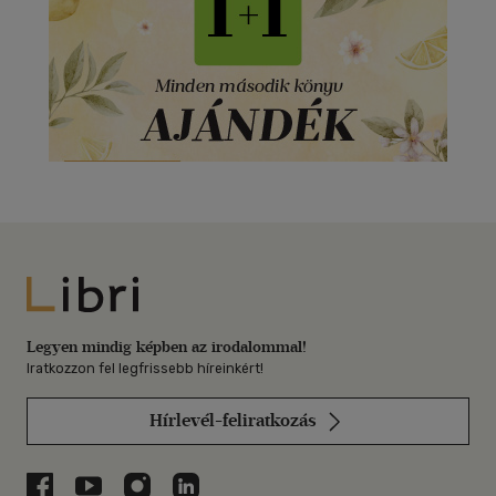
Libri
Legyen mindig képben az irodalommal!
Iratkozzon fel legfrissebb híreinkért!
Hírlevél-feliratkozás
Libri a Facebookon
Libri a Youtube-on
Libri az Instagramon
Libri a LinkedInen