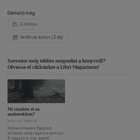
Elérhető még:
E-könyv
Antikvár könyv (3 db)
Szeretne még többet megtudni a könyvről?
Olvassa el cikkünket a Libri Magazinon!
Mi romlott el az
emberekben?
2021. OKTÓBER 10.
Richard Powers Égig érő
történet című regénye nem sci-
fi, nagyon is mai, égető