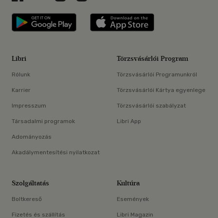
Libri applikáció Szerezd meg: Google P
Libri applikáció 
Libri
Törzsvásárlói Program
Rólunk
Törzsvásárlói Programunkról
Karrier
Törzsvásárlói Kártya egyenlege
Impresszum
Törzsvásárlói szabályzat
Társadalmi programok
Libri App
Adományozás
Akadálymentesítési nyilatkozat
Szolgáltatás
Kultúra
Boltkereső
Események
Fizetés és szállítás
Libri Magazin