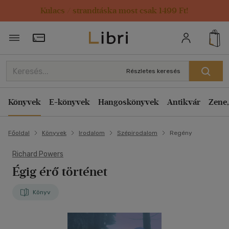
Kulacs / strandtáska most csak 1499 Ft!
Törzsvásárlói Kártya adatai
Részletes keresés
Könyvek
E-könyvek
Hangoskönyvek
Antikvár
Zene,
Főoldal
Könyvek
Irodalom
Szépirodalom
Regény
Richard Powers
Égig érő történet
Könyv