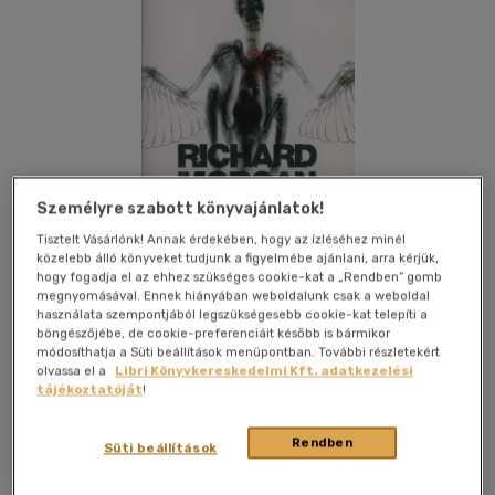
Személyre szabott könyvajánlatok!
Tisztelt Vásárlónk! Annak érdekében, hogy az ízléséhez minél
közelebb álló könyveket tudjunk a figyelmébe ajánlani, arra kérjük,
hogy fogadja el az ehhez szükséges cookie-kat a „Rendben” gomb
megnyomásával. Ennek hiányában weboldalunk csak a weboldal
használata szempontjából legszükségesebb cookie-kat telepíti a
böngészőjébe, de cookie-preferenciáit később is bármikor
Kívánságlistához adom
Megosztom
módosíthatja a Süti beállítások menüpontban. További részletekért
olvassa el a
Libri Könyvkereskedelmi Kft. adatkezelési
tájékoztatóját
!
Agave Könyvek Kiadó Kft.
|
2008
|
magyar nyelvű
Rendben
|
puhatáblás, ragasztókötött
|
426 oldal
Süti beállítások
Takeshi Kovács egy sérült harci testbe burkolva, zsoldosként