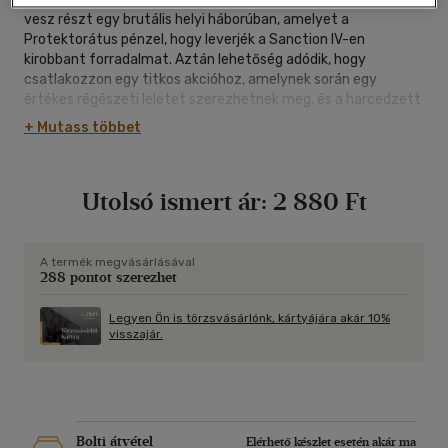
vesz részt egy brutális helyi háborúban, amelyet a
Protektorátus pénzel, hogy leverjék a Sanction IV-en
kirobbant forradalmat. Aztán lehetőség adódik, hogy
csatlakozzon egy titkos akcióhoz, amelynek során egy
értékes régészeti leletet szerezhetnek meg, és a harcedzett
veterán rejtélyek, árulások és véres események
+ Mutass többet
középpontjába kerül. A zsákmány értéke felbecsülhetetlen, a
hozzá kapcsolódó veszély határtalan. Olyasmi, amiért a
Cégek ölni is képesek. Olyasmi, ami az emberiséget új
Utolsó ismert ár:
2 880 Ft
korszakba repítheti. Vagy végleg kitörölheti az univerzumból.
A termék megvásárlásával
288 pontot szerezhet
Legyen Ön is törzsvásárlónk, kártyájára akár 10%
visszajár.
Bolti átvétel
Elérhető készlet esetén akár ma