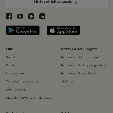
Hírlevél-feliratkozás
Libri a Facebookon
Libri a Youtube-on
Libri az Instagramon
Libri a LinkedInen
Libri applikáció Szerezd meg: Google P
Libri applikáció 
Libri
Törzsvásárlói Program
Rólunk
Törzsvásárlói Programunkról
Karrier
Törzsvásárlói Kártya egyenlege
Impresszum
Törzsvásárlói szabályzat
Társadalmi programok
Libri App
Adományozás
Akadálymentesítési nyilatkozat