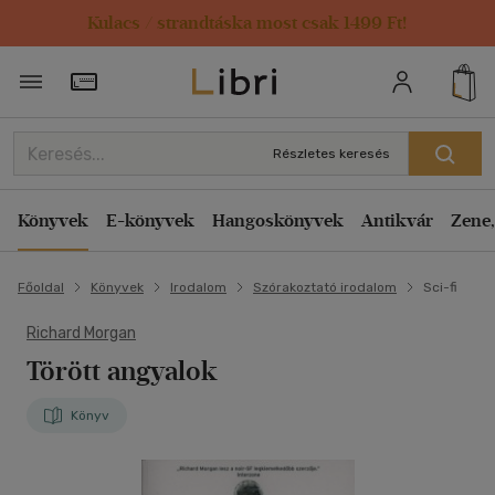
Kulacs / strandtáska most csak 1499 Ft!
Törzsvásárlói Kártya adatai
Részletes keresés
Könyvek
E-könyvek
Hangoskönyvek
Antikvár
Zene,
Főoldal
Könyvek
Irodalom
Szórakoztató irodalom
Sci-fi
Richard Morgan
Törött angyalok
Könyv