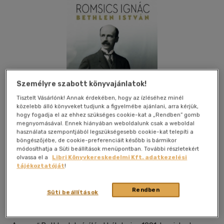
Személyre szabott könyvajánlatok!
Tisztelt Vásárlónk! Annak érdekében, hogy az ízléséhez minél
közelebb álló könyveket tudjunk a figyelmébe ajánlani, arra kérjük,
hogy fogadja el az ehhez szükséges cookie-kat a „Rendben” gomb
megnyomásával. Ennek hiányában weboldalunk csak a weboldal
használata szempontjából legszükségesebb cookie-kat telepíti a
böngészőjébe, de cookie-preferenciáit később is bármikor
módosíthatja a Süti beállítások menüpontban. További részletekért
olvassa el a
Libri Könyvkereskedelmi Kft. adatkezelési
Beleolvasok
Kívánságlistához adom
Megosztom
tájékoztatóját
!
(1 vélemény)
Rendben
Süti beállítások
Helikon Kiadó
|
2019
|
magyar nyelvű