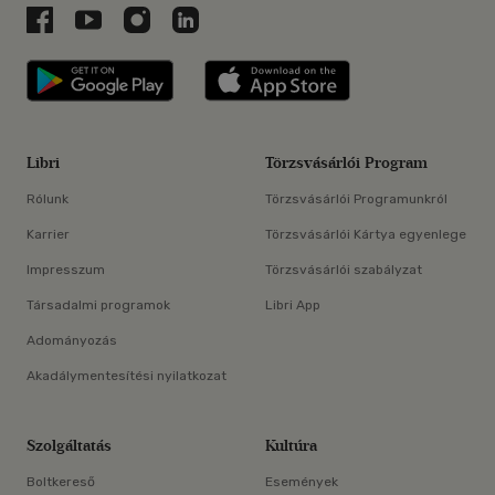
Libri a Facebookon
Libri a Youtube-on
Libri az Instagramon
Libri a LinkedInen
Libri applikáció Szerezd meg: Google P
Libri applikáció 
Libri
Törzsvásárlói Program
Rólunk
Törzsvásárlói Programunkról
Karrier
Törzsvásárlói Kártya egyenlege
Impresszum
Törzsvásárlói szabályzat
Társadalmi programok
Libri App
Adományozás
Akadálymentesítési nyilatkozat
Szolgáltatás
Kultúra
Boltkereső
Események