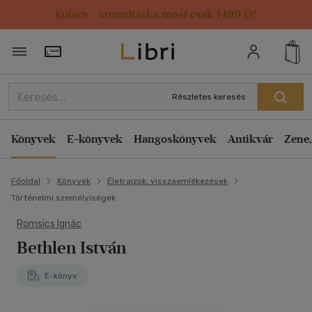
Kulacs / strandtáska most csak 1499 Ft!
Törzsvásárlói Kártya adatai
Részletes keresés
Könyvek
E-könyvek
Hangoskönyvek
Antikvár
Zene,
Főoldal
Könyvek
Életrajzok, visszaemlékezések
Történelmi személyiségek
Romsics Ignác
Bethlen István
E-könyv