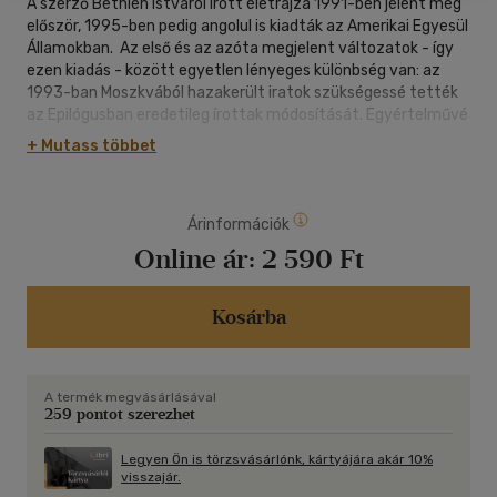
A szerző Bethlen Istváról írott életrajza 1991-ben jelent meg
először, 1995-ben pedig angolul is kiadták az Amerikai Egyesül
Államokban. Az első és az azóta megjelent változatok - így
ezen kiadás - között egyetlen lényeges különbség van: az
1993-ban Moszkvából hazakerült iratok szükségessé tették
az Epilógusban eredetileg írottak módosítását. Egyértelművé
vált, hogy a szovjet vezetés nem azért vitette ki Bethlent
+ Mutass többet
Moszkvába, mert Erdélyben vagy Magyarországon politikai
szerepet szánt neki, hanem éppen ellenkezőleg, azért, hogy a
magyarországi politikai életből mint zavaró tényezőt
Árinformációk
eltávolítsa. E kiadás utolsó oldalain a szerző röviden utal
azokra a levelekre is, amelyeket 1944-1945-ös
Online ár:
2 590 Ft
magyarországi szovjet házi őrizete idején Bethlen írt felnőtt-
és időskori szerelmének, Széchenyi Andor Pálnénak. Ezeket a
grófné leányunokája bocsátotta a szerző rendelkezésére
Kosárba
2015-ben.
A termék megvásárlásával
259 pontot szerezhet
Legyen Ön is törzsvásárlónk, kártyájára akár 10%
visszajár.