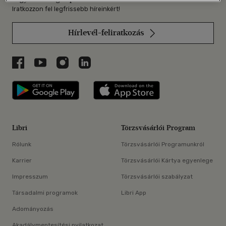
Iratkozzon fel legfrissebb híreinkért!
Hírlevél-feliratkozás
Libri a Facebookon
Libri a Youtube-on
Libri az Instagramon
Libri a LinkedInen
Libri applikáció Szerezd meg: Google P
Libri applikáció 
Libri
Törzsvásárlói Program
Rólunk
Törzsvásárlói Programunkról
Karrier
Törzsvásárlói Kártya egyenlege
Impresszum
Törzsvásárlói szabályzat
Társadalmi programok
Libri App
Adományozás
Akadálymentesítési nyilatkozat