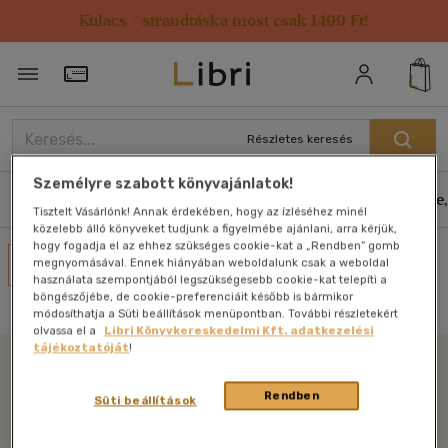
Kulacs / strandtáska most csak 1499 Ft!
Törzsvásárlói Kártya adatai
Részletes keresés
Személyre szabott könyvajánlatok!
Könyvek
E-könyvek
Hangoskönyvek
Antikvár
Zene,
Tisztelt Vásárlónk! Annak érdekében, hogy az ízléséhez minél
közelebb álló könyveket tudjunk a figyelmébe ajánlani, arra kérjük,
hogy fogadja el az ehhez szükséges cookie-kat a „Rendben” gomb
Művei
megnyomásával. Ennek hiányában weboldalunk csak a weboldal
használata szempontjából legszükségesebb cookie-kat telepíti a
Nincs találat
böngészőjébe, de cookie-preferenciáit később is bármikor
módosíthatja a Süti beállítások menüpontban. További részletekért
olvassa el a
Libri Könyvkereskedelmi Kft. adatkezelési
tájékoztatóját
!
Libri
Rendben
Süti beállítások
Legyen mindig képben az irodalommal!