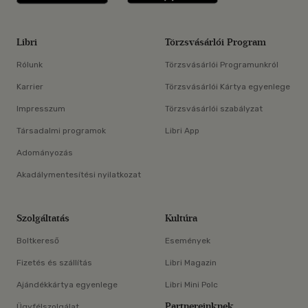
Libri
Törzsvásárlói Program
Rólunk
Törzsvásárlói Programunkról
Karrier
Törzsvásárlói Kártya egyenlege
Impresszum
Törzsvásárlói szabályzat
Társadalmi programok
Libri App
Adományozás
Akadálymentesítési nyilatkozat
Szolgáltatás
Kultúra
Boltkereső
Események
Fizetés és szállítás
Libri Magazin
Ajándékkártya egyenlege
Libri Mini Polc
Partnereinknek
Ügyfélszolgálat