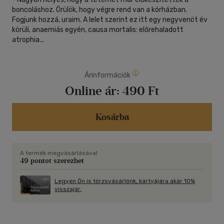
boncoláshoz. Örülök, hogy végre rend van a kórházban.
Fogjunk hozzá, uraim. A lelet szerint ez itt egy negyvenöt év
körüli, anaemiás egyén, causa mortalis: előrehaladott
atrophia...
Árinformációk
Online ár:
490 Ft
Kosárba
A termék megvásárlásával
49 pontot szerezhet
Legyen Ön is törzsvásárlónk, kártyájára akár 10%
visszajár.