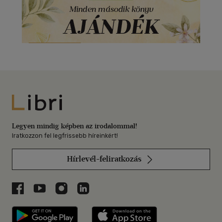
Libri
Legyen mindig képben az irodalommal!
Iratkozzon fel legfrissebb híreinkért!
Hírlevél-feliratkozás
Libri a Facebookon
Libri a Youtube-on
Libri az Instagramon
Libri a LinkedInen
Libri applikáció Szerezd meg: Google P
Libri applikáció 