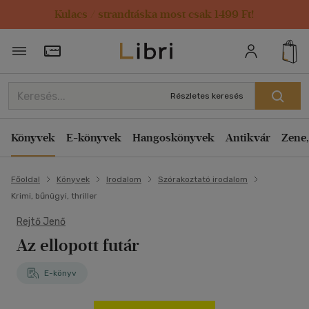
Kulacs / strandtáska most csak 1499 Ft!
Törzsvásárlói Kártya adatai
Részletes keresés
Könyvek
E-könyvek
Hangoskönyvek
Antikvár
Zene,
Főoldal
Könyvek
Irodalom
Szórakoztató irodalom
Krimi, bűnügyi, thriller
Rejtő Jenő
Az ellopott futár
E-könyv