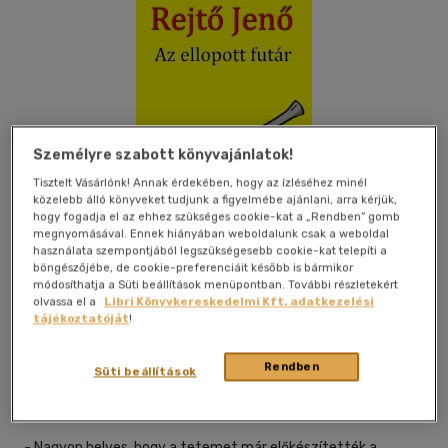
Személyre szabott könyvajánlatok!
Tisztelt Vásárlónk! Annak érdekében, hogy az ízléséhez minél
közelebb álló könyveket tudjunk a figyelmébe ajánlani, arra kérjük,
hogy fogadja el az ehhez szükséges cookie-kat a „Rendben” gomb
megnyomásával. Ennek hiányában weboldalunk csak a weboldal
használata szempontjából legszükségesebb cookie-kat telepíti a
böngészőjébe, de cookie-preferenciáit később is bármikor
módosíthatja a Süti beállítások menüpontban. További részletekért
olvassa el a
Libri Könyvkereskedelmi Kft. adatkezelési
tájékoztatóját
!
Kívánságlistához adom
Megosztom
Rendben
Süti beállítások
Content 2 Connect
|
2014
|
magyar nyelvű
- Nagyon helyes, hogy a tetemet már előkészítették a